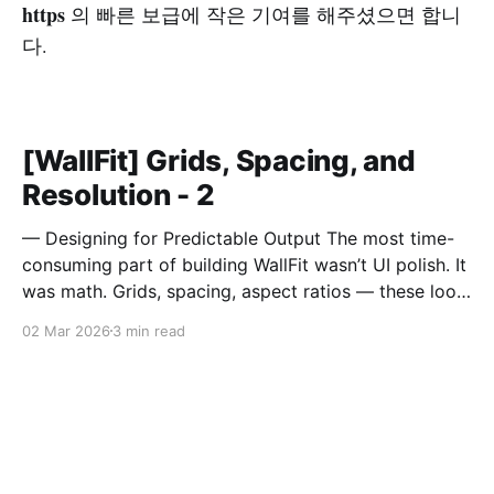
https
의 빠른 보급에 작은 기여를 해주셨으면 합니
다.
[WallFit] Grids, Spacing, and
Resolution - 2
— Designing for Predictable Output The most time-
consuming part of building WallFit wasn’t UI polish. It
was math. Grids, spacing, aspect ratios — these look
like minor configuration options. In reality, they
02 Mar 2026
3 min read
define the entire outcome. A Grid Is Not Just Rows
and Columns A grid in WallFit isn’t just