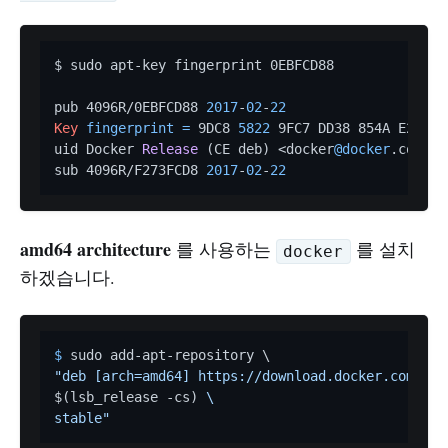
$ sudo apt-key fingerprint 0EBFCD88

pub 4096R/0EBFCD88 
2017
-
02
-
22
Key
fingerprint
=
 9DC8 
5822
 9FC7 DD38 854A E2D8 8
uid Docker 
Release
(CE deb)
 <docker
@docker
.com>

sub 4096R/F273FCD8 
2017
-
02
-
22
amd64
architecture
를 사용하는
를 설치
docker
하겠습니다.
$ 
$(lsb_release -cs)
 \

stable"