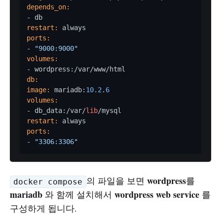
depends_on:
restart:
ports:
- 
"9000:9000"
volumes:
db:
image:
 mariadb:
10.2
.
6
volumes:
- db_data:/var/
lib
restart:
ports:
- 
"3306:3306"
wordpress
의 파일을 보면
를
docker compose
mariadb
wordpress web service
와 함께 설치해서
를
구성하게 됩니다.