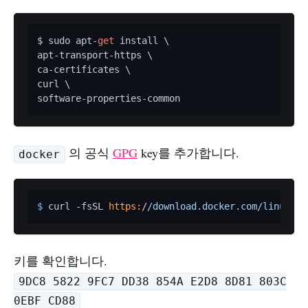
$ sudo apt-
get
 install \

apt-transport-https \

ca-certificates \

curl \

의 공식
GPG
key를 추가합니다.
docker
$ 
curl -fsSL 
https:
/
/download.docker.com/linux
/ub
키를 확인합니다.
9DC8 5822 9FC7 DD38 854A E2D8 8D81 803C
0EBF CD88