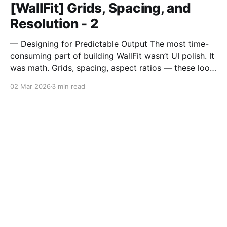
[WallFit] Grids, Spacing, and
Resolution - 2
— Designing for Predictable Output The most time-
consuming part of building WallFit wasn’t UI polish. It
was math. Grids, spacing, aspect ratios — these look
like minor configuration options. In reality, they
02 Mar 2026
3 min read
define the entire outcome. A Grid Is Not Just Rows
and Columns A grid in WallFit isn’t just