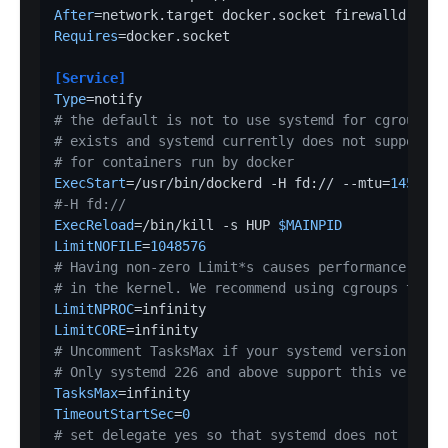
After
Requires
=docker.socket

[Service]
Type
# the default is not to use systemd for cgroups b
# exists and systemd currently does not support t
# for containers run by docker
ExecStart
=/usr/bin/dockerd -H fd:// --mtu=
1450
#-H fd://
ExecReload
=/bin/kill -s HUP 
$MAINPID
LimitNOFILE
=
1048576
# Having non-zero Limit*s causes performance prob
# in the kernel. We recommend using cgroups to do
LimitNPROC
LimitCORE
# Uncomment TasksMax if your systemd version supp
# Only systemd 226 and above support this version
TasksMax
TimeoutStartSec
=
0
# set delegate yes so that systemd does not reset