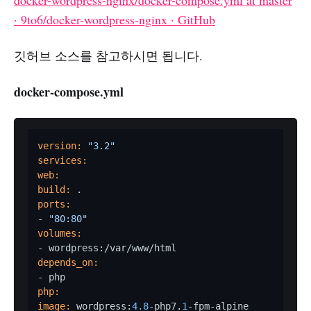
docker-wordpress-nginx/docker-compose.yml at master
· 9to6/docker-wordpress-nginx · GitHub
깃허브 소스를 참고하시면 됩니다.
docker-compose.yml
version:
"3.2"
services:
web:
build:
ports:
- 
"80:80"
volumes:
depends_on:
php:
image:
 wordpress:
4.8
-php7.
1