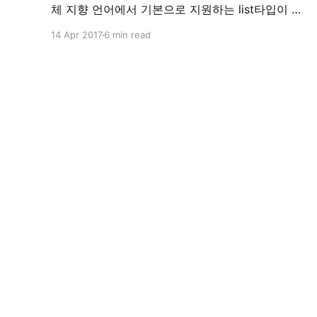
체 지향 언어에서 기본으로 지원하는 list타입이 없
고, 배열과 슬라이스가 존재합니다. 배열을 선언하
14 Apr 2017
6 min read
는 법은 먼저 배열의 길이를 선언하고, 타입(type)
뒤에 초기화 할 값을 넣어줍니다. 배열 선언 array
:= [5]int{1,2,3,4,5} array := [...]int{1,2,