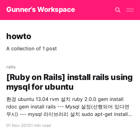
Gunner’s Workspace
howto
A collection of 1 post
rails
[Ruby on Rails] install rails using
mysql for ubuntu
환경 ubuntu 13.04 rvm 설치 ruby 2.0.0 gem install
rdoc gem install rails --- Mysql 설정(선행되어 있다면
무시) --- mysql 라이브러리 설치 sudo apt-get install
ruby-mysql2 libmysqlclient-dev mysql2 젬 설치 gem
01 Nov 2013
1 min read
install mysql2 mysql 사용자 추가 * localhost에서만
mysql 서버를 접속할 경우 create user 'username'