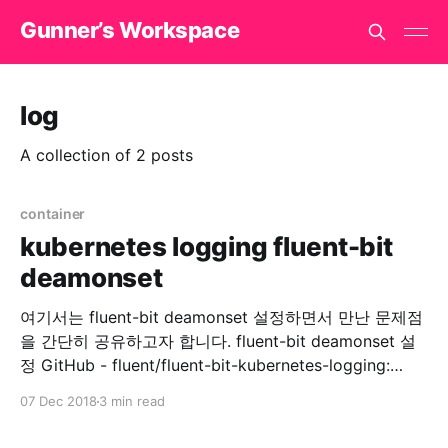
Gunner’s Workspace
log
A collection of 2 posts
container
kubernetes logging fluent-bit
deamonset
여기서는 fluent-bit deamonset 설정하면서 만난 문제점
을 간단히 공유하고자 합니다. fluent-bit deamonset 설
정 GitHub - fluent/fluent-bit-kubernetes-logging:
Fluent Bit Kubernetes Daemonset 위 리포지토리를 참
07 Dec 2018
3 min read
고해서 fluentbit 을 설치합니다. rbac 설정 먼저 RBAC
for fluentbit 을 설정합니다.0 kubectl create -f