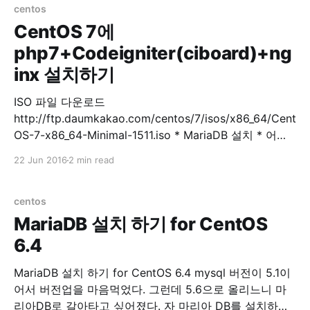
존 cloudv 사양 1core, 3G
centos
CentOS 7에
php7+Codeigniter(ciboard)+ng
inx 설치하기
ISO 파일 다운로드
http://ftp.daumkakao.com/centos/7/isos/x86_64/Cent
OS-7-x86_64-Minimal-1511.iso * MariaDB 설치 * 어플
설치 $ sudo yum install -y mariadb mariadb-server *
22 Jun 2016
2 min read
MariaDB 실행 $ sudo systemctl start mariadb * DB 초
기 설정 $ sudo mysql_secure_installation
mysql_secure_installation prompts: Enter current
centos
password for root (enter for none)
MariaDB 설치 하기 for CentOS
6.4
MariaDB 설치 하기 for CentOS 6.4 mysql 버전이 5.1이
어서 버전업을 마음먹었다. 그런데 5.6으로 올리느니 마
리아DB로 갈아타고 싶어졌다. 자 마리아 DB를 설치하자.