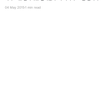
1. 기존 mysql을 제거한다. yum remove mysql mysql-
04 May 2015
1 min read
server 2. 기존 mysql 디렉토리를 제거한다. 여기서는 백
업을 해뒀다. 워드프레스 db를 살릴려고~ cp -rf
/var/lib/mysql /var/lib/