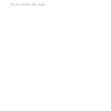
입니다. 그러기 위해 직접 테스트 해보면서 내용을
19 Jul 2018
2 min read
여기에 정리하려 합니다. 관련된 모든 설치는
Docker 를 사용 하는 것으로 진행합니다.
Prerequisite * kong 0.13.1 * dashboard v3.3.0