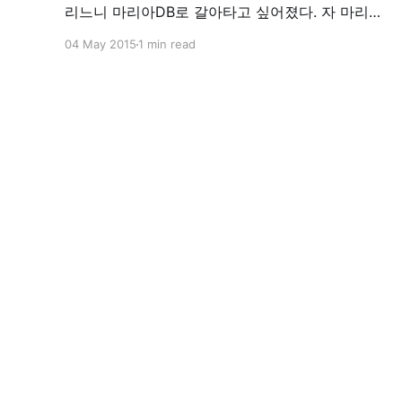
리느니 마리아DB로 갈아타고 싶어졌다. 자 마리아
DB를 설치하자. 1. 기존 mysql을 제거한다. yum
04 May 2015
1 min read
remove mysql mysql-server 2. 기존 mysql 디렉
토리를 제거한다. 여기서는 백업을 해뒀다. 워드프
레스 db를 살릴려고~ cp -rf /var/lib/mysql
/var/lib/