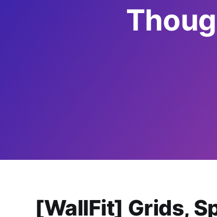
Though
[WallFit] Grids, S