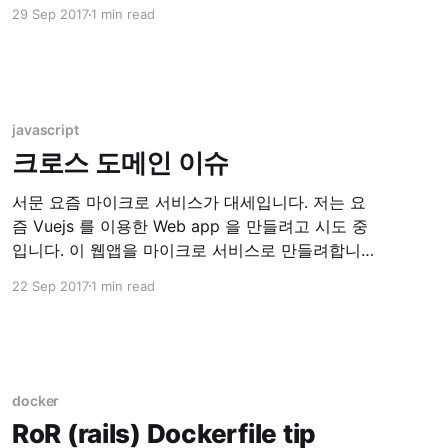
14px; } div { font-size: 1.5em; // 14px * 1.5 =
29 Sep 2017
1 min read
21px } 위와 같이 설정을 한다면 body안의 폰트는
모두 14px 정의 될 것입니다. 그런데 만약 div 안의
font-size
javascript
크로스 도메인 이슈
서문 요즘 마이크로 서비스가 대세입니다. 저는 요
즘 Vuejs 를 이용한 Web app 을 만들려고 시도 중
입니다. 이 웹앱을 마이크로 서비스로 만들려합니
다. 이러한 경우에 만나는 문제가 바로 크로스 도메
22 Sep 2017
1 min read
인 문제, CORS(Cross Origin Resource Sharing)
이슈입니다. 환경 현재 시스템은 localhost:8080
에 떠있는 RESTful API Server 에. localhost:8082
에 떠있는 Web
docker
RoR (rails) Dockerfile tip