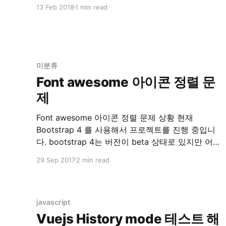
test 기능을 사용하는 중에 문제가 생겼습니다. 문
13 Feb 2018
1 min read
제점 drone 에서 rspec 실행시 error 발생
`localhost:6379` connection error 해결 찾아보
니 rspec 실행시 sidekiq에서 redis 접속을 시도하
는 문제였습니다. 참고: Testing · mperham/
미분류
Font awesome 아이콘 정렬 문
제
Font awesome 아이콘 정렬 문제 상황 현재
Bootstrap 4 를 사용해서 프로젝트를 진행 중입니
다. bootstrap 4는 버전이 beta 상태로 있지만 어
차피 나중엔 쓸테니까 처음으로 시작하는 프로젝
29 Sep 2017
2 min read
트는 모두 bootstrap 4 로 작성 중 입니다.
Bootstrap 4 에는 기존에 있던 Glyphicons 가 사라
졌습니다. 링크 참조 Migrating to v4 · Bootstrap
그래서 기존 Glyphicons
javascript
Vuejs History mode 테스트 해