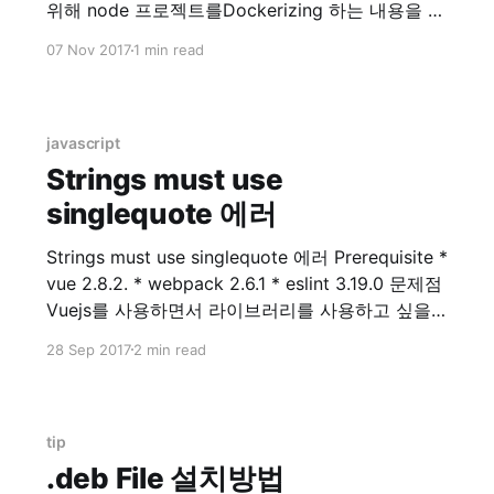
위해 node 프로젝트를Dockerizing 하는 내용을 검
색하기 위해 알아보았습니다. 그러다가 Dockerhub
07 Nov 2017
1 min read
for nodejs 를 들어가게 되었더니…. 두둥!! 제가 쓰
는 nodejs 버전이 없네요? (7.8.0) 그래서 이 참에
최신버전(당시 8.9.0)으로 nodejs를 올리기로 결정
했습니다. 맥용 nodejs
javascript
Strings must use
singlequote 에러
Strings must use singlequote 에러 Prerequisite *
vue 2.8.2. * webpack 2.6.1 * eslint 3.19.0 문제점
Vuejs를 사용하면서 라이브러리를 사용하고 싶을
때가 생깁니다. 제 경우는 table 관련 라이브러리를
28 Sep 2017
2 min read
원해서 찾아보던 중, GitHub - vuejs/awesome-
vue: A curated list of awesome things related
to Vue.js) 이 곳에서
tip
.deb File 설치방법