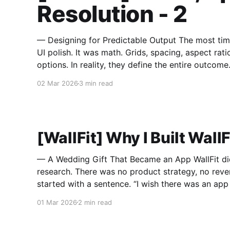
Resolution - 2
— Designing for Predictable Output The most time-consuming part of building WallFit wasn’t
UI polish. It was math. Grids, spacing, aspect ratios — these look like minor configuration
options. In reality, they define the entire outcome. A Grid Is Not Just Rows and Columns A gr
in WallFit isn’t just
02 Mar 2026
3 min read
[WallFit] Why I Built WallFi
— A Wedding Gift That Became an App WallFit didn’t start with market
research. There was no product strategy, no reve
started with a sentence. “I wish there was an app that could do this.” The
person who said that is now my wife. It Started
01 Mar 2026
2 min read