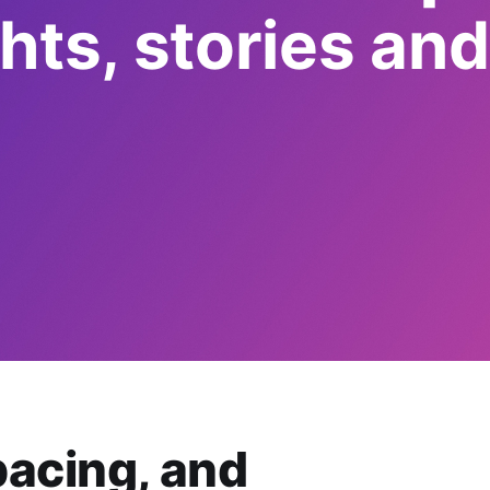
ts, stories and
pacing, and