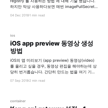
registry 를 사용하는 방법 에 대해 기술 했습니다.
하지만 막상 사용하다보면 매번 imagePullSecrets
을 입력해줘야하는 불편함이 있습니다. 해서 각 노
04 Dec 2018
1 min read
드마다 docker.json 을 배포해주면 되지 않을까 싶
어서 찾아보다보니 kops 에서 자체적으로 지원합
니다. kops/security.md at master ·
kubernetes/kops · GitHub 위 링크를 가면
ios
iOS app preview 동영상 생성
방법
iOS의 앱 미리보기 (app preview) 동영상(video)
를 올리고 싶을 경우, 동영상 편집을 해야하는데 상
당히 번거롭습니다. 간단히 만드는 법을 여기 기록
합니다. 화면 기록(실제 디바이스) 실제 디바이스에
07 Sep 2018
2 min read
서 화면기록을 이용합니다. 설정 > 제어 센터 > 제
어 항목 사용자화 위의 메뉴로 들어가서 화면 기록
을 위로 올려서 손전등, 카메라 등이 있는
container