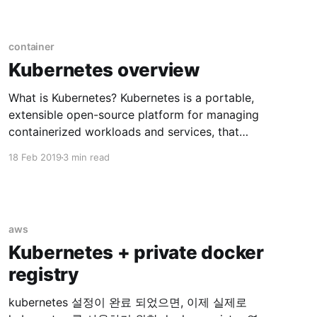
container
Kubernetes overview
What is Kubernetes? Kubernetes is a portable,
extensible open-source platform for managing
containerized workloads and services, that
facilitates both declarative configuration and
18 Feb 2019
3 min read
automation. Popular container orchestration
system Why Kubernetes? * Automatic
binpacking (Managing container) * Horizontal
scaling * Automated rollouts and rollbacks *
aws
Self-healing * Service discovery and load
Kubernetes + private docker
balancing * Secret and configuration
management Ref:
registry
kubernetes 설정이 완료 되었으면, 이제 실제로