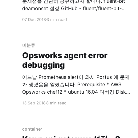
문제점을 간단히 공유하고자 합니다. fluent-bit
deamonset 설정 GitHub - fluent/fluent-bit-
kubernetes-logging: Fluent Bit Kubernetes
07 Dec 2018
3 min read
Daemonset 위 리포지토리를 참고해서 fluentbit
을 설치합니다. rbac 설정 먼저 RBAC for fluentbit
을 설정합니다.0 kubectl create -f
https://raw.githubusercontent.com/fluent/fluent
미분류
-bit-kubernetes-logging/master/fluent-bit-
Opsworks agent error
service-account.yaml $ kubectl create -f
debugging
어느날 Prometheus alert이 와서 Portus 에 문제
가 생겼음을 알렸습니다. Prerequisite * AWS
Opsworks chef12 * ubuntu 16.04 디버깅 Disk
Full 확인해보니 문제는 no space …. 이런 에러… $
13 Sep 2018
8 min read
df -h 로 보니 root가 disk full 입니다. 확인해보니
portus의 nginx 로그가 2GB 씩 stdout, stderr 두
개…. 로그 지우고 nginx 재시작으로 임시 해결..
AWS opsworks
container