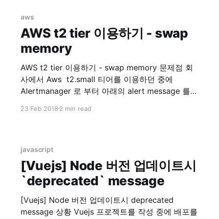
ExternalDNS external-dns/aws.md at master ·
kubernetes-incubator/external-dns · GitHub 위
aws
링크에 가면 ExternalDNS on AWS 에 대한 설명이
AWS t2 tier 이용하기 - swap
memory
AWS t2 tier 이용하기 - swap memory 문제점 회
사에서 Aws t2.small 티어를 이용하던 중에
Alertmanager 로 부터 아래의 alert message 를
받게 되었습니다. 메시지를 확인해보니 제가 회사
23 Feb 2018
2 min read
에서 관리하는 docker 모듈들을 간단히 web에 확
인해보고자 설치한 Portainer | Simple
management UI for Docker 인스턴스가 Memory
swap 용량을 절반 이상을 사용했다고 합니다.
javascript
Instance
[Vuejs] Node 버전 업데이트시
`deprecated` message
[Vuejs] Node 버전 업데이트시 deprecated
message 상황 Vuejs 프로젝트를 작성 중에 배포를