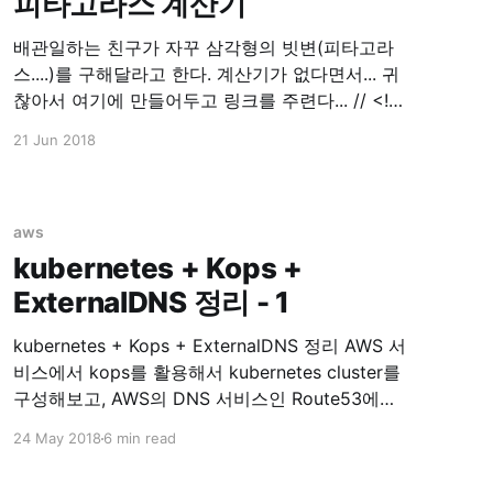
피타고라스 계산기
배관일하는 친구가 자꾸 삼각형의 빗변(피타고라
스....)를 구해달라고 한다. 계산기가 없다면서... 귀
찮아서 여기에 만들어두고 링크를 주련다... // <!
[CDATA[ <p>// <![CDATA[ function
21 Jun 2018
calPythagorean() { var a =
parseInt($('input[name=tri_a]').val()); var b =
parseInt($('input[name=tri_b]').val());
$('input[name=result]'
aws
kubernetes + Kops +
ExternalDNS 정리 - 1
kubernetes + Kops + ExternalDNS 정리 AWS 서
비스에서 kops를 활용해서 kubernetes cluster를
구성해보고, AWS의 DNS 서비스인 Route53에
ExternalDNS라는 Plugin을 통해 연동해보겠습니
24 May 2018
6 min read
다. 이 글은 kubernetes study를 하며 알게된 부분
을 정리하는데 목적이 있습니다. Prerequisite *