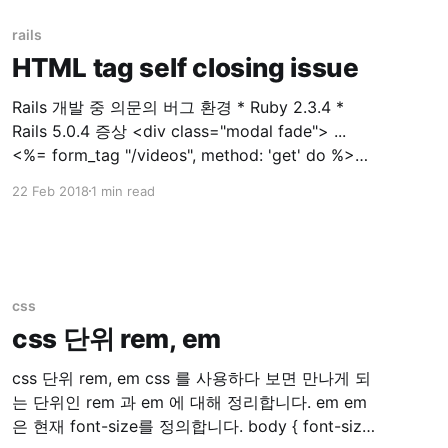
kops 1.9.0 * kubectl client v1.10.1, server v1.9.3 *
externalDNS **v0.5.0 * aws-cli/1.11.
rails
HTML tag self closing issue
Rails 개발 중 의문의 버그 환경 * Ruby 2.3.4 *
Rails 5.0.4 증상 <div class="modal fade"> ...
<%= form_tag "/videos", method: 'get' do %>
<%= select_tag(:environment_id,
22 Feb 2018
1 min read
options_for_select(['dev','prod']), class:
css
css 단위 rem, em
css 단위 rem, em css 를 사용하다 보면 만나게 되
는 단위인 rem 과 em 에 대해 정리합니다. em em
은 현재 font-size를 정의합니다. body { font-size: