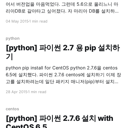
어서 버전업을 마음먹었다. 그런데 5.6으로 올리느니 마
리아DB로 갈아타고 싶어졌다. 자 마리아 DB를 설치하자.
1. 기존 mysql을 제거한다. yum remove mysql mysql-
04 May 2015
1 min read
server 2. 기존 mysql 디렉토리를 제거한다. 여기서는 백
업을 해뒀다. 워드프레스 db를 살릴려고~ cp -rf
/var/lib/mysql /var/lib/
python
[python] 파이썬 2.7 용 pip 설치하
기
python pip install for CentOS python 2.7.6을 centos
6.5에 설치했다. 파이썬 2.7.6 centos에 설치하기 이제 장
고를 설치하려는데 일단 패키지 매니저(pip)부터 설치를
해보자 파이썬 패키지 매니저를 설치하기 앞서 sudo 했을
28 Apr 2015
1 min read
때 PATH를 확인하자. sudo env |grep PATH
/usr/local/bin이 없으면 아래 내용을 /etc/
centos
[python] 파이썬 2.7.6 설치 with
CentOS 6.5