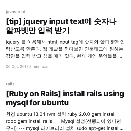
치 설치 $> sudo yum install httpd a. 정상설치 확인 $>
rpm
javascript
[tip] jquery input text에 숫자나
알파벳만 입력 받기
jquery 를 이용해서 html input tag에 숫자와 알파벳만 입
력받도록 만든다. 웹 개발을 하다보면 인풋태그에 원하는
값만을 입력 받고 싶을 때가 있다. 현재 게임 운영툴을 개
발하면서 숫자만 입력 받고 싶은 경우가 생겼다. 라이브러
06 Dec 2013
2 min read
리를 찾아보았으나 한글이 입력되거나 특수문자가 입력
되는 경우가 발생했다. 그래서 기존 라이브러리에 코드를
추가해서 한글이나 특수문자를 막고 숫자만 입력받는 로
rails
직을
[Ruby on Rails] install rails using
mysql for ubuntu
환경 ubuntu 13.04 rvm 설치 ruby 2.0.0 gem install
rdoc gem install rails --- Mysql 설정(선행되어 있다면
무시) --- mysql 라이브러리 설치 sudo apt-get install