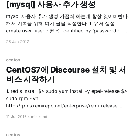
채용하고 있었습니다.
[mysql] 사용자 추가 생성
mysql 사용자 추가 생성 가끔식 하는데 항상 잊어버린다.
해서 기록을 위해 여기 글을 작성한다. 1. 유저 생성
create user 'userid'@'%' identified by 'password'; 2.
유저에게 모든 권한 주기 grant all privileges on *.* to
25 Jan 2017
'userid'@'%'; 3. 유저에게 특정 DB 권한 주기
centos
CentOS7에 Discourse 설치 및 서
비스 시작하기
1. redis install $> sudo yum install -y epel-release $>
sudo rpm -ivh
http://rpms.remirepo.net/enterprise/remi-release-
7.rpm $> sudo yum --enablerepo=remi update remi-
11 Jul 2016
4 min read
release$> sudo systemctl start redis.service $> sudo
systemctl enable redis.service $> sudo systemctl
status redis.servicestatus 실행 후 ● redis.service -
centos