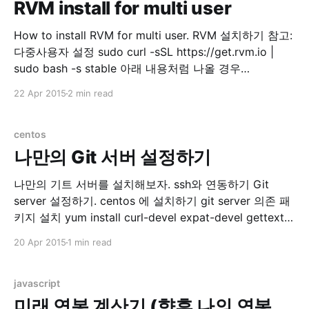
RVM install for multi user
How to install RVM for multi user. RVM 설치하기 참고:
다중사용자 설정 sudo curl -sSL https://get.rvm.io |
sudo bash -s stable 아래 내용처럼 나올 경우
Downloading
22 Apr 2015
2 min read
https://github.com/rvm/rvm/archive/1.26.11.tar.gz
Downloading
https://github.com/rvm/rvm/releases/download/1.26.1
centos
1/
나만의 Git 서버 설정하기
나만의 기트 서버를 설치해보자. ssh와 연동하기 Git
server 설정하기. centos 에 설치하기 git server 의존 패
키지 설치 yum install curl-devel expat-devel gettext-
devel \ openssl-devel zlib-devel git 설치 yum install
20 Apr 2015
1 min read
git-core 리눅스에 git 계정 만들기 adduser git passwd
gitcd /opt mkdir git chown git.git gitcd /opt/git sudo
vi ReadMe 아래
javascript
미래 연봉 계산기 (향후 나의 연봉