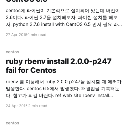
centos에 파이썬이 기본적으로 설치되어 있는데 버전이
2.6이다. 파이썬 2.7을 설치해보자. 파이썬 설치를 해보
자. python 2.7.6 install with CentOS 6.5 먼저 필요 라이
브러리 설치 yum groupinstall "Development tools"
27 Apr 2015
1 min read
yum install zlib-devel bzip2-devel openssl-devel
ncurses-devel sqlite-devel readline-devel tk-devel
gdbm-devel db4-devel libpcap-devel xz-devel wget
centos
으로 파이썬 설치파일
ruby rbenv install 2.0.0-p247
fail for Centos
rbenv 를 이용해서 ruby 2.0.0 p247을 설치할 때 에러가
발생한다. centos 6.5에서 발생했다. 해결법을 기록해둔
다. 참고가 되길 바란다. ref web site rbenv install
2.0.0-p247 위의 명령을 실행했을 때 아래 상황 발생
24 Apr 2015
2 min read
problem: BUILD FAILED Inspect or clean up the
working tree at /tmp/ruby-build.20150424111036.
centos