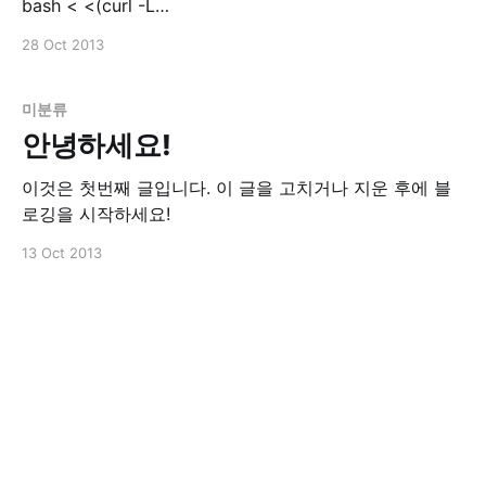
bash < <(curl -L
https://raw.github.com/wayneeseguin/rvm/master/bin
28 Oct 2013
scripts/rvm-installer)echo '[[ -s
"$HOME/.rvm/scripts/rvm" ]] && .
"$HOME/.rvm/scripts/rvm" # Load
미분류
안녕하세요!
이것은 첫번째 글입니다. 이 글을 고치거나 지운 후에 블
로깅을 시작하세요!
13 Oct 2013