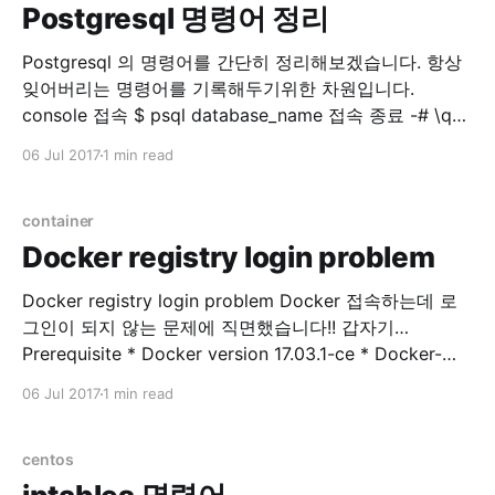
Postgresql 명령어 정리
Postgresql 의 명령어를 간단히 정리해보겠습니다. 항상
잊어버리는 명령어를 기록해두기위한 차원입니다.
console 접속 $ psql database_name 접속 종료 -# \q
database list -# \l database create CREATE
06 Jul 2017
1 min read
DATABASE sentry WITH ENCODING='UTF8'
OWNER=postgres; database select -# \c
database_name 사용자 목록 표시 -# \du Role 생성 -#
container
CREATE
Docker registry login problem
Docker registry login problem Docker 접속하는데 로
그인이 되지 않는 문제에 직면했습니다!! 갑자기…
Prerequisite * Docker version 17.03.1-ce * Docker-
machine version 0.10.0 * Docker Server Version 17.06
06 Jul 2017
1 min read
private registry에 접속을 시도합니다. $ docker login
example.com Error response from daemon: Get
http://docker.example.com/v2/: dial tcp 176.32.
centos