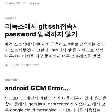
서 UTF8로 읽어야하는지를 몰라서 발생하는 현상이다.
11 Aug 2015
1 min read
BOM이라는 놈이 직접 넣어주기엔 매번 귀찮다. 그래서
이렇게 웹에서 자바스크립트로 BOM을 넣어주도록 했다.
텍스트 파일에 간단히 BOM을 넣어주고 싶을 경우 이용하
centos
자. Select
리눅스에서 git ssh접속시
password 입력하지 않기
예전 포스팅에서 git 서버 구축하고 ssh로 접속하는 것 까
지 포스팅했었다. 그런데 linux에서 git를 커맨드로 직접
다루려니 비번을 자꾸 물어봐서 너무 스트레스를 받았다.
그래서 ssh를 패스워드 대신 공개키 기반 인증으로 사용
07 Jul 2015
2 min read
하기로 했다. 1. 클라이언트 설정(리눅스) $ ssh-keygen -
t rsa -b 4096 -C "weep@weeppp.com" 본인의 이메일
을 입력하고 위
android
android GCM Error...
안드로이드 개발시 이런 애러가 나올 경우가 있다. 원인을
찾지 못해서 gcm.jar이 deprecated가 되었다고 해서 모
두 google cloud messaging 라이브러리를 사용했는데