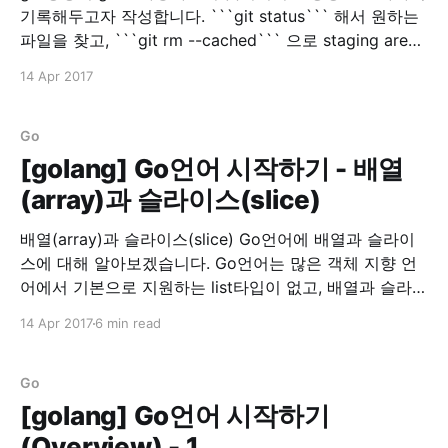
기록해두고자 작성합니다. ```git status``` 해서 원하는
파일을 찾고, ```git rm --cached``` 으로 staging area
에 있는 파일을 지울 수 있습니다. 물론 실제 파일은 지워
14 Apr 2017
지지 않습니다.
Go
[golang] Go언어 시작하기 - 배열
(array)과 슬라이스(slice)
배열(array)과 슬라이스(slice) Go언어에 배열과 슬라이
스에 대해 알아보겠습니다. Go언어는 많은 객체 지향 언
어에서 기본으로 지원하는 list타입이 없고, 배열과 슬라이
스가 존재합니다. 배열을 선언하는 법은 먼저 배열의 길이
14 Apr 2017
6 min read
를 선언하고, 타입(type) 뒤에 초기화 할 값을 넣어줍니
다. 배열 선언 array := [5]int{1,2,3,4,5} array :=
[...]int{1,2,
Go
[golang] Go언어 시작하기
(Overview) - 1