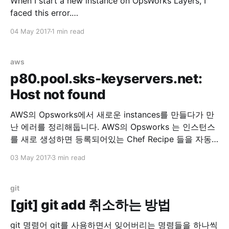
When I start a new instance on OpsWorks Layers, I
faced this error.
=====================================
04 May 2017
1 min read
=====================================
====== Recipe Compile Error in
/var/lib/aws/opsworks/cache.stage2/cookbooks/aws
aws
/resources/cloudwatch.rb
p80.pool.sks-keyservers.net:
=====================================
Host not found
=====================================
====== NoMethodError ------------- undefined
AWS의 Opsworks에서 새로운 instances를 만들다가 만
method `property' for
난 에러를 정리해둡니다. AWS의 Opsworks 는 인스턴스
#&lt;Class:0x007f511b6ee538&gt; Cookbook
를 새로 생성하면 등록되어있는 Chef Recipe 들을 자동
으로 실행해주는 툴입니다. 이번에 Instance 한개를 추가
03 May 2017
3 min read
로 생성하고, 그 Instance에 하나의 App 을 배포하려고
기존 Layer에서 추가로 Instance 를 생성하게 되었습니
다. 그런데 갑자기 에러가 발생해서 로그를 봤더니 이런
git
로그가 있었습니다. Mixlib::ShellOut:
[git] git add 취소하는 방법
git 명령어 git를 사용하면서 잊어버리는 명령들을 하나씩