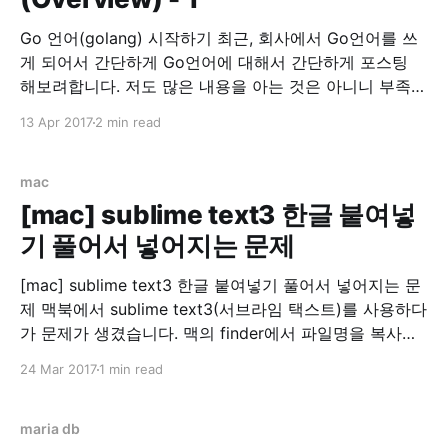
Go 언어(golang) 시작하기 최근, 회사에서 Go언어를 쓰
게 되어서 간단하게 Go언어에 대해서 간단하게 포스팅
해보려합니다. 저도 많은 내용을 아는 것은 아니니 부족한
부분이 많을 것입니다. 이 글은 정리차원에서 적어두는 것
13 Apr 2017
2 min read
이나, Go언어를 잘 모르시는 분, Go언어에 관심이 가는
분, 또는 Go언어를 배워보고 싶은 분들께 유익한 글이 되
었으면 합니다. Let's
mac
[mac] sublime text3 한글 붙여넣
기 풀어서 넣어지는 문제
[mac] sublime text3 한글 붙여넣기 풀어서 넣어지는 문
제 맥북에서 sublime text3(서브라임 택스트)를 사용하다
가 문제가 생겼습니다. 맥의 finder에서 파일명을 복사하
다가 한글이 분해(?)되는 문제입니다. 스크린샷 이라는 글
24 Mar 2017
1 min read
자가 ㅅㅡㅋㅡㄹㅣㄴㅅㅑㅅ 으로 변하는 마법... 기본적으
로 지원하는 메모 앱에서는 정상 동작해서 좀 찾아봤더니
맥은 윈도우즈나 리눅스(linux)와는 별도의 UTF8 방식을
maria db