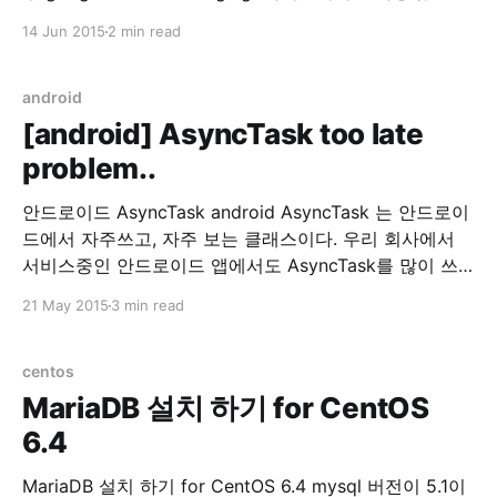
해당 에러가 동일하게 발생했다. 06-12 14:44:43.553:
14 Jun 2015
2 min read
E/BroadcastReceiver(27011):
java.lang.RuntimeException: BroadcastReceiver trying
to return result during a non-ordered broadcast 06-
android
12 14:44:43.553:
[android] AsyncTask too late
problem..
안드로이드 AsyncTask android AsyncTask 는 안드로이
드에서 자주쓰고, 자주 보는 클래스이다. 우리 회사에서
서비스중인 안드로이드 앱에서도 AsyncTask를 많이 쓰
고 있다. 그런데, 회사에서 서비스 중인 안드로이드가 너
21 May 2015
3 min read
무 느려서 원인을 찾기위해 이것저것 로그를 찍어본 결과.
AsyncTask를 실행하고, doInBackground() 호출이 너무
느렸다. 무려 3초에서 4초정도 딜레이가 되고 있었다. 원
centos
인을 열심히 찾아봤는데 허니콤 이전 버전에선
MariaDB 설치 하기 for CentOS
6.4
MariaDB 설치 하기 for CentOS 6.4 mysql 버전이 5.1이