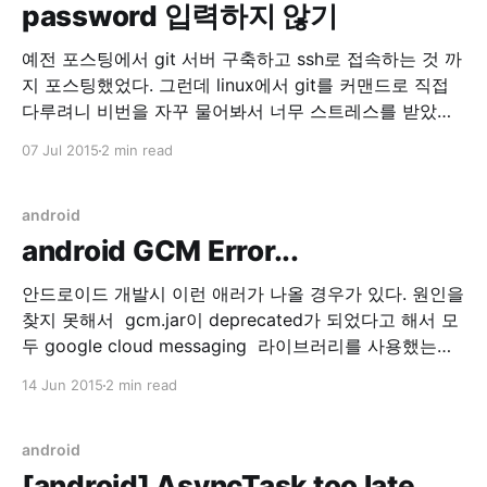
password 입력하지 않기
예전 포스팅에서 git 서버 구축하고 ssh로 접속하는 것 까
지 포스팅했었다. 그런데 linux에서 git를 커맨드로 직접
다루려니 비번을 자꾸 물어봐서 너무 스트레스를 받았다.
그래서 ssh를 패스워드 대신 공개키 기반 인증으로 사용
07 Jul 2015
2 min read
하기로 했다. 1. 클라이언트 설정(리눅스) $ ssh-keygen -
t rsa -b 4096 -C "weep@weeppp.com" 본인의 이메일
을 입력하고 위
android
android GCM Error...
안드로이드 개발시 이런 애러가 나올 경우가 있다. 원인을
찾지 못해서 gcm.jar이 deprecated가 되었다고 해서 모
두 google cloud messaging 라이브러리를 사용했는데
해당 에러가 동일하게 발생했다. 06-12 14:44:43.553:
14 Jun 2015
2 min read
E/BroadcastReceiver(27011):
java.lang.RuntimeException: BroadcastReceiver trying
to return result during a non-ordered broadcast 06-
android
12 14:44:43.553:
[android] AsyncTask too late