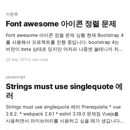
을 한다면 body안의 폰트는 모두 14px 정의 될 것입니
다. 그런데 만약 div 안의 font-size
미분류
Font awesome 아이콘 정렬 문제
Font awesome 아이콘 정렬 문제 상황 현재 Bootstrap 4
를 사용해서 프로젝트를 진행 중입니다. bootstrap 4는
버전이 beta 상태로 있지만 어차피 나중엔 쓸테니까 처음
으로 시작하는 프로젝트는 모두 bootstrap 4 로 작성 중
29 Sep 2017
2 min read
입니다. Bootstrap 4 에는 기존에 있던 Glyphicons 가 사
라졌습니다. 링크 참조 Migrating to v4 · Bootstrap 그래
서 기존 Glyphicons
javascript
Strings must use singlequote 에
러
Strings must use singlequote 에러 Prerequisite * vue
2.8.2. * webpack 2.6.1 * eslint 3.19.0 문제점 Vuejs를
사용하면서 라이브러리를 사용하고 싶을 때가 생깁니다.
제 경우는 table 관련 라이브러리를 원해서 찾아보던 중,