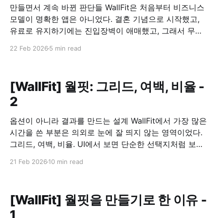
만들면서 계속 바뀐 판단들 WallFit은 처음부터 비즈니스
모델이 명확한 앱은 아니었다. 결혼 기념으로 시작했고,
유료로 유지하기에는 진입장벽이 애매했고, 그래서 무료
로 공개하기로 했다. 문제는 그 다음이었다. 무료로 풀면,
22 Feb 2026
5 min read
이 앱은 어떻게 유지할 것인가. 광고를 붙이되, 흐름을 깨
지 않기 광고를 넣는 건 선택이 아니라 전제였다. 다만 기
준은 분명했다. 사용 흐름을 끊는 위치에는
[WallFit] 월핏: 그리드, 여백, 비율 -
2
옵션이 아니라 결과를 만드는 설계 WallFit에서 가장 많은
시간을 쓴 부분은 의외로 눈에 잘 띄지 않는 영역이었다.
그리드, 여백, 비율. UI에서 보면 단순한 선택지처럼 보이
지만, 이 앱에서는 이 세 가지가 사실상 전부였다. 그리드
21 Feb 2026
10 min read
는 “배치 옵션”이 아니라 구조였다 WallFit에서 제공하는
1×2, 2×2, 2+1 같은 그리드는 장식적인 기능이
[WallFit] 월핏을 만들기로 한 이유 -
1