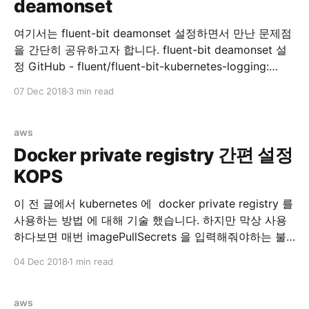
deamonset
management Ref:
여기서는 fluent-bit deamonset 설정하면서 만난 문제점
을 간단히 공유하고자 합니다. fluent-bit deamonset 설
정 GitHub - fluent/fluent-bit-kubernetes-logging:
Fluent Bit Kubernetes Daemonset 위 리포지토리를 참
07 Dec 2018
3 min read
고해서 fluentbit 을 설치합니다. rbac 설정 먼저 RBAC
for fluentbit 을 설정합니다.0 kubectl create -f
https://raw.githubusercontent.com/fluent/fluent-bit-
aws
kubernetes-logging/master/fluent-bit-service-
Docker private registry 간편 설정
account.yaml $ kubectl create -f
KOPS
이 전 글에서 kubernetes 에 docker private registry 를
사용하는 방법 에 대해 기술 했습니다. 하지만 막상 사용
하다보면 매번 imagePullSecrets 을 입력해줘야하는 불
편함이 있습니다. 해서 각 노드마다 docker.json 을 배포
04 Dec 2018
1 min read
해주면 되지 않을까 싶어서 찾아보다보니 kops 에서 자체
적으로 지원합니다. kops/security.md at master ·
kubernetes/kops · GitHub 위 링크를 가면
aws