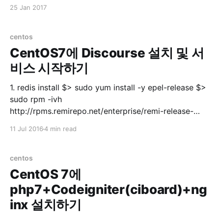
유저에게 모든 권한 주기 grant all privileges on *.* to
25 Jan 2017
'userid'@'%'; 3. 유저에게 특정 DB 권한 주기
centos
CentOS7에 Discourse 설치 및 서
비스 시작하기
1. redis install $> sudo yum install -y epel-release $>
sudo rpm -ivh
http://rpms.remirepo.net/enterprise/remi-release-
7.rpm $> sudo yum --enablerepo=remi update remi-
11 Jul 2016
4 min read
release$> sudo systemctl start redis.service $> sudo
systemctl enable redis.service $> sudo systemctl
status redis.servicestatus 실행 후 ● redis.service -
centos
CentOS 7에
php7+Codeigniter(ciboard)+ng
inx 설치하기