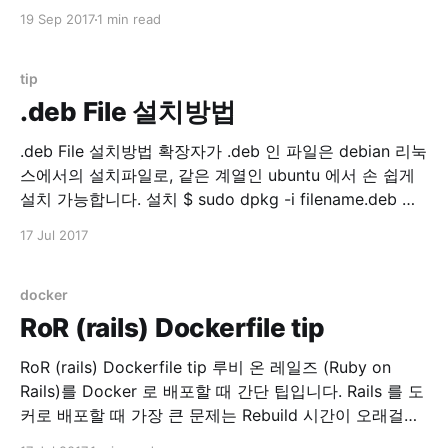
스트 해보고 싶어졌습니다. 읽어보다보니 history mode
19 Sep 2017
1 min read
는 필수라고 생각 되었거든요. HTML5 History 모드 ·
vue-router 위 문서 참조. Vuejs history mode를 테스트
해보기 위해서는 서버 설정이 필요한데, 간단한 기본
tip
.deb File 설치방법
.deb File 설치방법 확장자가 .deb 인 파일은 debian 리눅
스에서의 설치파일로, 같은 계열인 ubuntu 에서 손 쉽게
설치 가능합니다. 설치 $ sudo dpkg -i filename.deb 제
거 $ sudo dpkg -r PACKAGE_NAME 보통은 apt-get 을
17 Jul 2017
이용하지만 .deb 파일을 직접 설치할 경우 유용한 명령입
니다.
docker
RoR (rails) Dockerfile tip
RoR (rails) Dockerfile tip 루비 온 레일즈 (Ruby on
Rails)를 Docker 로 배포할 때 간단 팁입니다. Rails 를 도
커로 배포할 때 가장 큰 문제는 Rebuild 시간이 오래걸린
다는 것입니다. 원인은 바로 bundler !! $ bundle install