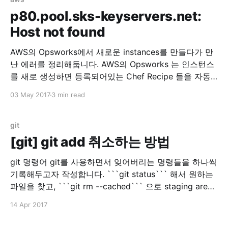
/resources/cloudwatch.rb
p80.pool.sks-keyservers.net:
=====================================
Host not found
=====================================
====== NoMethodError ------------- undefined
AWS의 Opsworks에서 새로운 instances를 만들다가 만
method `property' for
난 에러를 정리해둡니다. AWS의 Opsworks 는 인스턴스
#&lt;Class:0x007f511b6ee538&gt; Cookbook
를 새로 생성하면 등록되어있는 Chef Recipe 들을 자동
으로 실행해주는 툴입니다. 이번에 Instance 한개를 추가
03 May 2017
3 min read
로 생성하고, 그 Instance에 하나의 App 을 배포하려고
기존 Layer에서 추가로 Instance 를 생성하게 되었습니
다. 그런데 갑자기 에러가 발생해서 로그를 봤더니 이런
git
로그가 있었습니다. Mixlib::ShellOut:
[git] git add 취소하는 방법
git 명령어 git를 사용하면서 잊어버리는 명령들을 하나씩
기록해두고자 작성합니다. ```git status``` 해서 원하는
파일을 찾고, ```git rm --cached``` 으로 staging area
에 있는 파일을 지울 수 있습니다. 물론 실제 파일은 지워
14 Apr 2017
지지 않습니다.