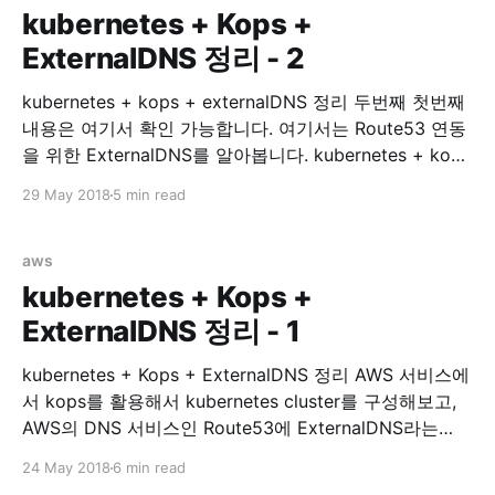
kubernetes + Kops +
ExternalDNS 정리 - 2
kubernetes + kops + externalDNS 정리 두번째 첫번째
내용은 여기서 확인 가능합니다. 여기서는 Route53 연동
을 위한 ExternalDNS를 알아봅니다. kubernetes + kops
with ExternalDNS 이제 service expose 가 필요한
29 May 2018
5 min read
Services 들을 위해 Route53 연동을 시작해봅시다.
Install ExternalDNS external-dns/aws.md at master ·
kubernetes-incubator/external-dns · GitHub 위 링크에
aws
가면 ExternalDNS on AWS 에 대한 설명이
kubernetes + Kops +
ExternalDNS 정리 - 1
kubernetes + Kops + ExternalDNS 정리 AWS 서비스에
서 kops를 활용해서 kubernetes cluster를 구성해보고,
AWS의 DNS 서비스인 Route53에 ExternalDNS라는
Plugin을 통해 연동해보겠습니다. 이 글은 kubernetes
24 May 2018
6 min read
study를 하며 알게된 부분을 정리하는데 목적이 있습니