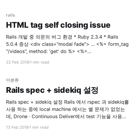
간단히 web에 확인해보고자 설치한 Portainer | Simple
management UI for Docker 인스턴스가 Memory swap
용량을 절반 이상을 사용했다고 합니다. Instance
rails
HTML tag self closing issue
Rails 개발 중 의문의 버그 환경 * Ruby 2.3.4 * Rails
5.0.4 증상 <div class="modal fade"> ... <%= form_tag
"/videos", method: 'get' do %> <%=
select_tag(:environment_id,
22 Feb 2018
1 min read
options_for_select(['dev','prod']), class:
미분류
Rails spec + sidekiq 설정
Rails spec + sidekiq 설정 Rails 에서 rspec 과 sidekiq를
사용 하는 중에 local machine 에서는 별 문제가 없었는
데, Drone · Continuous Deliver에서 test 기능을 사용하
는 중에 문제가 생겼습니다. 문제점 drone 에서 rspec 실
13 Feb 2018
1 min read
행시 error 발생 `localhost:6379` connection error 해