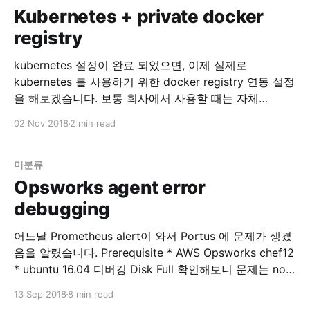
Kubernetes + private docker
registry
kubernetes 설정이 완료 되었으면, 이제 실제로
kubernetes 를 사용하기 위한 docker registry 연동 설정
을 해보겠습니다. 보통 회사에서 사용할 때는 자체
private docker registry 를 사용하고 있을 겁니다. 이
02 Nov 2018
2 min read
registry 를 kubectl 을 이용해서 연동해봅시다. Set up
Docker Registry Pull an Image from a Private Registry
- Kubernetes 위 글을 참고
미분류
Opsworks agent error
debugging
어느날 Prometheus alert이 와서 Portus 에 문제가 생겼
음을 알렸습니다. Prerequisite * AWS Opsworks chef12
* ubuntu 16.04 디버깅 Disk Full 확인해보니 문제는 no
space …. 이런 에러… $ df -h 로 보니 root가 disk full 입
13 Sep 2018
8 min read
니다. 확인해보니 portus의 nginx 로그가 2GB 씩 stdout,