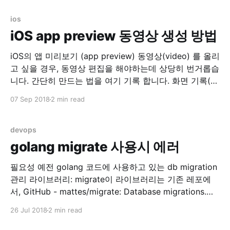
stderr 두개…. 로그 지우고 nginx 재시작으로 임시 해결..
AWS opsworks
ios
iOS app preview 동영상 생성 방법
iOS의 앱 미리보기 (app preview) 동영상(video) 를 올리
고 싶을 경우, 동영상 편집을 해야하는데 상당히 번거롭습
니다. 간단히 만드는 법을 여기 기록 합니다. 화면 기록(실
제 디바이스) 실제 디바이스에서 화면기록을 이용합니다.
07 Sep 2018
2 min read
설정 > 제어 센터 > 제어 항목 사용자화 위의 메뉴로 들어
가서 화면 기록 을 위로 올려서 손전등, 카메라 등이 있는
devops
golang migrate 사용시 에러
필요성 예전 golang 코드에 사용하고 있는 db migration
관리 라이브러리: migrate이 라이브러리는 기존 레포에
서, GitHub - mattes/migrate: Database migrations.
CLI and Golang library. -> 아래 레포로 리포지토리가 변
26 Jul 2018
2 min read
경되어 관리 중에 있었습니다. GitHub - golang-
migrate/migrate: Database migrations. CLI and