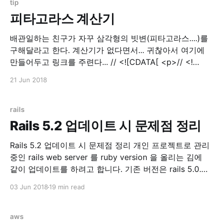
tip
피타고라스 계산기
배관일하는 친구가 자꾸 삼각형의 빗변(피타고라스....)를
구해달라고 한다. 계산기가 없다면서... 귀찮아서 여기에
만들어두고 링크를 주련다... // <![CDATA[ <p>// <!
[CDATA[ function calPythagorean() { var a =
21 Jun 2018
parseInt($('input[name=tri_a]').val()); var b =
parseInt($('input[name=tri_b]').val());
$('input[name=result]'
rails
Rails 5.2 업데이트 시 문제점 정리
Rails 5.2 업데이트 시 문제점 정리 개인 프로젝트로 관리
중인 rails web server 를 ruby version 을 올리는 김에
같이 업데이트를 하려고 합니다. 기존 버전은 rails 5.0.3
이었고, 이번에 rails 5.2.0 으로 올리고 만난 에러들을 기
03 Jun 2018
19 min read
록하려고 글을 씁니다. Update 먼저 Gemfile.lock 을 지
우고 과감하게 update
aws