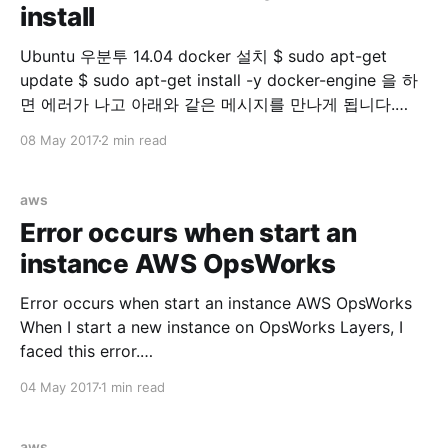
install
Ubuntu 우분투 14.04 docker 설치 $ sudo apt-get
update $ sudo apt-get install -y docker-engine 을 하
면 에러가 나고 아래와 같은 메시지를 만나게 됩니다.
Reading package lists... Done Building dependency
08 May 2017
2 min read
tree Reading state information... Done docker-engine
is already the newest version. You might want to run
'apt-get -f install'
aws
Error occurs when start an
instance AWS OpsWorks
Error occurs when start an instance AWS OpsWorks
When I start a new instance on OpsWorks Layers, I
faced this error.
=====================================
04 May 2017
1 min read
=====================================
====== Recipe Compile Error in
/var/lib/aws/opsworks/cache.stage2/cookbooks/aws
aws