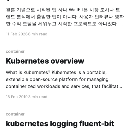
결혼 기념으로 시작된 앱 하나 WallFit은 시장 조사나 트
렌드 분석에서 출발한 앱이 아니다. 사용자 인터뷰나 명확
한 수익 모델을 세워두고 시작한 프로젝트도 아니었다. 시
작은 아주 개인적인 이유였다. “이런 앱이 하나 있으면 좋
11 Feb 2026
6 min read
겠어.” 그 말을 한 사람은, 지금의 아내였다. 필요하다는
말 하나로 시작된 개발 당시 아내는 여러 장의 사진을 한
화면에 배치해
container
Kubernetes overview
What is Kubernetes? Kubernetes is a portable,
extensible open-source platform for managing
containerized workloads and services, that facilitates
both declarative configuration and automation.
18 Feb 2019
3 min read
Popular container orchestration system Why
Kubernetes? * Automatic binpacking (Managing
container) * Horizontal scaling * Automated rollouts
container
and rollbacks * Self-healing * Service discovery and
kubernetes logging fluent-bit
load balancing * Secret and configuration