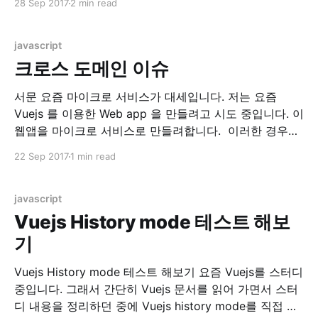
28 Sep 2017
2 min read
GitHub - vuejs/awesome-vue: A curated list of
awesome things related to Vue.js) 이 곳에서
javascript
크로스 도메인 이슈
서문 요즘 마이크로 서비스가 대세입니다. 저는 요즘
Vuejs 를 이용한 Web app 을 만들려고 시도 중입니다. 이
웹앱을 마이크로 서비스로 만들려합니다. 이러한 경우에
만나는 문제가 바로 크로스 도메인 문제, CORS(Cross
22 Sep 2017
1 min read
Origin Resource Sharing) 이슈입니다. 환경 현재 시스템
은 localhost:8080 에 떠있는 RESTful API Server 에.
localhost:8082에 떠있는 Web
javascript
Vuejs History mode 테스트 해보
기
Vuejs History mode 테스트 해보기 요즘 Vuejs를 스터디
중입니다. 그래서 간단히 Vuejs 문서를 읽어 가면서 스터
디 내용을 정리하던 중에 Vuejs history mode를 직접 테