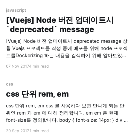
결 찾아보니 rspec 실행시 sidekiq에서 redis 접속을 시도
하는 문제였습니다. 참고: Testing · mperham/
javascript
[Vuejs] Node 버전 업데이트시
`deprecated` message
[Vuejs] Node 버전 업데이트시 deprecated message 상
황 Vuejs 프로젝트를 작성 중에 배포를 위해 node 프로젝
트를Dockerizing 하는 내용을 검색하기 위해 알아보았습
니다. 그러다가 Dockerhub for nodejs 를 들어가게 되었
07 Nov 2017
1 min read
더니…. 두둥!! 제가 쓰는 nodejs 버전이 없네요? (7.8.0)
그래서 이 참에 최신버전(당시 8.9.0)으로 nodejs를 올리
기로 결정했습니다. 맥용 nodejs
css
css 단위 rem, em
css 단위 rem, em css 를 사용하다 보면 만나게 되는 단
위인 rem 과 em 에 대해 정리합니다. em em 은 현재
font-size를 정의합니다. body { font-size: 14px; } div {
font-size: 1.5em; // 14px * 1.5 = 21px } 위와 같이 설정
29 Sep 2017
1 min read