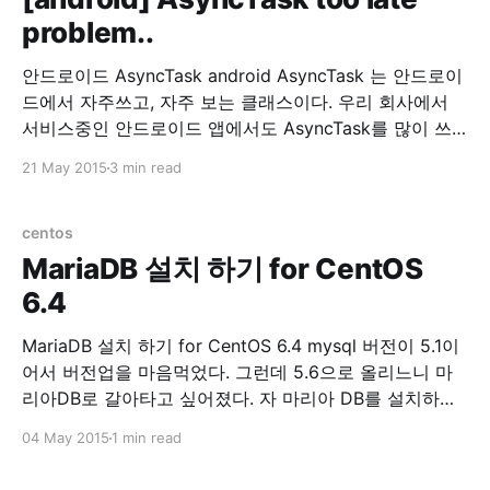
problem..
안드로이드 AsyncTask android AsyncTask 는 안드로이
드에서 자주쓰고, 자주 보는 클래스이다. 우리 회사에서
서비스중인 안드로이드 앱에서도 AsyncTask를 많이 쓰
고 있다. 그런데, 회사에서 서비스 중인 안드로이드가 너
21 May 2015
3 min read
무 느려서 원인을 찾기위해 이것저것 로그를 찍어본 결과.
AsyncTask를 실행하고, doInBackground() 호출이 너무
느렸다. 무려 3초에서 4초정도 딜레이가 되고 있었다. 원
centos
인을 열심히 찾아봤는데 허니콤 이전 버전에선
MariaDB 설치 하기 for CentOS
6.4
MariaDB 설치 하기 for CentOS 6.4 mysql 버전이 5.1이
어서 버전업을 마음먹었다. 그런데 5.6으로 올리느니 마
리아DB로 갈아타고 싶어졌다. 자 마리아 DB를 설치하자.
1. 기존 mysql을 제거한다. yum remove mysql mysql-
04 May 2015
1 min read
server 2. 기존 mysql 디렉토리를 제거한다. 여기서는 백
업을 해뒀다. 워드프레스 db를 살릴려고~ cp -rf