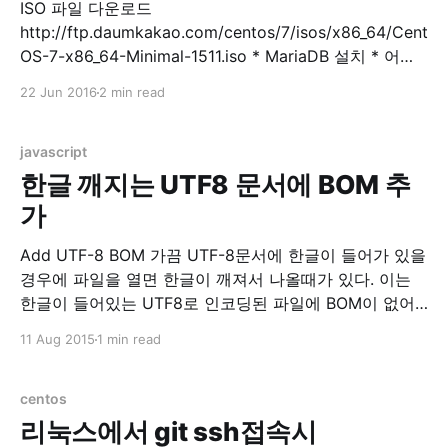
ISO 파일 다운로드
http://ftp.daumkakao.com/centos/7/isos/x86_64/Cent
OS-7-x86_64-Minimal-1511.iso * MariaDB 설치 * 어플
설치 $ sudo yum install -y mariadb mariadb-server *
22 Jun 2016
2 min read
MariaDB 실행 $ sudo systemctl start mariadb * DB 초
기 설정 $ sudo mysql_secure_installation
mysql_secure_installation prompts: Enter current
javascript
password for root (enter for none)
한글 깨지는 UTF8 문서에 BOM 추
가
Add UTF-8 BOM 가끔 UTF-8문서에 한글이 들어가 있을
경우에 파일을 열면 한글이 깨져서 나올때가 있다. 이는
한글이 들어있는 UTF8로 인코딩된 파일에 BOM이 없어
서 UTF8로 읽어야하는지를 몰라서 발생하는 현상이다.
11 Aug 2015
1 min read
BOM이라는 놈이 직접 넣어주기엔 매번 귀찮다. 그래서
이렇게 웹에서 자바스크립트로 BOM을 넣어주도록 했다.
텍스트 파일에 간단히 BOM을 넣어주고 싶을 경우 이용하
centos
자. Select
리눅스에서 git ssh접속시