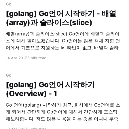
Go
[golang] Go언어 시작하기 - 배열
(array)과 슬라이스(slice)
배열(array)과 슬라이스(slice) Go언어에 배열과 슬라이
스에 대해 알아보겠습니다. Go언어는 많은 객체 지향 언
어에서 기본으로 지원하는 list타입이 없고, 배열과 슬라이
스가 존재합니다. 배열을 선언하는 법은 먼저 배열의 길이
14 Apr 2017
6 min read
를 선언하고, 타입(type) 뒤에 초기화 할 값을 넣어줍니
다. 배열 선언 array := [5]int{1,2,3,4,5} array :=
[...]int{1,2,
Go
[golang] Go언어 시작하기
(Overview) - 1
Go 언어(golang) 시작하기 최근, 회사에서 Go언어를 쓰
게 되어서 간단하게 Go언어에 대해서 간단하게 포스팅
해보려합니다. 저도 많은 내용을 아는 것은 아니니 부족한
부분이 많을 것입니다. 이 글은 정리차원에서 적어두는 것