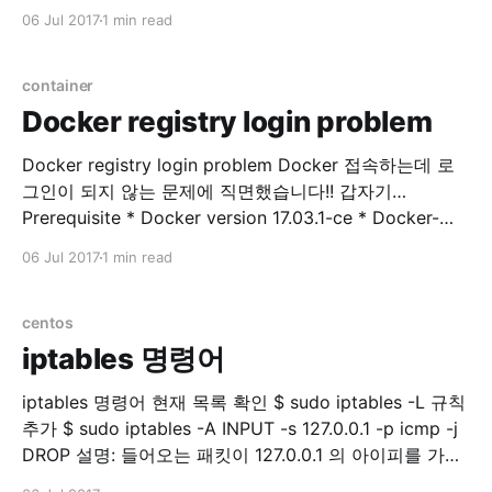
database list -# \l database create CREATE
06 Jul 2017
1 min read
DATABASE sentry WITH ENCODING='UTF8'
OWNER=postgres; database select -# \c
database_name 사용자 목록 표시 -# \du Role 생성 -#
container
CREATE
Docker registry login problem
Docker registry login problem Docker 접속하는데 로
그인이 되지 않는 문제에 직면했습니다!! 갑자기…
Prerequisite * Docker version 17.03.1-ce * Docker-
machine version 0.10.0 * Docker Server Version 17.06
06 Jul 2017
1 min read
private registry에 접속을 시도합니다. $ docker login
example.com Error response from daemon: Get
http://docker.example.com/v2/: dial tcp 176.32.
centos
iptables 명령어
iptables 명령어 현재 목록 확인 $ sudo iptables -L 규칙
추가 $ sudo iptables -A INPUT -s 127.0.0.1 -p icmp -j
DROP 설명: 들어오는 패킷이 127.0.0.1 의 아이피를 가지
고 있고 protocol 이 icmp 면 버려라. 번호 확인 $ sudo