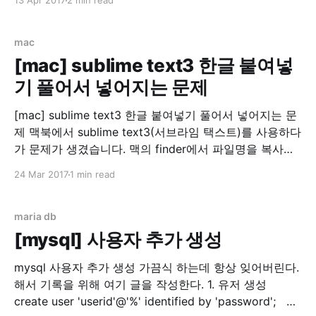
13 Apr 2017
2 min read
이나, Go언어를 잘 모르시는 분, Go언어에 관심이 가는
분, 또는 Go언어를 배워보고 싶은 분들께 유익한 글이 되
었으면 합니다. Let's
mac
[mac] sublime text3 한글 붙여넣
기 풀어서 넣어지는 문제
[mac] sublime text3 한글 붙여넣기 풀어서 넣어지는 문
제 맥북에서 sublime text3(서브라임 택스트)를 사용하다
가 문제가 생겼습니다. 맥의 finder에서 파일명을 복사하
다가 한글이 분해(?)되는 문제입니다. 스크린샷 이라는 글
24 Mar 2017
1 min read
자가 ㅅㅡㅋㅡㄹㅣㄴㅅㅑㅅ 으로 변하는 마법... 기본적으
로 지원하는 메모 앱에서는 정상 동작해서 좀 찾아봤더니
맥은 윈도우즈나 리눅스(linux)와는 별도의 UTF8 방식을
maria db
채용하고 있었습니다.
[mysql] 사용자 추가 생성
mysql 사용자 추가 생성 가끔식 하는데 항상 잊어버린다.
해서 기록을 위해 여기 글을 작성한다. 1. 유저 생성
create user 'userid'@'%' identified by 'password'; 2.