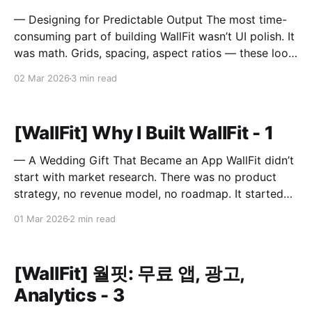
— Designing for Predictable Output The most time-
consuming part of building WallFit wasn’t UI polish. It
was math. Grids, spacing, aspect ratios — these look
like minor configuration options. In reality, they
02 Mar 2026
3 min read
define the entire outcome. A Grid Is Not Just Rows
and Columns A grid in WallFit isn’t just
[WallFit] Why I Built WallFit - 1
— A Wedding Gift That Became an App WallFit didn’t
start with market research. There was no product
strategy, no revenue model, no roadmap. It started
with a sentence. “I wish there was an app that could
01 Mar 2026
2 min read
do this.” The person who said that is now my wife. It
Started
[WallFit] 월핏: 무료 앱, 광고,
Analytics - 3