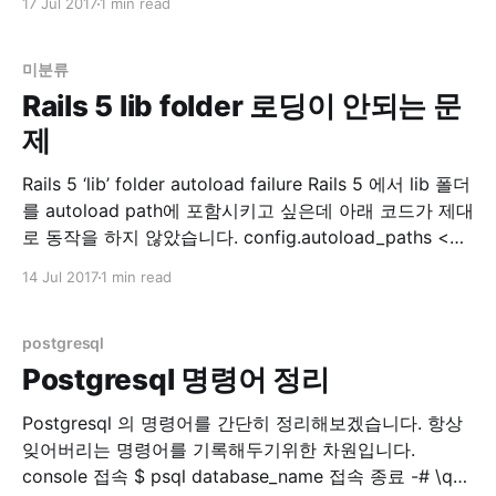
17 Jul 2017
1 min read
이놈이 오래걸립니다. 하여 예전에 이 Article 을 보고 적
용해서 쓰던 중 보다 괜찮은 방법이 있어서 기록합니다.
미분류
Rails 5 lib folder 로딩이 안되는 문
제
Rails 5 ‘lib’ folder autoload failure Rails 5 에서 lib 폴더
를 autoload path에 포함시키고 싶은데 아래 코드가 제대
로 동작을 하지 않았습니다. config.autoload_paths <<
Rails.root.join('lib') 첫 번째 방법 찾아보니 스택오버플로
14 Jul 2017
1 min read
우에 아래와 같은 정보가 있습니다. autoload - Rails 5:
Load lib files in production
postgresql
Postgresql 명령어 정리
Postgresql 의 명령어를 간단히 정리해보겠습니다. 항상
잊어버리는 명령어를 기록해두기위한 차원입니다.
console 접속 $ psql database_name 접속 종료 -# \q