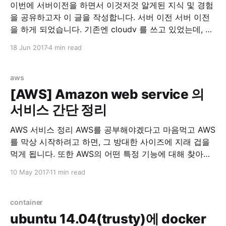
이번에 서버이전을 하면서 이것저것 알게된 지식 및 경험
을 공유하고자 이 글을 작성합니다. 서버 이전 서버 이전
을 하게 되었습니다. 기존엔 cloudv 를 쓰고 있었는데, 같
은 회사에서 나온 iwinv 가 한국형 AWS가 되겠다고 하고
18 Jun 2017
4 min read
과감하게 출사표를 던저서 가격을 보던 중, iwinv 가 압도
적으로 좋다고 판단해서 서버이전을 마음먹었습니다. 기
존 cloudv 사양 1core, 3G
aws
[AWS] Amazon web service 의
서비스 간단 정리
AWS 서비스 정리 AWS를 공부해야겠다고 마음먹고 AWS
를 막상 시작하려고 하면, 그 방대한 사이즈에 지래 겁을
먹게 됩니다. 또한 AWS의 어떤 특정 기능에 대해 찾아보
려고 하면 또다른 AWS서비스들이 연계되어서 다시 리서
10 May 2017
11 min read
치를 해야하는 번거로움에 빠지게 됩니다. 이에 저의 고생
을 경험삼아 다른분들의 고생을 미리 방지하고자 사람들
을 위해 AWS 서비스를 간단하게 정리했습니다.
container
EC2(Amazon
ubuntu 14.04(trusty)에 docker