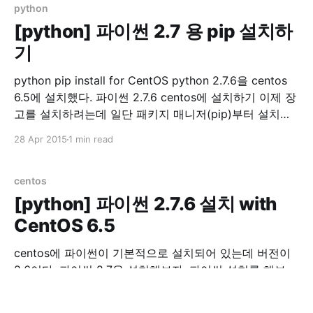
/var/lib/mysql /var/lib/
python
[python] 파이썬 2.7 용 pip 설치하
기
python pip install for CentOS python 2.7.6을 centos
6.5에 설치했다. 파이썬 2.7.6 centos에 설치하기 이제 장
고를 설치하려는데 일단 패키지 매니저(pip)부터 설치를
해보자 파이썬 패키지 매니저를 설치하기 앞서 sudo 했을
28 Apr 2015
1 min read
때 PATH를 확인하자. sudo env |grep PATH
/usr/local/bin이 없으면 아래 내용을 /etc/
centos
[python] 파이썬 2.7.6 설치 with
CentOS 6.5
centos에 파이썬이 기본적으로 설치되어 있는데 버전이
2.6이다. 파이썬 2.7을 설치해보자. 파이썬 설치를 해보
자. python 2.7.6 install with CentOS 6.5 먼저 필요 라이
브러리 설치 yum groupinstall "Development tools"
27 Apr 2015
1 min read