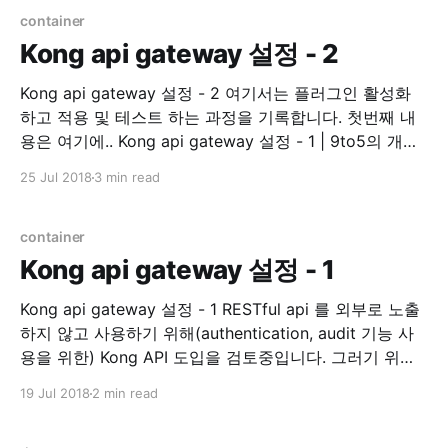
Golang library. 기존 코드 수정이 필요해서 README 를
container
읽기
Kong api gateway 설정 - 2
Kong api gateway 설정 - 2 여기서는 플러그인 활성화
하고 적용 및 테스트 하는 과정을 기록합니다. 첫번째 내
용은 여기에.. Kong api gateway 설정 - 1 | 9to5의 개발
하면서 겪은 경험 인증 auth key auth 이제 인증 플러그
25 Jul 2018
3 min read
인을 활성화 시켜보겠습니다. Plugins - Key
Authentication | Kong - Open-Source API
Management and Microservice Management
container
Kong api gateway 설정 - 1
Kong api gateway 설정 - 1 RESTful api 를 외부로 노출
하지 않고 사용하기 위해(authentication, audit 기능 사
용을 위한) Kong API 도입을 검토중입니다. 그러기 위해
직접 테스트 해보면서 내용을 여기에 정리하려 합니다. 관
19 Jul 2018
2 min read
련된 모든 설치는 Docker 를 사용 하는 것으로 진행합니
다. Prerequisite * kong 0.13.1 * dashboard v3.3.0