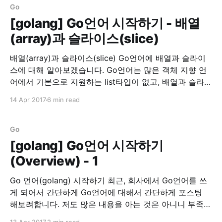
Go
[golang] Go언어 시작하기 - 배열
(array)과 슬라이스(slice)
배열(array)과 슬라이스(slice) Go언어에 배열과 슬라이
스에 대해 알아보겠습니다. Go언어는 많은 객체 지향 언
어에서 기본으로 지원하는 list타입이 없고, 배열과 슬라이
스가 존재합니다. 배열을 선언하는 법은 먼저 배열의 길이
14 Apr 2017
6 min read
를 선언하고, 타입(type) 뒤에 초기화 할 값을 넣어줍니
다. 배열 선언 array := [5]int{1,2,3,4,5} array :=
[...]int{1,2,
Go
[golang] Go언어 시작하기
(Overview) - 1
Go 언어(golang) 시작하기 최근, 회사에서 Go언어를 쓰
게 되어서 간단하게 Go언어에 대해서 간단하게 포스팅
해보려합니다. 저도 많은 내용을 아는 것은 아니니 부족한
부분이 많을 것입니다. 이 글은 정리차원에서 적어두는 것