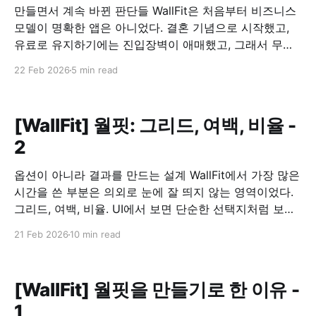
만들면서 계속 바뀐 판단들 WallFit은 처음부터 비즈니스
모델이 명확한 앱은 아니었다. 결혼 기념으로 시작했고,
유료로 유지하기에는 진입장벽이 애매했고, 그래서 무료
로 공개하기로 했다. 문제는 그 다음이었다. 무료로 풀면,
22 Feb 2026
5 min read
이 앱은 어떻게 유지할 것인가. 광고를 붙이되, 흐름을 깨
지 않기 광고를 넣는 건 선택이 아니라 전제였다. 다만 기
준은 분명했다. 사용 흐름을 끊는 위치에는
[WallFit] 월핏: 그리드, 여백, 비율 -
2
옵션이 아니라 결과를 만드는 설계 WallFit에서 가장 많은
시간을 쓴 부분은 의외로 눈에 잘 띄지 않는 영역이었다.
그리드, 여백, 비율. UI에서 보면 단순한 선택지처럼 보이
지만, 이 앱에서는 이 세 가지가 사실상 전부였다. 그리드
21 Feb 2026
10 min read
는 “배치 옵션”이 아니라 구조였다 WallFit에서 제공하는
1×2, 2×2, 2+1 같은 그리드는 장식적인 기능이
[WallFit] 월핏을 만들기로 한 이유 -
1