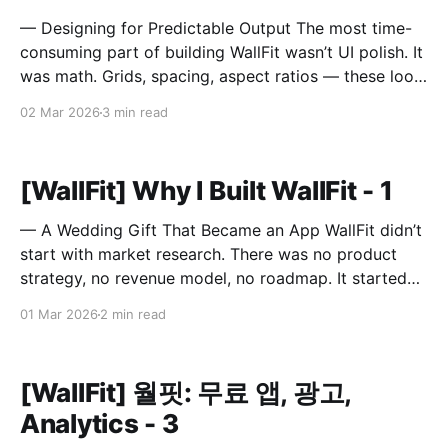
— Designing for Predictable Output The most time-
consuming part of building WallFit wasn’t UI polish. It
was math. Grids, spacing, aspect ratios — these look
like minor configuration options. In reality, they
02 Mar 2026
3 min read
define the entire outcome. A Grid Is Not Just Rows
and Columns A grid in WallFit isn’t just
[WallFit] Why I Built WallFit - 1
— A Wedding Gift That Became an App WallFit didn’t
start with market research. There was no product
strategy, no revenue model, no roadmap. It started
with a sentence. “I wish there was an app that could
01 Mar 2026
2 min read
do this.” The person who said that is now my wife. It
Started
[WallFit] 월핏: 무료 앱, 광고,
Analytics - 3