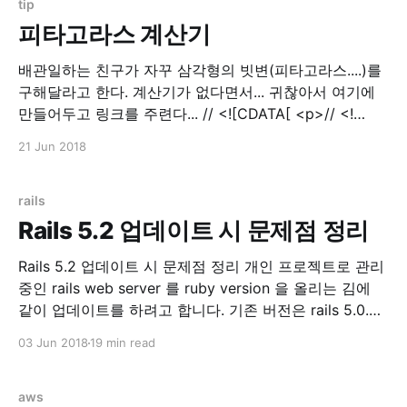
tip
피타고라스 계산기
배관일하는 친구가 자꾸 삼각형의 빗변(피타고라스....)를
구해달라고 한다. 계산기가 없다면서... 귀찮아서 여기에
만들어두고 링크를 주련다... // <![CDATA[ <p>// <!
[CDATA[ function calPythagorean() { var a =
21 Jun 2018
parseInt($('input[name=tri_a]').val()); var b =
parseInt($('input[name=tri_b]').val());
$('input[name=result]'
rails
Rails 5.2 업데이트 시 문제점 정리
Rails 5.2 업데이트 시 문제점 정리 개인 프로젝트로 관리
중인 rails web server 를 ruby version 을 올리는 김에
같이 업데이트를 하려고 합니다. 기존 버전은 rails 5.0.3
이었고, 이번에 rails 5.2.0 으로 올리고 만난 에러들을 기
03 Jun 2018
19 min read
록하려고 글을 씁니다. Update 먼저 Gemfile.lock 을 지
우고 과감하게 update
aws