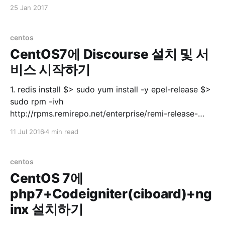
유저에게 모든 권한 주기 grant all privileges on *.* to
25 Jan 2017
'userid'@'%'; 3. 유저에게 특정 DB 권한 주기
centos
CentOS7에 Discourse 설치 및 서
비스 시작하기
1. redis install $> sudo yum install -y epel-release $>
sudo rpm -ivh
http://rpms.remirepo.net/enterprise/remi-release-
7.rpm $> sudo yum --enablerepo=remi update remi-
11 Jul 2016
4 min read
release$> sudo systemctl start redis.service $> sudo
systemctl enable redis.service $> sudo systemctl
status redis.servicestatus 실행 후 ● redis.service -
centos
CentOS 7에
php7+Codeigniter(ciboard)+ng
inx 설치하기