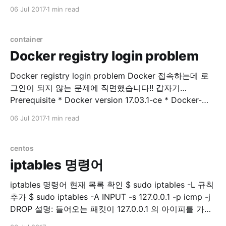
database list -# \l database create CREATE
06 Jul 2017
1 min read
DATABASE sentry WITH ENCODING='UTF8'
OWNER=postgres; database select -# \c
database_name 사용자 목록 표시 -# \du Role 생성 -#
container
CREATE
Docker registry login problem
Docker registry login problem Docker 접속하는데 로
그인이 되지 않는 문제에 직면했습니다!! 갑자기…
Prerequisite * Docker version 17.03.1-ce * Docker-
machine version 0.10.0 * Docker Server Version 17.06
06 Jul 2017
1 min read
private registry에 접속을 시도합니다. $ docker login
example.com Error response from daemon: Get
http://docker.example.com/v2/: dial tcp 176.32.
centos
iptables 명령어
iptables 명령어 현재 목록 확인 $ sudo iptables -L 규칙
추가 $ sudo iptables -A INPUT -s 127.0.0.1 -p icmp -j
DROP 설명: 들어오는 패킷이 127.0.0.1 의 아이피를 가지
고 있고 protocol 이 icmp 면 버려라. 번호 확인 $ sudo