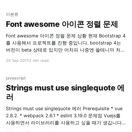
을 한다면 body안의 폰트는 모두 14px 정의 될 것입니
다. 그런데 만약 div 안의 font-size
미분류
Font awesome 아이콘 정렬 문제
Font awesome 아이콘 정렬 문제 상황 현재 Bootstrap 4
를 사용해서 프로젝트를 진행 중입니다. bootstrap 4는
버전이 beta 상태로 있지만 어차피 나중엔 쓸테니까 처음
으로 시작하는 프로젝트는 모두 bootstrap 4 로 작성 중
29 Sep 2017
2 min read
입니다. Bootstrap 4 에는 기존에 있던 Glyphicons 가 사
라졌습니다. 링크 참조 Migrating to v4 · Bootstrap 그래
서 기존 Glyphicons
javascript
Strings must use singlequote 에
러
Strings must use singlequote 에러 Prerequisite * vue
2.8.2. * webpack 2.6.1 * eslint 3.19.0 문제점 Vuejs를
사용하면서 라이브러리를 사용하고 싶을 때가 생깁니다.
제 경우는 table 관련 라이브러리를 원해서 찾아보던 중,