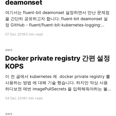
deamonset
management Ref:
여기서는 fluent-bit deamonset 설정하면서 만난 문제점
을 간단히 공유하고자 합니다. fluent-bit deamonset 설
정 GitHub - fluent/fluent-bit-kubernetes-logging:
Fluent Bit Kubernetes Daemonset 위 리포지토리를 참
07 Dec 2018
3 min read
고해서 fluentbit 을 설치합니다. rbac 설정 먼저 RBAC
for fluentbit 을 설정합니다.0 kubectl create -f
https://raw.githubusercontent.com/fluent/fluent-bit-
aws
kubernetes-logging/master/fluent-bit-service-
Docker private registry 간편 설정
account.yaml $ kubectl create -f
KOPS
이 전 글에서 kubernetes 에 docker private registry 를
사용하는 방법 에 대해 기술 했습니다. 하지만 막상 사용
하다보면 매번 imagePullSecrets 을 입력해줘야하는 불
편함이 있습니다. 해서 각 노드마다 docker.json 을 배포
04 Dec 2018
1 min read
해주면 되지 않을까 싶어서 찾아보다보니 kops 에서 자체
적으로 지원합니다. kops/security.md at master ·
kubernetes/kops · GitHub 위 링크를 가면
aws