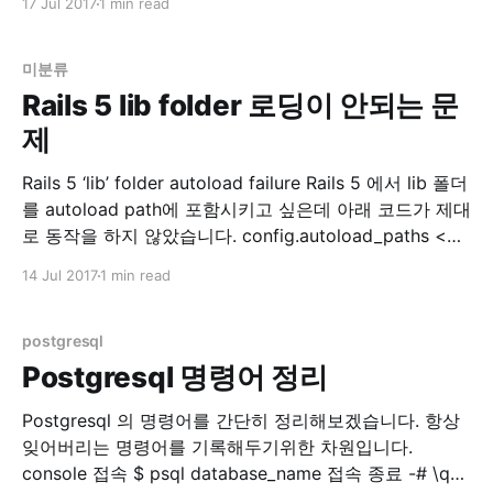
17 Jul 2017
1 min read
이놈이 오래걸립니다. 하여 예전에 이 Article 을 보고 적
용해서 쓰던 중 보다 괜찮은 방법이 있어서 기록합니다.
미분류
Rails 5 lib folder 로딩이 안되는 문
제
Rails 5 ‘lib’ folder autoload failure Rails 5 에서 lib 폴더
를 autoload path에 포함시키고 싶은데 아래 코드가 제대
로 동작을 하지 않았습니다. config.autoload_paths <<
Rails.root.join('lib') 첫 번째 방법 찾아보니 스택오버플로
14 Jul 2017
1 min read
우에 아래와 같은 정보가 있습니다. autoload - Rails 5:
Load lib files in production
postgresql
Postgresql 명령어 정리
Postgresql 의 명령어를 간단히 정리해보겠습니다. 항상
잊어버리는 명령어를 기록해두기위한 차원입니다.
console 접속 $ psql database_name 접속 종료 -# \q