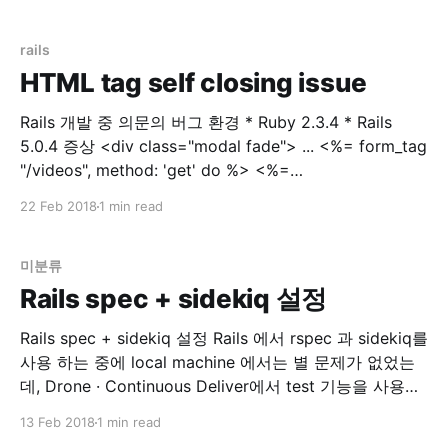
간단히 web에 확인해보고자 설치한 Portainer | Simple
management UI for Docker 인스턴스가 Memory swap
용량을 절반 이상을 사용했다고 합니다. Instance
rails
HTML tag self closing issue
Rails 개발 중 의문의 버그 환경 * Ruby 2.3.4 * Rails
5.0.4 증상 <div class="modal fade"> ... <%= form_tag
"/videos", method: 'get' do %> <%=
select_tag(:environment_id,
22 Feb 2018
1 min read
options_for_select(['dev','prod']), class:
미분류
Rails spec + sidekiq 설정
Rails spec + sidekiq 설정 Rails 에서 rspec 과 sidekiq를
사용 하는 중에 local machine 에서는 별 문제가 없었는
데, Drone · Continuous Deliver에서 test 기능을 사용하
는 중에 문제가 생겼습니다. 문제점 drone 에서 rspec 실
13 Feb 2018
1 min read
행시 error 발생 `localhost:6379` connection error 해