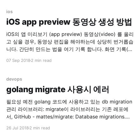
stderr 두개…. 로그 지우고 nginx 재시작으로 임시 해결..
AWS opsworks
ios
iOS app preview 동영상 생성 방법
iOS의 앱 미리보기 (app preview) 동영상(video) 를 올리
고 싶을 경우, 동영상 편집을 해야하는데 상당히 번거롭습
니다. 간단히 만드는 법을 여기 기록 합니다. 화면 기록(실
제 디바이스) 실제 디바이스에서 화면기록을 이용합니다.
07 Sep 2018
2 min read
설정 > 제어 센터 > 제어 항목 사용자화 위의 메뉴로 들어
가서 화면 기록 을 위로 올려서 손전등, 카메라 등이 있는
devops
golang migrate 사용시 에러
필요성 예전 golang 코드에 사용하고 있는 db migration
관리 라이브러리: migrate이 라이브러리는 기존 레포에
서, GitHub - mattes/migrate: Database migrations.
CLI and Golang library. -> 아래 레포로 리포지토리가 변
26 Jul 2018
2 min read
경되어 관리 중에 있었습니다. GitHub - golang-
migrate/migrate: Database migrations. CLI and