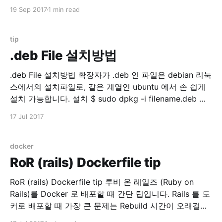
스트 해보고 싶어졌습니다. 읽어보다보니 history mode
19 Sep 2017
1 min read
는 필수라고 생각 되었거든요. HTML5 History 모드 ·
vue-router 위 문서 참조. Vuejs history mode를 테스트
해보기 위해서는 서버 설정이 필요한데, 간단한 기본
tip
.deb File 설치방법
.deb File 설치방법 확장자가 .deb 인 파일은 debian 리눅
스에서의 설치파일로, 같은 계열인 ubuntu 에서 손 쉽게
설치 가능합니다. 설치 $ sudo dpkg -i filename.deb 제
거 $ sudo dpkg -r PACKAGE_NAME 보통은 apt-get 을
17 Jul 2017
이용하지만 .deb 파일을 직접 설치할 경우 유용한 명령입
니다.
docker
RoR (rails) Dockerfile tip
RoR (rails) Dockerfile tip 루비 온 레일즈 (Ruby on
Rails)를 Docker 로 배포할 때 간단 팁입니다. Rails 를 도
커로 배포할 때 가장 큰 문제는 Rebuild 시간이 오래걸린
다는 것입니다. 원인은 바로 bundler !! $ bundle install