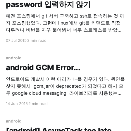
password 입력하지 않기
예전 포스팅에서 git 서버 구축하고 ssh로 접속하는 것 까
지 포스팅했었다. 그런데 linux에서 git를 커맨드로 직접
다루려니 비번을 자꾸 물어봐서 너무 스트레스를 받았다.
그래서 ssh를 패스워드 대신 공개키 기반 인증으로 사용
07 Jul 2015
2 min read
하기로 했다. 1. 클라이언트 설정(리눅스) $ ssh-keygen -
t rsa -b 4096 -C "weep@weeppp.com" 본인의 이메일
을 입력하고 위
android
android GCM Error...
안드로이드 개발시 이런 애러가 나올 경우가 있다. 원인을
찾지 못해서 gcm.jar이 deprecated가 되었다고 해서 모
두 google cloud messaging 라이브러리를 사용했는데
해당 에러가 동일하게 발생했다. 06-12 14:44:43.553:
14 Jun 2015
2 min read
E/BroadcastReceiver(27011):
java.lang.RuntimeException: BroadcastReceiver trying
to return result during a non-ordered broadcast 06-
android
12 14:44:43.553:
[android] AsyncTask too late