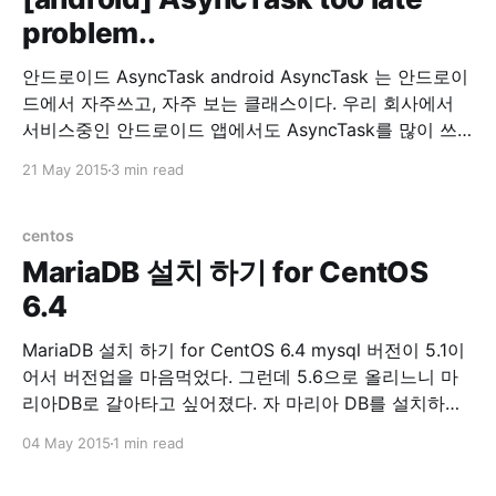
problem..
안드로이드 AsyncTask android AsyncTask 는 안드로이
드에서 자주쓰고, 자주 보는 클래스이다. 우리 회사에서
서비스중인 안드로이드 앱에서도 AsyncTask를 많이 쓰
고 있다. 그런데, 회사에서 서비스 중인 안드로이드가 너
21 May 2015
3 min read
무 느려서 원인을 찾기위해 이것저것 로그를 찍어본 결과.
AsyncTask를 실행하고, doInBackground() 호출이 너무
느렸다. 무려 3초에서 4초정도 딜레이가 되고 있었다. 원
centos
인을 열심히 찾아봤는데 허니콤 이전 버전에선
MariaDB 설치 하기 for CentOS
6.4
MariaDB 설치 하기 for CentOS 6.4 mysql 버전이 5.1이
어서 버전업을 마음먹었다. 그런데 5.6으로 올리느니 마
리아DB로 갈아타고 싶어졌다. 자 마리아 DB를 설치하자.
1. 기존 mysql을 제거한다. yum remove mysql mysql-
04 May 2015
1 min read
server 2. 기존 mysql 디렉토리를 제거한다. 여기서는 백
업을 해뒀다. 워드프레스 db를 살릴려고~ cp -rf