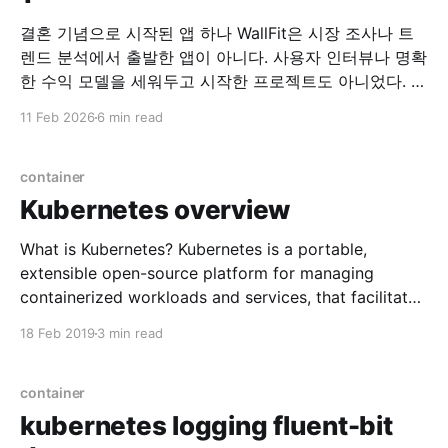
결혼 기념으로 시작된 앱 하나 WallFit은 시장 조사나 트
렌드 분석에서 출발한 앱이 아니다. 사용자 인터뷰나 명확
한 수익 모델을 세워두고 시작한 프로젝트도 아니었다. 시
작은 아주 개인적인 이유였다. “이런 앱이 하나 있으면 좋
11 Feb 2026
6 min read
겠어.” 그 말을 한 사람은, 지금의 아내였다. 필요하다는
말 하나로 시작된 개발 당시 아내는 여러 장의 사진을 한
화면에 배치해
container
Kubernetes overview
What is Kubernetes? Kubernetes is a portable,
extensible open-source platform for managing
containerized workloads and services, that facilitates
both declarative configuration and automation.
18 Feb 2019
3 min read
Popular container orchestration system Why
Kubernetes? * Automatic binpacking (Managing
container) * Horizontal scaling * Automated rollouts
container
and rollbacks * Self-healing * Service discovery and
kubernetes logging fluent-bit
load balancing * Secret and configuration