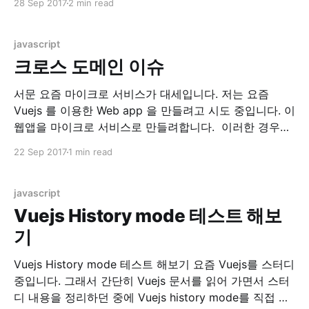
28 Sep 2017
2 min read
GitHub - vuejs/awesome-vue: A curated list of
awesome things related to Vue.js) 이 곳에서
javascript
크로스 도메인 이슈
서문 요즘 마이크로 서비스가 대세입니다. 저는 요즘
Vuejs 를 이용한 Web app 을 만들려고 시도 중입니다. 이
웹앱을 마이크로 서비스로 만들려합니다. 이러한 경우에
만나는 문제가 바로 크로스 도메인 문제, CORS(Cross
22 Sep 2017
1 min read
Origin Resource Sharing) 이슈입니다. 환경 현재 시스템
은 localhost:8080 에 떠있는 RESTful API Server 에.
localhost:8082에 떠있는 Web
javascript
Vuejs History mode 테스트 해보
기
Vuejs History mode 테스트 해보기 요즘 Vuejs를 스터디
중입니다. 그래서 간단히 Vuejs 문서를 읽어 가면서 스터
디 내용을 정리하던 중에 Vuejs history mode를 직접 테