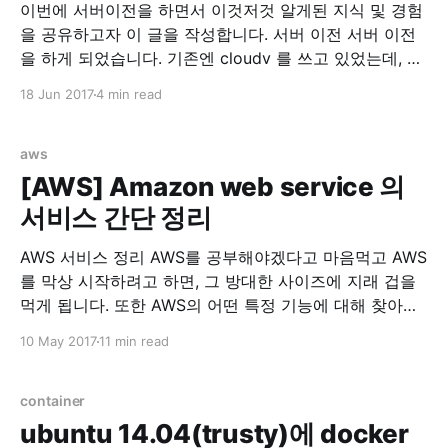
이번에 서버이전을 하면서 이것저것 알게된 지식 및 경험
을 공유하고자 이 글을 작성합니다. 서버 이전 서버 이전
을 하게 되었습니다. 기존엔 cloudv 를 쓰고 있었는데, 같
은 회사에서 나온 iwinv 가 한국형 AWS가 되겠다고 하고
18 Jun 2017
4 min read
과감하게 출사표를 던저서 가격을 보던 중, iwinv 가 압도
적으로 좋다고 판단해서 서버이전을 마음먹었습니다. 기
존 cloudv 사양 1core, 3G
aws
[AWS] Amazon web service 의
서비스 간단 정리
AWS 서비스 정리 AWS를 공부해야겠다고 마음먹고 AWS
를 막상 시작하려고 하면, 그 방대한 사이즈에 지래 겁을
먹게 됩니다. 또한 AWS의 어떤 특정 기능에 대해 찾아보
려고 하면 또다른 AWS서비스들이 연계되어서 다시 리서
10 May 2017
11 min read
치를 해야하는 번거로움에 빠지게 됩니다. 이에 저의 고생
을 경험삼아 다른분들의 고생을 미리 방지하고자 사람들
을 위해 AWS 서비스를 간단하게 정리했습니다.
container
EC2(Amazon
ubuntu 14.04(trusty)에 docker