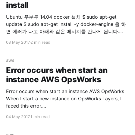
install
Ubuntu 우분투 14.04 docker 설치 $ sudo apt-get
update $ sudo apt-get install -y docker-engine 을 하
면 에러가 나고 아래와 같은 메시지를 만나게 됩니다.
Reading package lists... Done Building dependency
08 May 2017
2 min read
tree Reading state information... Done docker-engine
is already the newest version. You might want to run
'apt-get -f install'
aws
Error occurs when start an
instance AWS OpsWorks
Error occurs when start an instance AWS OpsWorks
When I start a new instance on OpsWorks Layers, I
faced this error.
=====================================
04 May 2017
1 min read
=====================================
====== Recipe Compile Error in
/var/lib/aws/opsworks/cache.stage2/cookbooks/aws
aws