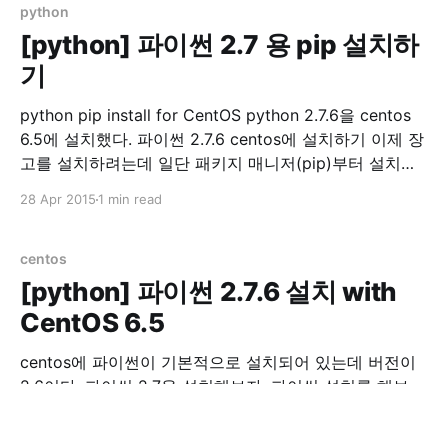
/var/lib/mysql /var/lib/
python
[python] 파이썬 2.7 용 pip 설치하
기
python pip install for CentOS python 2.7.6을 centos
6.5에 설치했다. 파이썬 2.7.6 centos에 설치하기 이제 장
고를 설치하려는데 일단 패키지 매니저(pip)부터 설치를
해보자 파이썬 패키지 매니저를 설치하기 앞서 sudo 했을
28 Apr 2015
1 min read
때 PATH를 확인하자. sudo env |grep PATH
/usr/local/bin이 없으면 아래 내용을 /etc/
centos
[python] 파이썬 2.7.6 설치 with
CentOS 6.5
centos에 파이썬이 기본적으로 설치되어 있는데 버전이
2.6이다. 파이썬 2.7을 설치해보자. 파이썬 설치를 해보
자. python 2.7.6 install with CentOS 6.5 먼저 필요 라이
브러리 설치 yum groupinstall "Development tools"
27 Apr 2015
1 min read