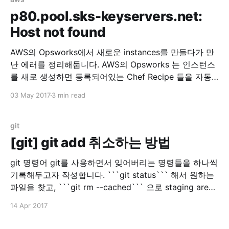
/resources/cloudwatch.rb
p80.pool.sks-keyservers.net:
=====================================
Host not found
=====================================
====== NoMethodError ------------- undefined
AWS의 Opsworks에서 새로운 instances를 만들다가 만
method `property' for
난 에러를 정리해둡니다. AWS의 Opsworks 는 인스턴스
#&lt;Class:0x007f511b6ee538&gt; Cookbook
를 새로 생성하면 등록되어있는 Chef Recipe 들을 자동
으로 실행해주는 툴입니다. 이번에 Instance 한개를 추가
03 May 2017
3 min read
로 생성하고, 그 Instance에 하나의 App 을 배포하려고
기존 Layer에서 추가로 Instance 를 생성하게 되었습니
다. 그런데 갑자기 에러가 발생해서 로그를 봤더니 이런
git
로그가 있었습니다. Mixlib::ShellOut:
[git] git add 취소하는 방법
git 명령어 git를 사용하면서 잊어버리는 명령들을 하나씩
기록해두고자 작성합니다. ```git status``` 해서 원하는
파일을 찾고, ```git rm --cached``` 으로 staging area
에 있는 파일을 지울 수 있습니다. 물론 실제 파일은 지워
14 Apr 2017
지지 않습니다.