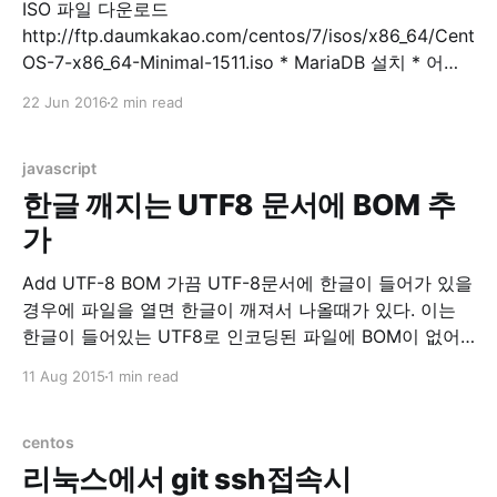
ISO 파일 다운로드
http://ftp.daumkakao.com/centos/7/isos/x86_64/Cent
OS-7-x86_64-Minimal-1511.iso * MariaDB 설치 * 어플
설치 $ sudo yum install -y mariadb mariadb-server *
22 Jun 2016
2 min read
MariaDB 실행 $ sudo systemctl start mariadb * DB 초
기 설정 $ sudo mysql_secure_installation
mysql_secure_installation prompts: Enter current
javascript
password for root (enter for none)
한글 깨지는 UTF8 문서에 BOM 추
가
Add UTF-8 BOM 가끔 UTF-8문서에 한글이 들어가 있을
경우에 파일을 열면 한글이 깨져서 나올때가 있다. 이는
한글이 들어있는 UTF8로 인코딩된 파일에 BOM이 없어
서 UTF8로 읽어야하는지를 몰라서 발생하는 현상이다.
11 Aug 2015
1 min read
BOM이라는 놈이 직접 넣어주기엔 매번 귀찮다. 그래서
이렇게 웹에서 자바스크립트로 BOM을 넣어주도록 했다.
텍스트 파일에 간단히 BOM을 넣어주고 싶을 경우 이용하
centos
자. Select
리눅스에서 git ssh접속시