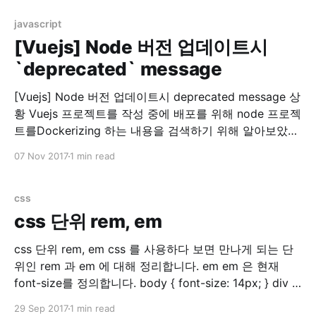
결 찾아보니 rspec 실행시 sidekiq에서 redis 접속을 시도
하는 문제였습니다. 참고: Testing · mperham/
javascript
[Vuejs] Node 버전 업데이트시
`deprecated` message
[Vuejs] Node 버전 업데이트시 deprecated message 상
황 Vuejs 프로젝트를 작성 중에 배포를 위해 node 프로젝
트를Dockerizing 하는 내용을 검색하기 위해 알아보았습
니다. 그러다가 Dockerhub for nodejs 를 들어가게 되었
07 Nov 2017
1 min read
더니…. 두둥!! 제가 쓰는 nodejs 버전이 없네요? (7.8.0)
그래서 이 참에 최신버전(당시 8.9.0)으로 nodejs를 올리
기로 결정했습니다. 맥용 nodejs
css
css 단위 rem, em
css 단위 rem, em css 를 사용하다 보면 만나게 되는 단
위인 rem 과 em 에 대해 정리합니다. em em 은 현재
font-size를 정의합니다. body { font-size: 14px; } div {
font-size: 1.5em; // 14px * 1.5 = 21px } 위와 같이 설정
29 Sep 2017
1 min read