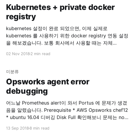
Kubernetes + private docker
registry
kubernetes 설정이 완료 되었으면, 이제 실제로
kubernetes 를 사용하기 위한 docker registry 연동 설정
을 해보겠습니다. 보통 회사에서 사용할 때는 자체
private docker registry 를 사용하고 있을 겁니다. 이
02 Nov 2018
2 min read
registry 를 kubectl 을 이용해서 연동해봅시다. Set up
Docker Registry Pull an Image from a Private Registry
- Kubernetes 위 글을 참고
미분류
Opsworks agent error
debugging
어느날 Prometheus alert이 와서 Portus 에 문제가 생겼
음을 알렸습니다. Prerequisite * AWS Opsworks chef12
* ubuntu 16.04 디버깅 Disk Full 확인해보니 문제는 no
space …. 이런 에러… $ df -h 로 보니 root가 disk full 입
13 Sep 2018
8 min read
니다. 확인해보니 portus의 nginx 로그가 2GB 씩 stdout,