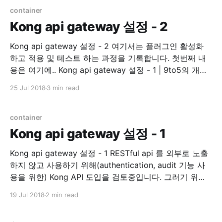
Golang library. 기존 코드 수정이 필요해서 README 를
container
읽기
Kong api gateway 설정 - 2
Kong api gateway 설정 - 2 여기서는 플러그인 활성화
하고 적용 및 테스트 하는 과정을 기록합니다. 첫번째 내
용은 여기에.. Kong api gateway 설정 - 1 | 9to5의 개발
하면서 겪은 경험 인증 auth key auth 이제 인증 플러그
25 Jul 2018
3 min read
인을 활성화 시켜보겠습니다. Plugins - Key
Authentication | Kong - Open-Source API
Management and Microservice Management
container
Kong api gateway 설정 - 1
Kong api gateway 설정 - 1 RESTful api 를 외부로 노출
하지 않고 사용하기 위해(authentication, audit 기능 사
용을 위한) Kong API 도입을 검토중입니다. 그러기 위해
직접 테스트 해보면서 내용을 여기에 정리하려 합니다. 관
19 Jul 2018
2 min read
련된 모든 설치는 Docker 를 사용 하는 것으로 진행합니
다. Prerequisite * kong 0.13.1 * dashboard v3.3.0