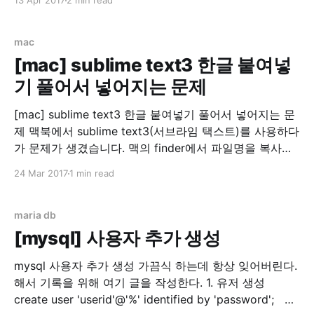
13 Apr 2017
2 min read
이나, Go언어를 잘 모르시는 분, Go언어에 관심이 가는
분, 또는 Go언어를 배워보고 싶은 분들께 유익한 글이 되
었으면 합니다. Let's
mac
[mac] sublime text3 한글 붙여넣
기 풀어서 넣어지는 문제
[mac] sublime text3 한글 붙여넣기 풀어서 넣어지는 문
제 맥북에서 sublime text3(서브라임 택스트)를 사용하다
가 문제가 생겼습니다. 맥의 finder에서 파일명을 복사하
다가 한글이 분해(?)되는 문제입니다. 스크린샷 이라는 글
24 Mar 2017
1 min read
자가 ㅅㅡㅋㅡㄹㅣㄴㅅㅑㅅ 으로 변하는 마법... 기본적으
로 지원하는 메모 앱에서는 정상 동작해서 좀 찾아봤더니
맥은 윈도우즈나 리눅스(linux)와는 별도의 UTF8 방식을
maria db
채용하고 있었습니다.
[mysql] 사용자 추가 생성
mysql 사용자 추가 생성 가끔식 하는데 항상 잊어버린다.
해서 기록을 위해 여기 글을 작성한다. 1. 유저 생성
create user 'userid'@'%' identified by 'password'; 2.