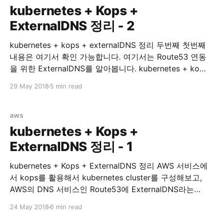
kubernetes + Kops +
ExternalDNS 정리 - 2
kubernetes + kops + externalDNS 정리 두번째 첫번째
내용은 여기서 확인 가능합니다. 여기서는 Route53 연동
을 위한 ExternalDNS를 알아봅니다. kubernetes + kops
with ExternalDNS 이제 service expose 가 필요한
29 May 2018
5 min read
Services 들을 위해 Route53 연동을 시작해봅시다.
Install ExternalDNS external-dns/aws.md at master ·
kubernetes-incubator/external-dns · GitHub 위 링크에
aws
가면 ExternalDNS on AWS 에 대한 설명이
kubernetes + Kops +
ExternalDNS 정리 - 1
kubernetes + Kops + ExternalDNS 정리 AWS 서비스에
서 kops를 활용해서 kubernetes cluster를 구성해보고,
AWS의 DNS 서비스인 Route53에 ExternalDNS라는
Plugin을 통해 연동해보겠습니다. 이 글은 kubernetes
24 May 2018
6 min read
study를 하며 알게된 부분을 정리하는데 목적이 있습니