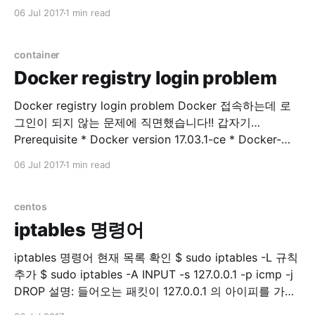
database list -# \l database create CREATE
06 Jul 2017
1 min read
DATABASE sentry WITH ENCODING='UTF8'
OWNER=postgres; database select -# \c
database_name 사용자 목록 표시 -# \du Role 생성 -#
container
CREATE
Docker registry login problem
Docker registry login problem Docker 접속하는데 로
그인이 되지 않는 문제에 직면했습니다!! 갑자기…
Prerequisite * Docker version 17.03.1-ce * Docker-
machine version 0.10.0 * Docker Server Version 17.06
06 Jul 2017
1 min read
private registry에 접속을 시도합니다. $ docker login
example.com Error response from daemon: Get
http://docker.example.com/v2/: dial tcp 176.32.
centos
iptables 명령어
iptables 명령어 현재 목록 확인 $ sudo iptables -L 규칙
추가 $ sudo iptables -A INPUT -s 127.0.0.1 -p icmp -j
DROP 설명: 들어오는 패킷이 127.0.0.1 의 아이피를 가지
고 있고 protocol 이 icmp 면 버려라. 번호 확인 $ sudo