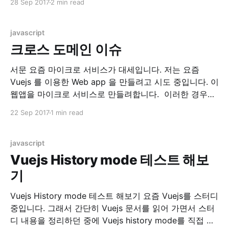
28 Sep 2017
2 min read
GitHub - vuejs/awesome-vue: A curated list of
awesome things related to Vue.js) 이 곳에서
javascript
크로스 도메인 이슈
서문 요즘 마이크로 서비스가 대세입니다. 저는 요즘
Vuejs 를 이용한 Web app 을 만들려고 시도 중입니다. 이
웹앱을 마이크로 서비스로 만들려합니다. 이러한 경우에
만나는 문제가 바로 크로스 도메인 문제, CORS(Cross
22 Sep 2017
1 min read
Origin Resource Sharing) 이슈입니다. 환경 현재 시스템
은 localhost:8080 에 떠있는 RESTful API Server 에.
localhost:8082에 떠있는 Web
javascript
Vuejs History mode 테스트 해보
기
Vuejs History mode 테스트 해보기 요즘 Vuejs를 스터디
중입니다. 그래서 간단히 Vuejs 문서를 읽어 가면서 스터
디 내용을 정리하던 중에 Vuejs history mode를 직접 테