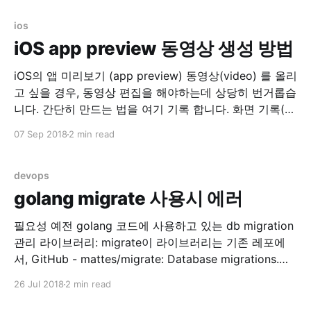
stderr 두개…. 로그 지우고 nginx 재시작으로 임시 해결..
AWS opsworks
ios
iOS app preview 동영상 생성 방법
iOS의 앱 미리보기 (app preview) 동영상(video) 를 올리
고 싶을 경우, 동영상 편집을 해야하는데 상당히 번거롭습
니다. 간단히 만드는 법을 여기 기록 합니다. 화면 기록(실
제 디바이스) 실제 디바이스에서 화면기록을 이용합니다.
07 Sep 2018
2 min read
설정 > 제어 센터 > 제어 항목 사용자화 위의 메뉴로 들어
가서 화면 기록 을 위로 올려서 손전등, 카메라 등이 있는
devops
golang migrate 사용시 에러
필요성 예전 golang 코드에 사용하고 있는 db migration
관리 라이브러리: migrate이 라이브러리는 기존 레포에
서, GitHub - mattes/migrate: Database migrations.
CLI and Golang library. -> 아래 레포로 리포지토리가 변
26 Jul 2018
2 min read
경되어 관리 중에 있었습니다. GitHub - golang-
migrate/migrate: Database migrations. CLI and