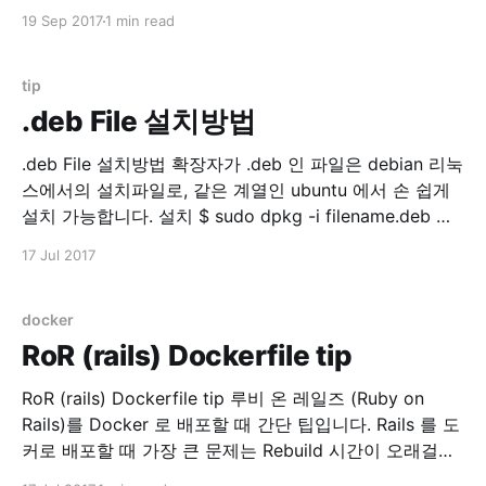
스트 해보고 싶어졌습니다. 읽어보다보니 history mode
19 Sep 2017
1 min read
는 필수라고 생각 되었거든요. HTML5 History 모드 ·
vue-router 위 문서 참조. Vuejs history mode를 테스트
해보기 위해서는 서버 설정이 필요한데, 간단한 기본
tip
.deb File 설치방법
.deb File 설치방법 확장자가 .deb 인 파일은 debian 리눅
스에서의 설치파일로, 같은 계열인 ubuntu 에서 손 쉽게
설치 가능합니다. 설치 $ sudo dpkg -i filename.deb 제
거 $ sudo dpkg -r PACKAGE_NAME 보통은 apt-get 을
17 Jul 2017
이용하지만 .deb 파일을 직접 설치할 경우 유용한 명령입
니다.
docker
RoR (rails) Dockerfile tip
RoR (rails) Dockerfile tip 루비 온 레일즈 (Ruby on
Rails)를 Docker 로 배포할 때 간단 팁입니다. Rails 를 도
커로 배포할 때 가장 큰 문제는 Rebuild 시간이 오래걸린
다는 것입니다. 원인은 바로 bundler !! $ bundle install