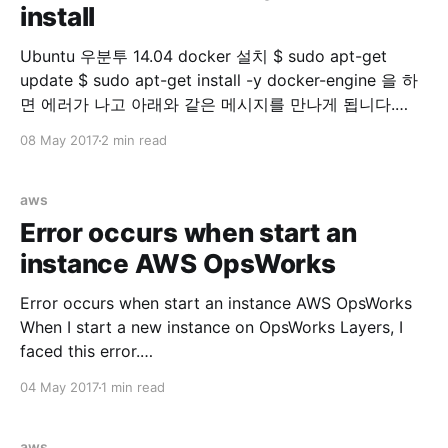
install
Ubuntu 우분투 14.04 docker 설치 $ sudo apt-get
update $ sudo apt-get install -y docker-engine 을 하
면 에러가 나고 아래와 같은 메시지를 만나게 됩니다.
Reading package lists... Done Building dependency
08 May 2017
2 min read
tree Reading state information... Done docker-engine
is already the newest version. You might want to run
'apt-get -f install'
aws
Error occurs when start an
instance AWS OpsWorks
Error occurs when start an instance AWS OpsWorks
When I start a new instance on OpsWorks Layers, I
faced this error.
=====================================
04 May 2017
1 min read
=====================================
====== Recipe Compile Error in
/var/lib/aws/opsworks/cache.stage2/cookbooks/aws
aws