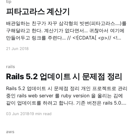
tip
피타고라스 계산기
배관일하는 친구가 자꾸 삼각형의 빗변(피타고라스....)를
구해달라고 한다. 계산기가 없다면서... 귀찮아서 여기에
만들어두고 링크를 주련다... // <![CDATA[ <p>// <!
[CDATA[ function calPythagorean() { var a =
21 Jun 2018
parseInt($('input[name=tri_a]').val()); var b =
parseInt($('input[name=tri_b]').val());
$('input[name=result]'
rails
Rails 5.2 업데이트 시 문제점 정리
Rails 5.2 업데이트 시 문제점 정리 개인 프로젝트로 관리
중인 rails web server 를 ruby version 을 올리는 김에
같이 업데이트를 하려고 합니다. 기존 버전은 rails 5.0.3
이었고, 이번에 rails 5.2.0 으로 올리고 만난 에러들을 기
03 Jun 2018
19 min read
록하려고 글을 씁니다. Update 먼저 Gemfile.lock 을 지
우고 과감하게 update
aws