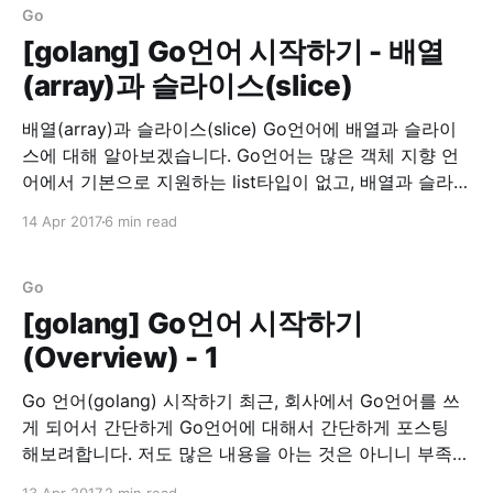
Go
[golang] Go언어 시작하기 - 배열
(array)과 슬라이스(slice)
배열(array)과 슬라이스(slice) Go언어에 배열과 슬라이
스에 대해 알아보겠습니다. Go언어는 많은 객체 지향 언
어에서 기본으로 지원하는 list타입이 없고, 배열과 슬라이
스가 존재합니다. 배열을 선언하는 법은 먼저 배열의 길이
14 Apr 2017
6 min read
를 선언하고, 타입(type) 뒤에 초기화 할 값을 넣어줍니
다. 배열 선언 array := [5]int{1,2,3,4,5} array :=
[...]int{1,2,
Go
[golang] Go언어 시작하기
(Overview) - 1
Go 언어(golang) 시작하기 최근, 회사에서 Go언어를 쓰
게 되어서 간단하게 Go언어에 대해서 간단하게 포스팅
해보려합니다. 저도 많은 내용을 아는 것은 아니니 부족한
부분이 많을 것입니다. 이 글은 정리차원에서 적어두는 것