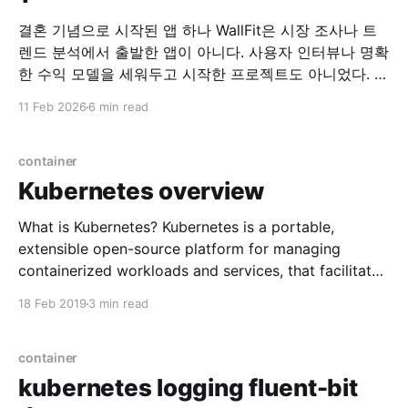
결혼 기념으로 시작된 앱 하나 WallFit은 시장 조사나 트
렌드 분석에서 출발한 앱이 아니다. 사용자 인터뷰나 명확
한 수익 모델을 세워두고 시작한 프로젝트도 아니었다. 시
작은 아주 개인적인 이유였다. “이런 앱이 하나 있으면 좋
11 Feb 2026
6 min read
겠어.” 그 말을 한 사람은, 지금의 아내였다. 필요하다는
말 하나로 시작된 개발 당시 아내는 여러 장의 사진을 한
화면에 배치해
container
Kubernetes overview
What is Kubernetes? Kubernetes is a portable,
extensible open-source platform for managing
containerized workloads and services, that facilitates
both declarative configuration and automation.
18 Feb 2019
3 min read
Popular container orchestration system Why
Kubernetes? * Automatic binpacking (Managing
container) * Horizontal scaling * Automated rollouts
container
and rollbacks * Self-healing * Service discovery and
kubernetes logging fluent-bit
load balancing * Secret and configuration