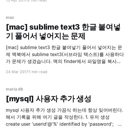
13 Apr 2017
2 min read
이나, Go언어를 잘 모르시는 분, Go언어에 관심이 가는
분, 또는 Go언어를 배워보고 싶은 분들께 유익한 글이 되
었으면 합니다. Let's
mac
[mac] sublime text3 한글 붙여넣
기 풀어서 넣어지는 문제
[mac] sublime text3 한글 붙여넣기 풀어서 넣어지는 문
제 맥북에서 sublime text3(서브라임 택스트)를 사용하다
가 문제가 생겼습니다. 맥의 finder에서 파일명을 복사하
다가 한글이 분해(?)되는 문제입니다. 스크린샷 이라는 글
24 Mar 2017
1 min read
자가 ㅅㅡㅋㅡㄹㅣㄴㅅㅑㅅ 으로 변하는 마법... 기본적으
로 지원하는 메모 앱에서는 정상 동작해서 좀 찾아봤더니
맥은 윈도우즈나 리눅스(linux)와는 별도의 UTF8 방식을
maria db
채용하고 있었습니다.
[mysql] 사용자 추가 생성
mysql 사용자 추가 생성 가끔식 하는데 항상 잊어버린다.
해서 기록을 위해 여기 글을 작성한다. 1. 유저 생성
create user 'userid'@'%' identified by 'password'; 2.