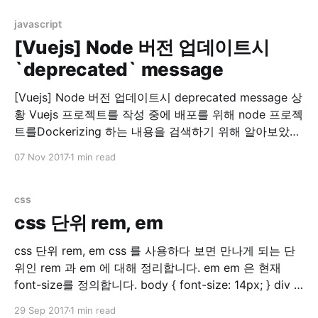
결 찾아보니 rspec 실행시 sidekiq에서 redis 접속을 시도
하는 문제였습니다. 참고: Testing · mperham/
javascript
[Vuejs] Node 버전 업데이트시
`deprecated` message
[Vuejs] Node 버전 업데이트시 deprecated message 상
황 Vuejs 프로젝트를 작성 중에 배포를 위해 node 프로젝
트를Dockerizing 하는 내용을 검색하기 위해 알아보았습
니다. 그러다가 Dockerhub for nodejs 를 들어가게 되었
07 Nov 2017
1 min read
더니…. 두둥!! 제가 쓰는 nodejs 버전이 없네요? (7.8.0)
그래서 이 참에 최신버전(당시 8.9.0)으로 nodejs를 올리
기로 결정했습니다. 맥용 nodejs
css
css 단위 rem, em
css 단위 rem, em css 를 사용하다 보면 만나게 되는 단
위인 rem 과 em 에 대해 정리합니다. em em 은 현재
font-size를 정의합니다. body { font-size: 14px; } div {
font-size: 1.5em; // 14px * 1.5 = 21px } 위와 같이 설정
29 Sep 2017
1 min read