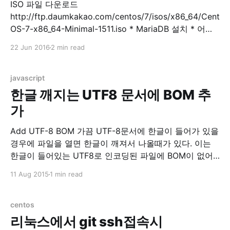
ISO 파일 다운로드
http://ftp.daumkakao.com/centos/7/isos/x86_64/Cent
OS-7-x86_64-Minimal-1511.iso * MariaDB 설치 * 어플
설치 $ sudo yum install -y mariadb mariadb-server *
22 Jun 2016
2 min read
MariaDB 실행 $ sudo systemctl start mariadb * DB 초
기 설정 $ sudo mysql_secure_installation
mysql_secure_installation prompts: Enter current
javascript
password for root (enter for none)
한글 깨지는 UTF8 문서에 BOM 추
가
Add UTF-8 BOM 가끔 UTF-8문서에 한글이 들어가 있을
경우에 파일을 열면 한글이 깨져서 나올때가 있다. 이는
한글이 들어있는 UTF8로 인코딩된 파일에 BOM이 없어
서 UTF8로 읽어야하는지를 몰라서 발생하는 현상이다.
11 Aug 2015
1 min read
BOM이라는 놈이 직접 넣어주기엔 매번 귀찮다. 그래서
이렇게 웹에서 자바스크립트로 BOM을 넣어주도록 했다.
텍스트 파일에 간단히 BOM을 넣어주고 싶을 경우 이용하
centos
자. Select
리눅스에서 git ssh접속시