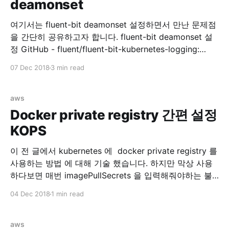
deamonset
management Ref:
여기서는 fluent-bit deamonset 설정하면서 만난 문제점
을 간단히 공유하고자 합니다. fluent-bit deamonset 설
정 GitHub - fluent/fluent-bit-kubernetes-logging:
Fluent Bit Kubernetes Daemonset 위 리포지토리를 참
07 Dec 2018
3 min read
고해서 fluentbit 을 설치합니다. rbac 설정 먼저 RBAC
for fluentbit 을 설정합니다.0 kubectl create -f
https://raw.githubusercontent.com/fluent/fluent-bit-
aws
kubernetes-logging/master/fluent-bit-service-
Docker private registry 간편 설정
account.yaml $ kubectl create -f
KOPS
이 전 글에서 kubernetes 에 docker private registry 를
사용하는 방법 에 대해 기술 했습니다. 하지만 막상 사용
하다보면 매번 imagePullSecrets 을 입력해줘야하는 불
편함이 있습니다. 해서 각 노드마다 docker.json 을 배포
04 Dec 2018
1 min read
해주면 되지 않을까 싶어서 찾아보다보니 kops 에서 자체
적으로 지원합니다. kops/security.md at master ·
kubernetes/kops · GitHub 위 링크를 가면
aws