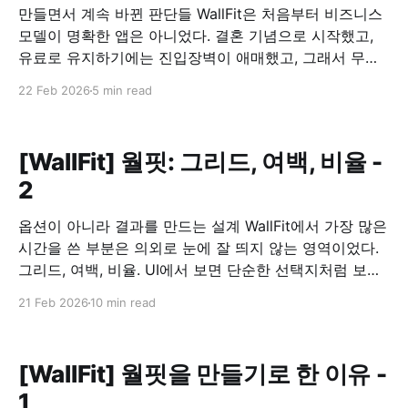
만들면서 계속 바뀐 판단들 WallFit은 처음부터 비즈니스
모델이 명확한 앱은 아니었다. 결혼 기념으로 시작했고,
유료로 유지하기에는 진입장벽이 애매했고, 그래서 무료
로 공개하기로 했다. 문제는 그 다음이었다. 무료로 풀면,
22 Feb 2026
5 min read
이 앱은 어떻게 유지할 것인가. 광고를 붙이되, 흐름을 깨
지 않기 광고를 넣는 건 선택이 아니라 전제였다. 다만 기
준은 분명했다. 사용 흐름을 끊는 위치에는
[WallFit] 월핏: 그리드, 여백, 비율 -
2
옵션이 아니라 결과를 만드는 설계 WallFit에서 가장 많은
시간을 쓴 부분은 의외로 눈에 잘 띄지 않는 영역이었다.
그리드, 여백, 비율. UI에서 보면 단순한 선택지처럼 보이
지만, 이 앱에서는 이 세 가지가 사실상 전부였다. 그리드
21 Feb 2026
10 min read
는 “배치 옵션”이 아니라 구조였다 WallFit에서 제공하는
1×2, 2×2, 2+1 같은 그리드는 장식적인 기능이
[WallFit] 월핏을 만들기로 한 이유 -
1