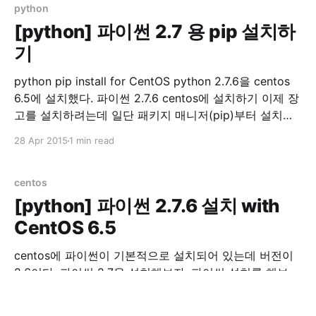
/var/lib/mysql /var/lib/
python
[python] 파이썬 2.7 용 pip 설치하
기
python pip install for CentOS python 2.7.6을 centos
6.5에 설치했다. 파이썬 2.7.6 centos에 설치하기 이제 장
고를 설치하려는데 일단 패키지 매니저(pip)부터 설치를
해보자 파이썬 패키지 매니저를 설치하기 앞서 sudo 했을
28 Apr 2015
1 min read
때 PATH를 확인하자. sudo env |grep PATH
/usr/local/bin이 없으면 아래 내용을 /etc/
centos
[python] 파이썬 2.7.6 설치 with
CentOS 6.5
centos에 파이썬이 기본적으로 설치되어 있는데 버전이
2.6이다. 파이썬 2.7을 설치해보자. 파이썬 설치를 해보
자. python 2.7.6 install with CentOS 6.5 먼저 필요 라이
브러리 설치 yum groupinstall "Development tools"
27 Apr 2015
1 min read