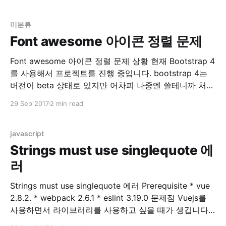
을 한다면 body안의 폰트는 모두 14px 정의 될 것입니
다. 그런데 만약 div 안의 font-size
미분류
Font awesome 아이콘 정렬 문제
Font awesome 아이콘 정렬 문제 상황 현재 Bootstrap 4
를 사용해서 프로젝트를 진행 중입니다. bootstrap 4는
버전이 beta 상태로 있지만 어차피 나중엔 쓸테니까 처음
으로 시작하는 프로젝트는 모두 bootstrap 4 로 작성 중
29 Sep 2017
2 min read
입니다. Bootstrap 4 에는 기존에 있던 Glyphicons 가 사
라졌습니다. 링크 참조 Migrating to v4 · Bootstrap 그래
서 기존 Glyphicons
javascript
Strings must use singlequote 에
러
Strings must use singlequote 에러 Prerequisite * vue
2.8.2. * webpack 2.6.1 * eslint 3.19.0 문제점 Vuejs를
사용하면서 라이브러리를 사용하고 싶을 때가 생깁니다.
제 경우는 table 관련 라이브러리를 원해서 찾아보던 중,