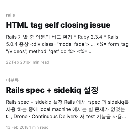
간단히 web에 확인해보고자 설치한 Portainer | Simple
management UI for Docker 인스턴스가 Memory swap
용량을 절반 이상을 사용했다고 합니다. Instance
rails
HTML tag self closing issue
Rails 개발 중 의문의 버그 환경 * Ruby 2.3.4 * Rails
5.0.4 증상 <div class="modal fade"> ... <%= form_tag
"/videos", method: 'get' do %> <%=
select_tag(:environment_id,
22 Feb 2018
1 min read
options_for_select(['dev','prod']), class:
미분류
Rails spec + sidekiq 설정
Rails spec + sidekiq 설정 Rails 에서 rspec 과 sidekiq를
사용 하는 중에 local machine 에서는 별 문제가 없었는
데, Drone · Continuous Deliver에서 test 기능을 사용하
는 중에 문제가 생겼습니다. 문제점 drone 에서 rspec 실
13 Feb 2018
1 min read
행시 error 발생 `localhost:6379` connection error 해