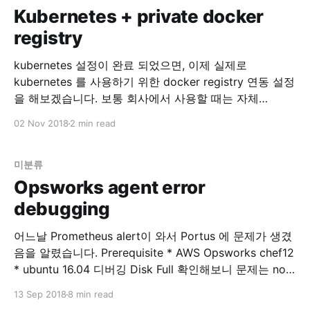
Kubernetes + private docker
registry
kubernetes 설정이 완료 되었으면, 이제 실제로
kubernetes 를 사용하기 위한 docker registry 연동 설정
을 해보겠습니다. 보통 회사에서 사용할 때는 자체
private docker registry 를 사용하고 있을 겁니다. 이
02 Nov 2018
2 min read
registry 를 kubectl 을 이용해서 연동해봅시다. Set up
Docker Registry Pull an Image from a Private Registry
- Kubernetes 위 글을 참고
미분류
Opsworks agent error
debugging
어느날 Prometheus alert이 와서 Portus 에 문제가 생겼
음을 알렸습니다. Prerequisite * AWS Opsworks chef12
* ubuntu 16.04 디버깅 Disk Full 확인해보니 문제는 no
space …. 이런 에러… $ df -h 로 보니 root가 disk full 입
13 Sep 2018
8 min read
니다. 확인해보니 portus의 nginx 로그가 2GB 씩 stdout,