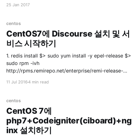
유저에게 모든 권한 주기 grant all privileges on *.* to
25 Jan 2017
'userid'@'%'; 3. 유저에게 특정 DB 권한 주기
centos
CentOS7에 Discourse 설치 및 서
비스 시작하기
1. redis install $> sudo yum install -y epel-release $>
sudo rpm -ivh
http://rpms.remirepo.net/enterprise/remi-release-
7.rpm $> sudo yum --enablerepo=remi update remi-
11 Jul 2016
4 min read
release$> sudo systemctl start redis.service $> sudo
systemctl enable redis.service $> sudo systemctl
status redis.servicestatus 실행 후 ● redis.service -
centos
CentOS 7에
php7+Codeigniter(ciboard)+ng
inx 설치하기