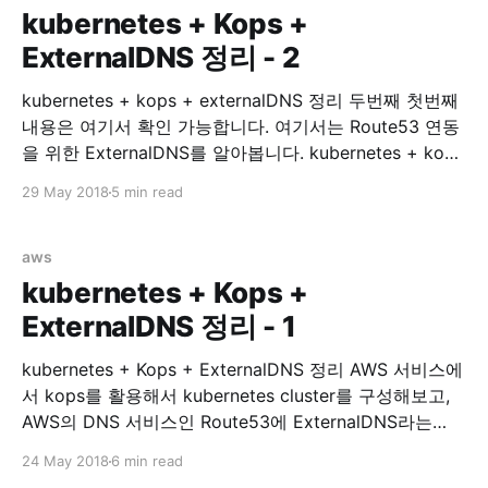
kubernetes + Kops +
ExternalDNS 정리 - 2
kubernetes + kops + externalDNS 정리 두번째 첫번째
내용은 여기서 확인 가능합니다. 여기서는 Route53 연동
을 위한 ExternalDNS를 알아봅니다. kubernetes + kops
with ExternalDNS 이제 service expose 가 필요한
29 May 2018
5 min read
Services 들을 위해 Route53 연동을 시작해봅시다.
Install ExternalDNS external-dns/aws.md at master ·
kubernetes-incubator/external-dns · GitHub 위 링크에
aws
가면 ExternalDNS on AWS 에 대한 설명이
kubernetes + Kops +
ExternalDNS 정리 - 1
kubernetes + Kops + ExternalDNS 정리 AWS 서비스에
서 kops를 활용해서 kubernetes cluster를 구성해보고,
AWS의 DNS 서비스인 Route53에 ExternalDNS라는
Plugin을 통해 연동해보겠습니다. 이 글은 kubernetes
24 May 2018
6 min read
study를 하며 알게된 부분을 정리하는데 목적이 있습니