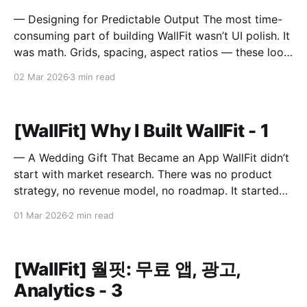
— Designing for Predictable Output The most time-
consuming part of building WallFit wasn’t UI polish. It
was math. Grids, spacing, aspect ratios — these look
like minor configuration options. In reality, they
02 Mar 2026
3 min read
define the entire outcome. A Grid Is Not Just Rows
and Columns A grid in WallFit isn’t just
[WallFit] Why I Built WallFit - 1
— A Wedding Gift That Became an App WallFit didn’t
start with market research. There was no product
strategy, no revenue model, no roadmap. It started
with a sentence. “I wish there was an app that could
01 Mar 2026
2 min read
do this.” The person who said that is now my wife. It
Started
[WallFit] 월핏: 무료 앱, 광고,
Analytics - 3