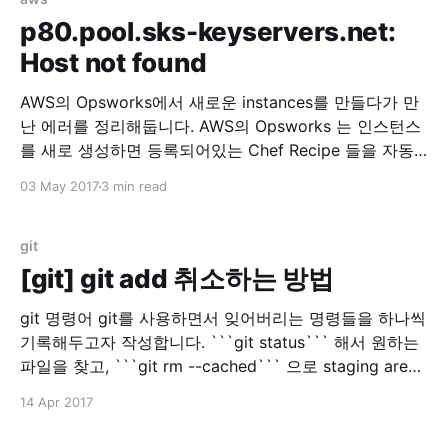
/resources/cloudwatch.rb
p80.pool.sks-keyservers.net:
=====================================
Host not found
=====================================
====== NoMethodError ------------- undefined
AWS의 Opsworks에서 새로운 instances를 만들다가 만
method `property' for
난 에러를 정리해둡니다. AWS의 Opsworks 는 인스턴스
#&lt;Class:0x007f511b6ee538&gt; Cookbook
를 새로 생성하면 등록되어있는 Chef Recipe 들을 자동
으로 실행해주는 툴입니다. 이번에 Instance 한개를 추가
03 May 2017
3 min read
로 생성하고, 그 Instance에 하나의 App 을 배포하려고
기존 Layer에서 추가로 Instance 를 생성하게 되었습니
다. 그런데 갑자기 에러가 발생해서 로그를 봤더니 이런
git
로그가 있었습니다. Mixlib::ShellOut:
[git] git add 취소하는 방법
git 명령어 git를 사용하면서 잊어버리는 명령들을 하나씩
기록해두고자 작성합니다. ```git status``` 해서 원하는
파일을 찾고, ```git rm --cached``` 으로 staging area
에 있는 파일을 지울 수 있습니다. 물론 실제 파일은 지워
14 Apr 2017
지지 않습니다.