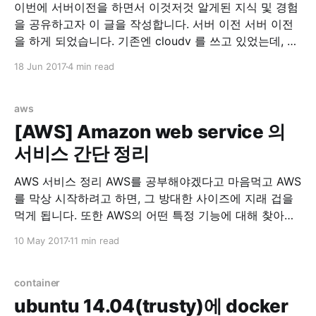
이번에 서버이전을 하면서 이것저것 알게된 지식 및 경험
을 공유하고자 이 글을 작성합니다. 서버 이전 서버 이전
을 하게 되었습니다. 기존엔 cloudv 를 쓰고 있었는데, 같
은 회사에서 나온 iwinv 가 한국형 AWS가 되겠다고 하고
18 Jun 2017
4 min read
과감하게 출사표를 던저서 가격을 보던 중, iwinv 가 압도
적으로 좋다고 판단해서 서버이전을 마음먹었습니다. 기
존 cloudv 사양 1core, 3G
aws
[AWS] Amazon web service 의
서비스 간단 정리
AWS 서비스 정리 AWS를 공부해야겠다고 마음먹고 AWS
를 막상 시작하려고 하면, 그 방대한 사이즈에 지래 겁을
먹게 됩니다. 또한 AWS의 어떤 특정 기능에 대해 찾아보
려고 하면 또다른 AWS서비스들이 연계되어서 다시 리서
10 May 2017
11 min read
치를 해야하는 번거로움에 빠지게 됩니다. 이에 저의 고생
을 경험삼아 다른분들의 고생을 미리 방지하고자 사람들
을 위해 AWS 서비스를 간단하게 정리했습니다.
container
EC2(Amazon
ubuntu 14.04(trusty)에 docker