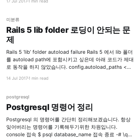
17 Jul 2017
1 min read
이놈이 오래걸립니다. 하여 예전에 이 Article 을 보고 적
용해서 쓰던 중 보다 괜찮은 방법이 있어서 기록합니다.
미분류
Rails 5 lib folder 로딩이 안되는 문
제
Rails 5 ‘lib’ folder autoload failure Rails 5 에서 lib 폴더
를 autoload path에 포함시키고 싶은데 아래 코드가 제대
로 동작을 하지 않았습니다. config.autoload_paths <<
Rails.root.join('lib') 첫 번째 방법 찾아보니 스택오버플로
14 Jul 2017
1 min read
우에 아래와 같은 정보가 있습니다. autoload - Rails 5:
Load lib files in production
postgresql
Postgresql 명령어 정리
Postgresql 의 명령어를 간단히 정리해보겠습니다. 항상
잊어버리는 명령어를 기록해두기위한 차원입니다.
console 접속 $ psql database_name 접속 종료 -# \q