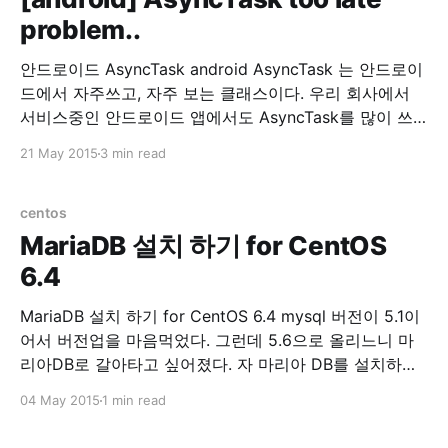
problem..
안드로이드 AsyncTask android AsyncTask 는 안드로이
드에서 자주쓰고, 자주 보는 클래스이다. 우리 회사에서
서비스중인 안드로이드 앱에서도 AsyncTask를 많이 쓰
고 있다. 그런데, 회사에서 서비스 중인 안드로이드가 너
21 May 2015
3 min read
무 느려서 원인을 찾기위해 이것저것 로그를 찍어본 결과.
AsyncTask를 실행하고, doInBackground() 호출이 너무
느렸다. 무려 3초에서 4초정도 딜레이가 되고 있었다. 원
centos
인을 열심히 찾아봤는데 허니콤 이전 버전에선
MariaDB 설치 하기 for CentOS
6.4
MariaDB 설치 하기 for CentOS 6.4 mysql 버전이 5.1이
어서 버전업을 마음먹었다. 그런데 5.6으로 올리느니 마
리아DB로 갈아타고 싶어졌다. 자 마리아 DB를 설치하자.
1. 기존 mysql을 제거한다. yum remove mysql mysql-
04 May 2015
1 min read
server 2. 기존 mysql 디렉토리를 제거한다. 여기서는 백
업을 해뒀다. 워드프레스 db를 살릴려고~ cp -rf