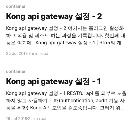
Golang library. 기존 코드 수정이 필요해서 README 를
container
읽기
Kong api gateway 설정 - 2
Kong api gateway 설정 - 2 여기서는 플러그인 활성화
하고 적용 및 테스트 하는 과정을 기록합니다. 첫번째 내
용은 여기에.. Kong api gateway 설정 - 1 | 9to5의 개발
하면서 겪은 경험 인증 auth key auth 이제 인증 플러그
25 Jul 2018
3 min read
인을 활성화 시켜보겠습니다. Plugins - Key
Authentication | Kong - Open-Source API
Management and Microservice Management
container
Kong api gateway 설정 - 1
Kong api gateway 설정 - 1 RESTful api 를 외부로 노출
하지 않고 사용하기 위해(authentication, audit 기능 사
용을 위한) Kong API 도입을 검토중입니다. 그러기 위해
직접 테스트 해보면서 내용을 여기에 정리하려 합니다. 관
19 Jul 2018
2 min read
련된 모든 설치는 Docker 를 사용 하는 것으로 진행합니
다. Prerequisite * kong 0.13.1 * dashboard v3.3.0