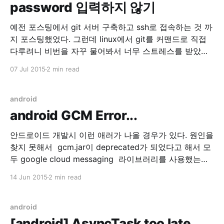
password 입력하지 않기
예전 포스팅에서 git 서버 구축하고 ssh로 접속하는 것 까
지 포스팅했었다. 그런데 linux에서 git를 커맨드로 직접
다루려니 비번을 자꾸 물어봐서 너무 스트레스를 받았다.
그래서 ssh를 패스워드 대신 공개키 기반 인증으로 사용
07 Jul 2015
2 min read
하기로 했다. 1. 클라이언트 설정(리눅스) $ ssh-keygen -
t rsa -b 4096 -C "weep@weeppp.com" 본인의 이메일
을 입력하고 위
android
android GCM Error...
안드로이드 개발시 이런 애러가 나올 경우가 있다. 원인을
찾지 못해서 gcm.jar이 deprecated가 되었다고 해서 모
두 google cloud messaging 라이브러리를 사용했는데
해당 에러가 동일하게 발생했다. 06-12 14:44:43.553:
14 Jun 2015
2 min read
E/BroadcastReceiver(27011):
java.lang.RuntimeException: BroadcastReceiver trying
to return result during a non-ordered broadcast 06-
android
12 14:44:43.553:
[android] AsyncTask too late