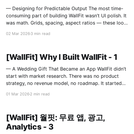
— Designing for Predictable Output The most time-
consuming part of building WallFit wasn’t UI polish. It
was math. Grids, spacing, aspect ratios — these look
like minor configuration options. In reality, they
02 Mar 2026
3 min read
define the entire outcome. A Grid Is Not Just Rows
and Columns A grid in WallFit isn’t just
[WallFit] Why I Built WallFit - 1
— A Wedding Gift That Became an App WallFit didn’t
start with market research. There was no product
strategy, no revenue model, no roadmap. It started
with a sentence. “I wish there was an app that could
01 Mar 2026
2 min read
do this.” The person who said that is now my wife. It
Started
[WallFit] 월핏: 무료 앱, 광고,
Analytics - 3