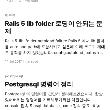
17 Jul 2017
1 min read
이놈이 오래걸립니다. 하여 예전에 이 Article 을 보고 적
용해서 쓰던 중 보다 괜찮은 방법이 있어서 기록합니다.
미분류
Rails 5 lib folder 로딩이 안되는 문
제
Rails 5 ‘lib’ folder autoload failure Rails 5 에서 lib 폴더
를 autoload path에 포함시키고 싶은데 아래 코드가 제대
로 동작을 하지 않았습니다. config.autoload_paths <<
Rails.root.join('lib') 첫 번째 방법 찾아보니 스택오버플로
14 Jul 2017
1 min read
우에 아래와 같은 정보가 있습니다. autoload - Rails 5:
Load lib files in production
postgresql
Postgresql 명령어 정리
Postgresql 의 명령어를 간단히 정리해보겠습니다. 항상
잊어버리는 명령어를 기록해두기위한 차원입니다.
console 접속 $ psql database_name 접속 종료 -# \q