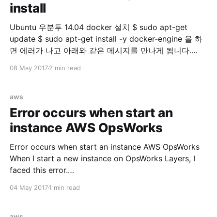
install
Ubuntu 우분투 14.04 docker 설치 $ sudo apt-get
update $ sudo apt-get install -y docker-engine 을 하
면 에러가 나고 아래와 같은 메시지를 만나게 됩니다.
Reading package lists... Done Building dependency
08 May 2017
2 min read
tree Reading state information... Done docker-engine
is already the newest version. You might want to run
'apt-get -f install'
aws
Error occurs when start an
instance AWS OpsWorks
Error occurs when start an instance AWS OpsWorks
When I start a new instance on OpsWorks Layers, I
faced this error.
=====================================
04 May 2017
1 min read
=====================================
====== Recipe Compile Error in
/var/lib/aws/opsworks/cache.stage2/cookbooks/aws
aws