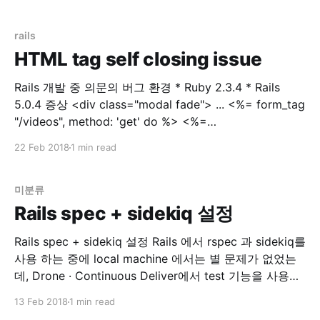
간단히 web에 확인해보고자 설치한 Portainer | Simple
management UI for Docker 인스턴스가 Memory swap
용량을 절반 이상을 사용했다고 합니다. Instance
rails
HTML tag self closing issue
Rails 개발 중 의문의 버그 환경 * Ruby 2.3.4 * Rails
5.0.4 증상 <div class="modal fade"> ... <%= form_tag
"/videos", method: 'get' do %> <%=
select_tag(:environment_id,
22 Feb 2018
1 min read
options_for_select(['dev','prod']), class:
미분류
Rails spec + sidekiq 설정
Rails spec + sidekiq 설정 Rails 에서 rspec 과 sidekiq를
사용 하는 중에 local machine 에서는 별 문제가 없었는
데, Drone · Continuous Deliver에서 test 기능을 사용하
는 중에 문제가 생겼습니다. 문제점 drone 에서 rspec 실
13 Feb 2018
1 min read
행시 error 발생 `localhost:6379` connection error 해