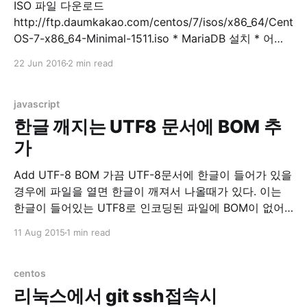
ISO 파일 다운로드
http://ftp.daumkakao.com/centos/7/isos/x86_64/Cent
OS-7-x86_64-Minimal-1511.iso * MariaDB 설치 * 어플
설치 $ sudo yum install -y mariadb mariadb-server *
22 Jun 2016
2 min read
MariaDB 실행 $ sudo systemctl start mariadb * DB 초
기 설정 $ sudo mysql_secure_installation
mysql_secure_installation prompts: Enter current
javascript
password for root (enter for none)
한글 깨지는 UTF8 문서에 BOM 추
가
Add UTF-8 BOM 가끔 UTF-8문서에 한글이 들어가 있을
경우에 파일을 열면 한글이 깨져서 나올때가 있다. 이는
한글이 들어있는 UTF8로 인코딩된 파일에 BOM이 없어
서 UTF8로 읽어야하는지를 몰라서 발생하는 현상이다.
11 Aug 2015
1 min read
BOM이라는 놈이 직접 넣어주기엔 매번 귀찮다. 그래서
이렇게 웹에서 자바스크립트로 BOM을 넣어주도록 했다.
텍스트 파일에 간단히 BOM을 넣어주고 싶을 경우 이용하
centos
자. Select
리눅스에서 git ssh접속시