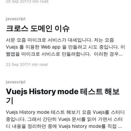
28 Sep 2017
2 min read
GitHub - vuejs/awesome-vue: A curated list of
awesome things related to Vue.js) 이 곳에서
javascript
크로스 도메인 이슈
서문 요즘 마이크로 서비스가 대세입니다. 저는 요즘
Vuejs 를 이용한 Web app 을 만들려고 시도 중입니다. 이
웹앱을 마이크로 서비스로 만들려합니다. 이러한 경우에
만나는 문제가 바로 크로스 도메인 문제, CORS(Cross
22 Sep 2017
1 min read
Origin Resource Sharing) 이슈입니다. 환경 현재 시스템
은 localhost:8080 에 떠있는 RESTful API Server 에.
localhost:8082에 떠있는 Web
javascript
Vuejs History mode 테스트 해보
기
Vuejs History mode 테스트 해보기 요즘 Vuejs를 스터디
중입니다. 그래서 간단히 Vuejs 문서를 읽어 가면서 스터
디 내용을 정리하던 중에 Vuejs history mode를 직접 테