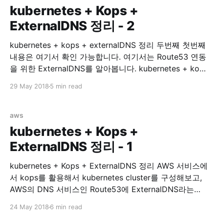
kubernetes + Kops +
ExternalDNS 정리 - 2
kubernetes + kops + externalDNS 정리 두번째 첫번째
내용은 여기서 확인 가능합니다. 여기서는 Route53 연동
을 위한 ExternalDNS를 알아봅니다. kubernetes + kops
with ExternalDNS 이제 service expose 가 필요한
29 May 2018
5 min read
Services 들을 위해 Route53 연동을 시작해봅시다.
Install ExternalDNS external-dns/aws.md at master ·
kubernetes-incubator/external-dns · GitHub 위 링크에
aws
가면 ExternalDNS on AWS 에 대한 설명이
kubernetes + Kops +
ExternalDNS 정리 - 1
kubernetes + Kops + ExternalDNS 정리 AWS 서비스에
서 kops를 활용해서 kubernetes cluster를 구성해보고,
AWS의 DNS 서비스인 Route53에 ExternalDNS라는
Plugin을 통해 연동해보겠습니다. 이 글은 kubernetes
24 May 2018
6 min read
study를 하며 알게된 부분을 정리하는데 목적이 있습니