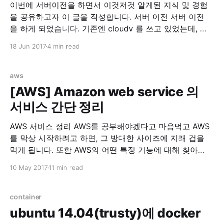
이번에 서버이전을 하면서 이것저것 알게된 지식 및 경험
을 공유하고자 이 글을 작성합니다. 서버 이전 서버 이전
을 하게 되었습니다. 기존엔 cloudv 를 쓰고 있었는데, 같
은 회사에서 나온 iwinv 가 한국형 AWS가 되겠다고 하고
18 Jun 2017
4 min read
과감하게 출사표를 던저서 가격을 보던 중, iwinv 가 압도
적으로 좋다고 판단해서 서버이전을 마음먹었습니다. 기
존 cloudv 사양 1core, 3G
aws
[AWS] Amazon web service 의
서비스 간단 정리
AWS 서비스 정리 AWS를 공부해야겠다고 마음먹고 AWS
를 막상 시작하려고 하면, 그 방대한 사이즈에 지래 겁을
먹게 됩니다. 또한 AWS의 어떤 특정 기능에 대해 찾아보
려고 하면 또다른 AWS서비스들이 연계되어서 다시 리서
10 May 2017
11 min read
치를 해야하는 번거로움에 빠지게 됩니다. 이에 저의 고생
을 경험삼아 다른분들의 고생을 미리 방지하고자 사람들
을 위해 AWS 서비스를 간단하게 정리했습니다.
container
EC2(Amazon
ubuntu 14.04(trusty)에 docker