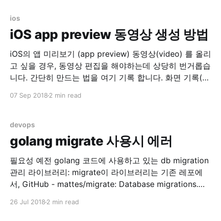
stderr 두개…. 로그 지우고 nginx 재시작으로 임시 해결..
AWS opsworks
ios
iOS app preview 동영상 생성 방법
iOS의 앱 미리보기 (app preview) 동영상(video) 를 올리
고 싶을 경우, 동영상 편집을 해야하는데 상당히 번거롭습
니다. 간단히 만드는 법을 여기 기록 합니다. 화면 기록(실
제 디바이스) 실제 디바이스에서 화면기록을 이용합니다.
07 Sep 2018
2 min read
설정 > 제어 센터 > 제어 항목 사용자화 위의 메뉴로 들어
가서 화면 기록 을 위로 올려서 손전등, 카메라 등이 있는
devops
golang migrate 사용시 에러
필요성 예전 golang 코드에 사용하고 있는 db migration
관리 라이브러리: migrate이 라이브러리는 기존 레포에
서, GitHub - mattes/migrate: Database migrations.
CLI and Golang library. -> 아래 레포로 리포지토리가 변
26 Jul 2018
2 min read
경되어 관리 중에 있었습니다. GitHub - golang-
migrate/migrate: Database migrations. CLI and