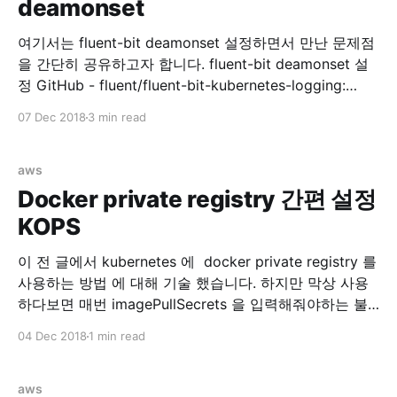
deamonset
management Ref:
여기서는 fluent-bit deamonset 설정하면서 만난 문제점
을 간단히 공유하고자 합니다. fluent-bit deamonset 설
정 GitHub - fluent/fluent-bit-kubernetes-logging:
Fluent Bit Kubernetes Daemonset 위 리포지토리를 참
07 Dec 2018
3 min read
고해서 fluentbit 을 설치합니다. rbac 설정 먼저 RBAC
for fluentbit 을 설정합니다.0 kubectl create -f
https://raw.githubusercontent.com/fluent/fluent-bit-
aws
kubernetes-logging/master/fluent-bit-service-
Docker private registry 간편 설정
account.yaml $ kubectl create -f
KOPS
이 전 글에서 kubernetes 에 docker private registry 를
사용하는 방법 에 대해 기술 했습니다. 하지만 막상 사용
하다보면 매번 imagePullSecrets 을 입력해줘야하는 불
편함이 있습니다. 해서 각 노드마다 docker.json 을 배포
04 Dec 2018
1 min read
해주면 되지 않을까 싶어서 찾아보다보니 kops 에서 자체
적으로 지원합니다. kops/security.md at master ·
kubernetes/kops · GitHub 위 링크를 가면
aws