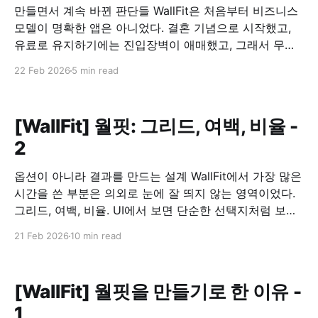
만들면서 계속 바뀐 판단들 WallFit은 처음부터 비즈니스
모델이 명확한 앱은 아니었다. 결혼 기념으로 시작했고,
유료로 유지하기에는 진입장벽이 애매했고, 그래서 무료
로 공개하기로 했다. 문제는 그 다음이었다. 무료로 풀면,
22 Feb 2026
5 min read
이 앱은 어떻게 유지할 것인가. 광고를 붙이되, 흐름을 깨
지 않기 광고를 넣는 건 선택이 아니라 전제였다. 다만 기
준은 분명했다. 사용 흐름을 끊는 위치에는
[WallFit] 월핏: 그리드, 여백, 비율 -
2
옵션이 아니라 결과를 만드는 설계 WallFit에서 가장 많은
시간을 쓴 부분은 의외로 눈에 잘 띄지 않는 영역이었다.
그리드, 여백, 비율. UI에서 보면 단순한 선택지처럼 보이
지만, 이 앱에서는 이 세 가지가 사실상 전부였다. 그리드
21 Feb 2026
10 min read
는 “배치 옵션”이 아니라 구조였다 WallFit에서 제공하는
1×2, 2×2, 2+1 같은 그리드는 장식적인 기능이
[WallFit] 월핏을 만들기로 한 이유 -
1