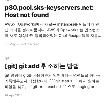
/resources/cloudwatch.rb
p80.pool.sks-keyservers.net:
=====================================
Host not found
=====================================
====== NoMethodError ------------- undefined
AWS의 Opsworks에서 새로운 instances를 만들다가 만
method `property' for
난 에러를 정리해둡니다. AWS의 Opsworks 는 인스턴스
#&lt;Class:0x007f511b6ee538&gt; Cookbook
를 새로 생성하면 등록되어있는 Chef Recipe 들을 자동
으로 실행해주는 툴입니다. 이번에 Instance 한개를 추가
03 May 2017
3 min read
로 생성하고, 그 Instance에 하나의 App 을 배포하려고
기존 Layer에서 추가로 Instance 를 생성하게 되었습니
다. 그런데 갑자기 에러가 발생해서 로그를 봤더니 이런
git
로그가 있었습니다. Mixlib::ShellOut:
[git] git add 취소하는 방법
git 명령어 git를 사용하면서 잊어버리는 명령들을 하나씩
기록해두고자 작성합니다. ```git status``` 해서 원하는
파일을 찾고, ```git rm --cached``` 으로 staging area
에 있는 파일을 지울 수 있습니다. 물론 실제 파일은 지워
14 Apr 2017
지지 않습니다.