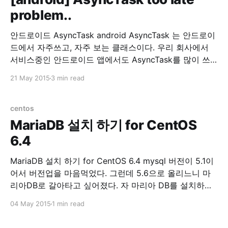
problem..
안드로이드 AsyncTask android AsyncTask 는 안드로이
드에서 자주쓰고, 자주 보는 클래스이다. 우리 회사에서
서비스중인 안드로이드 앱에서도 AsyncTask를 많이 쓰
고 있다. 그런데, 회사에서 서비스 중인 안드로이드가 너
21 May 2015
3 min read
무 느려서 원인을 찾기위해 이것저것 로그를 찍어본 결과.
AsyncTask를 실행하고, doInBackground() 호출이 너무
느렸다. 무려 3초에서 4초정도 딜레이가 되고 있었다. 원
centos
인을 열심히 찾아봤는데 허니콤 이전 버전에선
MariaDB 설치 하기 for CentOS
6.4
MariaDB 설치 하기 for CentOS 6.4 mysql 버전이 5.1이
어서 버전업을 마음먹었다. 그런데 5.6으로 올리느니 마
리아DB로 갈아타고 싶어졌다. 자 마리아 DB를 설치하자.
1. 기존 mysql을 제거한다. yum remove mysql mysql-
04 May 2015
1 min read
server 2. 기존 mysql 디렉토리를 제거한다. 여기서는 백
업을 해뒀다. 워드프레스 db를 살릴려고~ cp -rf