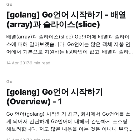
Go
[golang] Go언어 시작하기 - 배열
(array)과 슬라이스(slice)
배열(array)과 슬라이스(slice) Go언어에 배열과 슬라이
스에 대해 알아보겠습니다. Go언어는 많은 객체 지향 언
어에서 기본으로 지원하는 list타입이 없고, 배열과 슬라이
스가 존재합니다. 배열을 선언하는 법은 먼저 배열의 길이
14 Apr 2017
6 min read
를 선언하고, 타입(type) 뒤에 초기화 할 값을 넣어줍니
다. 배열 선언 array := [5]int{1,2,3,4,5} array :=
[...]int{1,2,
Go
[golang] Go언어 시작하기
(Overview) - 1
Go 언어(golang) 시작하기 최근, 회사에서 Go언어를 쓰
게 되어서 간단하게 Go언어에 대해서 간단하게 포스팅
해보려합니다. 저도 많은 내용을 아는 것은 아니니 부족한
부분이 많을 것입니다. 이 글은 정리차원에서 적어두는 것