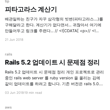
tip
피타고라스 계산기
배관일하는 친구가 자꾸 삼각형의 빗변(피타고라스....)를
구해달라고 한다. 계산기가 없다면서... 귀찮아서 여기에
만들어두고 링크를 주련다... // <![CDATA[ <p>// <!
[CDATA[ function calPythagorean() { var a =
21 Jun 2018
parseInt($('input[name=tri_a]').val()); var b =
parseInt($('input[name=tri_b]').val());
$('input[name=result]'
rails
Rails 5.2 업데이트 시 문제점 정리
Rails 5.2 업데이트 시 문제점 정리 개인 프로젝트로 관리
중인 rails web server 를 ruby version 을 올리는 김에
같이 업데이트를 하려고 합니다. 기존 버전은 rails 5.0.3
이었고, 이번에 rails 5.2.0 으로 올리고 만난 에러들을 기
03 Jun 2018
19 min read
록하려고 글을 씁니다. Update 먼저 Gemfile.lock 을 지
우고 과감하게 update
aws