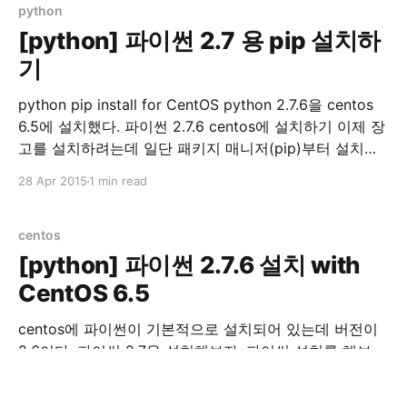
/var/lib/mysql /var/lib/
python
[python] 파이썬 2.7 용 pip 설치하
기
python pip install for CentOS python 2.7.6을 centos
6.5에 설치했다. 파이썬 2.7.6 centos에 설치하기 이제 장
고를 설치하려는데 일단 패키지 매니저(pip)부터 설치를
해보자 파이썬 패키지 매니저를 설치하기 앞서 sudo 했을
28 Apr 2015
1 min read
때 PATH를 확인하자. sudo env |grep PATH
/usr/local/bin이 없으면 아래 내용을 /etc/
centos
[python] 파이썬 2.7.6 설치 with
CentOS 6.5
centos에 파이썬이 기본적으로 설치되어 있는데 버전이
2.6이다. 파이썬 2.7을 설치해보자. 파이썬 설치를 해보
자. python 2.7.6 install with CentOS 6.5 먼저 필요 라이
브러리 설치 yum groupinstall "Development tools"
27 Apr 2015
1 min read