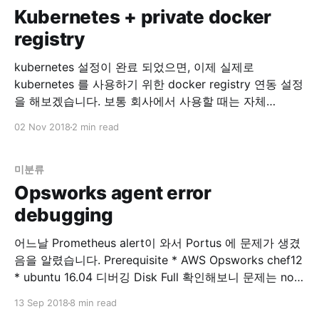
Kubernetes + private docker
registry
kubernetes 설정이 완료 되었으면, 이제 실제로
kubernetes 를 사용하기 위한 docker registry 연동 설정
을 해보겠습니다. 보통 회사에서 사용할 때는 자체
private docker registry 를 사용하고 있을 겁니다. 이
02 Nov 2018
2 min read
registry 를 kubectl 을 이용해서 연동해봅시다. Set up
Docker Registry Pull an Image from a Private Registry
- Kubernetes 위 글을 참고
미분류
Opsworks agent error
debugging
어느날 Prometheus alert이 와서 Portus 에 문제가 생겼
음을 알렸습니다. Prerequisite * AWS Opsworks chef12
* ubuntu 16.04 디버깅 Disk Full 확인해보니 문제는 no
space …. 이런 에러… $ df -h 로 보니 root가 disk full 입
13 Sep 2018
8 min read
니다. 확인해보니 portus의 nginx 로그가 2GB 씩 stdout,