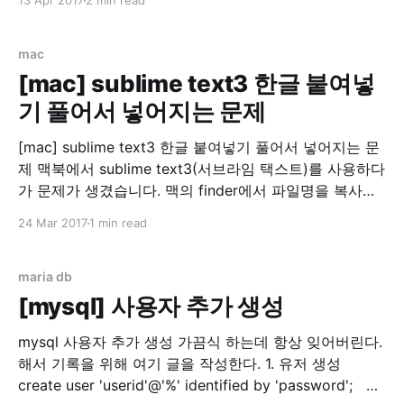
13 Apr 2017
2 min read
이나, Go언어를 잘 모르시는 분, Go언어에 관심이 가는
분, 또는 Go언어를 배워보고 싶은 분들께 유익한 글이 되
었으면 합니다. Let's
mac
[mac] sublime text3 한글 붙여넣
기 풀어서 넣어지는 문제
[mac] sublime text3 한글 붙여넣기 풀어서 넣어지는 문
제 맥북에서 sublime text3(서브라임 택스트)를 사용하다
가 문제가 생겼습니다. 맥의 finder에서 파일명을 복사하
다가 한글이 분해(?)되는 문제입니다. 스크린샷 이라는 글
24 Mar 2017
1 min read
자가 ㅅㅡㅋㅡㄹㅣㄴㅅㅑㅅ 으로 변하는 마법... 기본적으
로 지원하는 메모 앱에서는 정상 동작해서 좀 찾아봤더니
맥은 윈도우즈나 리눅스(linux)와는 별도의 UTF8 방식을
maria db
채용하고 있었습니다.
[mysql] 사용자 추가 생성
mysql 사용자 추가 생성 가끔식 하는데 항상 잊어버린다.
해서 기록을 위해 여기 글을 작성한다. 1. 유저 생성
create user 'userid'@'%' identified by 'password'; 2.