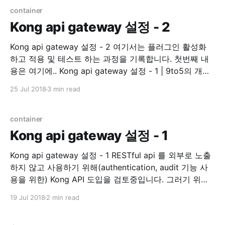
Golang library. 기존 코드 수정이 필요해서 README 를
container
읽기
Kong api gateway 설정 - 2
Kong api gateway 설정 - 2 여기서는 플러그인 활성화
하고 적용 및 테스트 하는 과정을 기록합니다. 첫번째 내
용은 여기에.. Kong api gateway 설정 - 1 | 9to5의 개발
하면서 겪은 경험 인증 auth key auth 이제 인증 플러그
25 Jul 2018
3 min read
인을 활성화 시켜보겠습니다. Plugins - Key
Authentication | Kong - Open-Source API
Management and Microservice Management
container
Kong api gateway 설정 - 1
Kong api gateway 설정 - 1 RESTful api 를 외부로 노출
하지 않고 사용하기 위해(authentication, audit 기능 사
용을 위한) Kong API 도입을 검토중입니다. 그러기 위해
직접 테스트 해보면서 내용을 여기에 정리하려 합니다. 관
19 Jul 2018
2 min read
련된 모든 설치는 Docker 를 사용 하는 것으로 진행합니
다. Prerequisite * kong 0.13.1 * dashboard v3.3.0