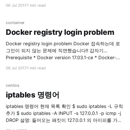
database list -# \l database create CREATE
06 Jul 2017
1 min read
DATABASE sentry WITH ENCODING='UTF8'
OWNER=postgres; database select -# \c
database_name 사용자 목록 표시 -# \du Role 생성 -#
container
CREATE
Docker registry login problem
Docker registry login problem Docker 접속하는데 로
그인이 되지 않는 문제에 직면했습니다!! 갑자기…
Prerequisite * Docker version 17.03.1-ce * Docker-
machine version 0.10.0 * Docker Server Version 17.06
06 Jul 2017
1 min read
private registry에 접속을 시도합니다. $ docker login
example.com Error response from daemon: Get
http://docker.example.com/v2/: dial tcp 176.32.
centos
iptables 명령어
iptables 명령어 현재 목록 확인 $ sudo iptables -L 규칙
추가 $ sudo iptables -A INPUT -s 127.0.0.1 -p icmp -j
DROP 설명: 들어오는 패킷이 127.0.0.1 의 아이피를 가지
고 있고 protocol 이 icmp 면 버려라. 번호 확인 $ sudo