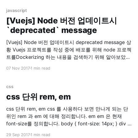
결 찾아보니 rspec 실행시 sidekiq에서 redis 접속을 시도
하는 문제였습니다. 참고: Testing · mperham/
javascript
[Vuejs] Node 버전 업데이트시
`deprecated` message
[Vuejs] Node 버전 업데이트시 deprecated message 상
황 Vuejs 프로젝트를 작성 중에 배포를 위해 node 프로젝
트를Dockerizing 하는 내용을 검색하기 위해 알아보았습
니다. 그러다가 Dockerhub for nodejs 를 들어가게 되었
07 Nov 2017
1 min read
더니…. 두둥!! 제가 쓰는 nodejs 버전이 없네요? (7.8.0)
그래서 이 참에 최신버전(당시 8.9.0)으로 nodejs를 올리
기로 결정했습니다. 맥용 nodejs
css
css 단위 rem, em
css 단위 rem, em css 를 사용하다 보면 만나게 되는 단
위인 rem 과 em 에 대해 정리합니다. em em 은 현재
font-size를 정의합니다. body { font-size: 14px; } div {
font-size: 1.5em; // 14px * 1.5 = 21px } 위와 같이 설정
29 Sep 2017
1 min read