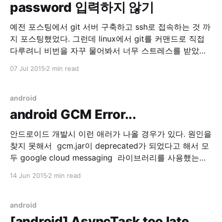
password 입력하지 않기
예전 포스팅에서 git 서버 구축하고 ssh로 접속하는 것 까
지 포스팅했었다. 그런데 linux에서 git를 커맨드로 직접
다루려니 비번을 자꾸 물어봐서 너무 스트레스를 받았다.
그래서 ssh를 패스워드 대신 공개키 기반 인증으로 사용
07 Jul 2015
2 min read
하기로 했다. 1. 클라이언트 설정(리눅스) $ ssh-keygen -
t rsa -b 4096 -C "weep@weeppp.com" 본인의 이메일
을 입력하고 위
android
android GCM Error...
안드로이드 개발시 이런 애러가 나올 경우가 있다. 원인을
찾지 못해서 gcm.jar이 deprecated가 되었다고 해서 모
두 google cloud messaging 라이브러리를 사용했는데
해당 에러가 동일하게 발생했다. 06-12 14:44:43.553:
14 Jun 2015
2 min read
E/BroadcastReceiver(27011):
java.lang.RuntimeException: BroadcastReceiver trying
to return result during a non-ordered broadcast 06-
android
12 14:44:43.553:
[android] AsyncTask too late