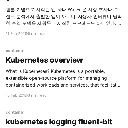
결혼 기념으로 시작된 앱 하나 WallFit은 시장 조사나 트
렌드 분석에서 출발한 앱이 아니다. 사용자 인터뷰나 명확
한 수익 모델을 세워두고 시작한 프로젝트도 아니었다. 시
작은 아주 개인적인 이유였다. “이런 앱이 하나 있으면 좋
11 Feb 2026
6 min read
겠어.” 그 말을 한 사람은, 지금의 아내였다. 필요하다는
말 하나로 시작된 개발 당시 아내는 여러 장의 사진을 한
화면에 배치해
container
Kubernetes overview
What is Kubernetes? Kubernetes is a portable,
extensible open-source platform for managing
containerized workloads and services, that facilitates
both declarative configuration and automation.
18 Feb 2019
3 min read
Popular container orchestration system Why
Kubernetes? * Automatic binpacking (Managing
container) * Horizontal scaling * Automated rollouts
container
and rollbacks * Self-healing * Service discovery and
kubernetes logging fluent-bit
load balancing * Secret and configuration