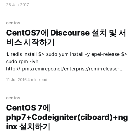
유저에게 모든 권한 주기 grant all privileges on *.* to
25 Jan 2017
'userid'@'%'; 3. 유저에게 특정 DB 권한 주기
centos
CentOS7에 Discourse 설치 및 서
비스 시작하기
1. redis install $> sudo yum install -y epel-release $>
sudo rpm -ivh
http://rpms.remirepo.net/enterprise/remi-release-
7.rpm $> sudo yum --enablerepo=remi update remi-
11 Jul 2016
4 min read
release$> sudo systemctl start redis.service $> sudo
systemctl enable redis.service $> sudo systemctl
status redis.servicestatus 실행 후 ● redis.service -
centos
CentOS 7에
php7+Codeigniter(ciboard)+ng
inx 설치하기