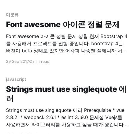
을 한다면 body안의 폰트는 모두 14px 정의 될 것입니
다. 그런데 만약 div 안의 font-size
미분류
Font awesome 아이콘 정렬 문제
Font awesome 아이콘 정렬 문제 상황 현재 Bootstrap 4
를 사용해서 프로젝트를 진행 중입니다. bootstrap 4는
버전이 beta 상태로 있지만 어차피 나중엔 쓸테니까 처음
으로 시작하는 프로젝트는 모두 bootstrap 4 로 작성 중
29 Sep 2017
2 min read
입니다. Bootstrap 4 에는 기존에 있던 Glyphicons 가 사
라졌습니다. 링크 참조 Migrating to v4 · Bootstrap 그래
서 기존 Glyphicons
javascript
Strings must use singlequote 에
러
Strings must use singlequote 에러 Prerequisite * vue
2.8.2. * webpack 2.6.1 * eslint 3.19.0 문제점 Vuejs를
사용하면서 라이브러리를 사용하고 싶을 때가 생깁니다.
제 경우는 table 관련 라이브러리를 원해서 찾아보던 중,