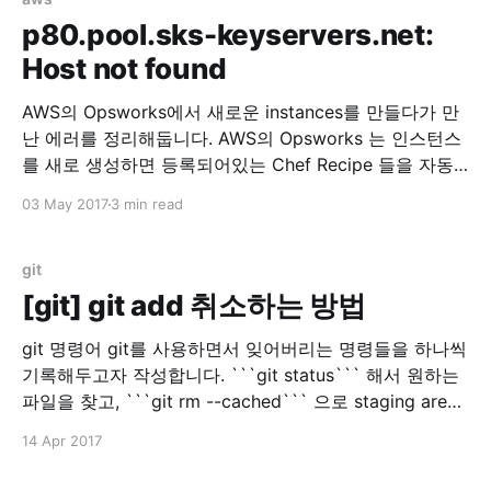
/resources/cloudwatch.rb
p80.pool.sks-keyservers.net:
=====================================
Host not found
=====================================
====== NoMethodError ------------- undefined
AWS의 Opsworks에서 새로운 instances를 만들다가 만
method `property' for
난 에러를 정리해둡니다. AWS의 Opsworks 는 인스턴스
#&lt;Class:0x007f511b6ee538&gt; Cookbook
를 새로 생성하면 등록되어있는 Chef Recipe 들을 자동
으로 실행해주는 툴입니다. 이번에 Instance 한개를 추가
03 May 2017
3 min read
로 생성하고, 그 Instance에 하나의 App 을 배포하려고
기존 Layer에서 추가로 Instance 를 생성하게 되었습니
다. 그런데 갑자기 에러가 발생해서 로그를 봤더니 이런
git
로그가 있었습니다. Mixlib::ShellOut:
[git] git add 취소하는 방법
git 명령어 git를 사용하면서 잊어버리는 명령들을 하나씩
기록해두고자 작성합니다. ```git status``` 해서 원하는
파일을 찾고, ```git rm --cached``` 으로 staging area
에 있는 파일을 지울 수 있습니다. 물론 실제 파일은 지워
14 Apr 2017
지지 않습니다.