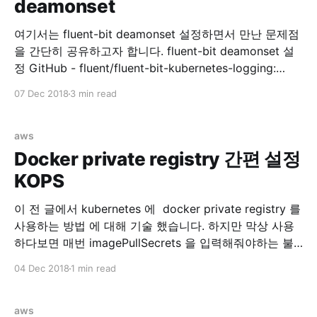
deamonset
management Ref:
여기서는 fluent-bit deamonset 설정하면서 만난 문제점
을 간단히 공유하고자 합니다. fluent-bit deamonset 설
정 GitHub - fluent/fluent-bit-kubernetes-logging:
Fluent Bit Kubernetes Daemonset 위 리포지토리를 참
07 Dec 2018
3 min read
고해서 fluentbit 을 설치합니다. rbac 설정 먼저 RBAC
for fluentbit 을 설정합니다.0 kubectl create -f
https://raw.githubusercontent.com/fluent/fluent-bit-
aws
kubernetes-logging/master/fluent-bit-service-
Docker private registry 간편 설정
account.yaml $ kubectl create -f
KOPS
이 전 글에서 kubernetes 에 docker private registry 를
사용하는 방법 에 대해 기술 했습니다. 하지만 막상 사용
하다보면 매번 imagePullSecrets 을 입력해줘야하는 불
편함이 있습니다. 해서 각 노드마다 docker.json 을 배포
04 Dec 2018
1 min read
해주면 되지 않을까 싶어서 찾아보다보니 kops 에서 자체
적으로 지원합니다. kops/security.md at master ·
kubernetes/kops · GitHub 위 링크를 가면
aws