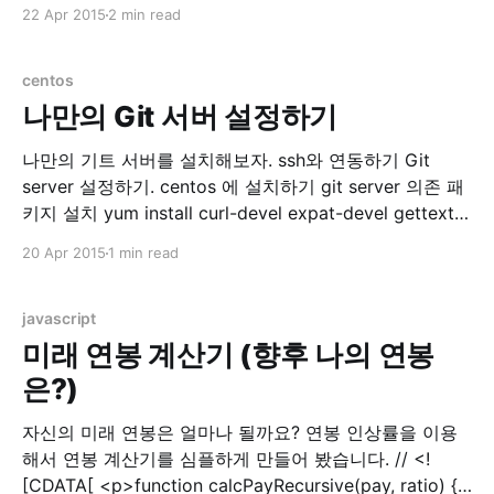
Downloading
22 Apr 2015
2 min read
https://github.com/rvm/rvm/archive/1.26.11.tar.gz
Downloading
https://github.com/rvm/rvm/releases/download/1.26.1
centos
1/
나만의 Git 서버 설정하기
나만의 기트 서버를 설치해보자. ssh와 연동하기 Git
server 설정하기. centos 에 설치하기 git server 의존 패
키지 설치 yum install curl-devel expat-devel gettext-
devel \ openssl-devel zlib-devel git 설치 yum install
20 Apr 2015
1 min read
git-core 리눅스에 git 계정 만들기 adduser git passwd
gitcd /opt mkdir git chown git.git gitcd /opt/git sudo
vi ReadMe 아래
javascript
미래 연봉 계산기 (향후 나의 연봉
은?)
자신의 미래 연봉은 얼마나 될까요? 연봉 인상률을 이용
해서 연봉 계산기를 심플하게 만들어 봤습니다. // <!
[CDATA[ <p>function calcPayRecursive(pay, ratio) {