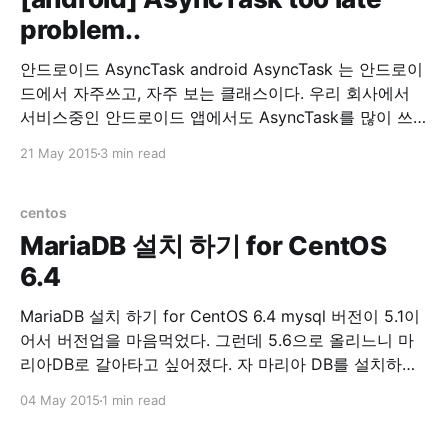
problem..
안드로이드 AsyncTask android AsyncTask 는 안드로이
드에서 자주쓰고, 자주 보는 클래스이다. 우리 회사에서
서비스중인 안드로이드 앱에서도 AsyncTask를 많이 쓰
고 있다. 그런데, 회사에서 서비스 중인 안드로이드가 너
21 May 2015
3 min read
무 느려서 원인을 찾기위해 이것저것 로그를 찍어본 결과.
AsyncTask를 실행하고, doInBackground() 호출이 너무
느렸다. 무려 3초에서 4초정도 딜레이가 되고 있었다. 원
centos
인을 열심히 찾아봤는데 허니콤 이전 버전에선
MariaDB 설치 하기 for CentOS
6.4
MariaDB 설치 하기 for CentOS 6.4 mysql 버전이 5.1이
어서 버전업을 마음먹었다. 그런데 5.6으로 올리느니 마
리아DB로 갈아타고 싶어졌다. 자 마리아 DB를 설치하자.
1. 기존 mysql을 제거한다. yum remove mysql mysql-
04 May 2015
1 min read
server 2. 기존 mysql 디렉토리를 제거한다. 여기서는 백
업을 해뒀다. 워드프레스 db를 살릴려고~ cp -rf