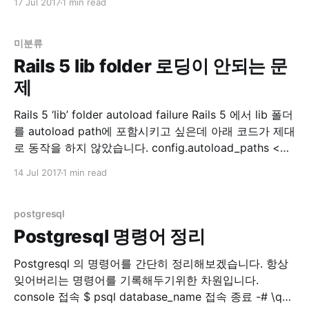
17 Jul 2017
1 min read
이놈이 오래걸립니다. 하여 예전에 이 Article 을 보고 적
용해서 쓰던 중 보다 괜찮은 방법이 있어서 기록합니다.
미분류
Rails 5 lib folder 로딩이 안되는 문
제
Rails 5 ‘lib’ folder autoload failure Rails 5 에서 lib 폴더
를 autoload path에 포함시키고 싶은데 아래 코드가 제대
로 동작을 하지 않았습니다. config.autoload_paths <<
Rails.root.join('lib') 첫 번째 방법 찾아보니 스택오버플로
14 Jul 2017
1 min read
우에 아래와 같은 정보가 있습니다. autoload - Rails 5:
Load lib files in production
postgresql
Postgresql 명령어 정리
Postgresql 의 명령어를 간단히 정리해보겠습니다. 항상
잊어버리는 명령어를 기록해두기위한 차원입니다.
console 접속 $ psql database_name 접속 종료 -# \q