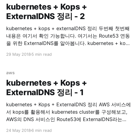
kubernetes + Kops +
ExternalDNS 정리 - 2
kubernetes + kops + externalDNS 정리 두번째 첫번째
내용은 여기서 확인 가능합니다. 여기서는 Route53 연동
을 위한 ExternalDNS를 알아봅니다. kubernetes + kops
with ExternalDNS 이제 service expose 가 필요한
29 May 2018
5 min read
Services 들을 위해 Route53 연동을 시작해봅시다.
Install ExternalDNS external-dns/aws.md at master ·
kubernetes-incubator/external-dns · GitHub 위 링크에
aws
가면 ExternalDNS on AWS 에 대한 설명이
kubernetes + Kops +
ExternalDNS 정리 - 1
kubernetes + Kops + ExternalDNS 정리 AWS 서비스에
서 kops를 활용해서 kubernetes cluster를 구성해보고,
AWS의 DNS 서비스인 Route53에 ExternalDNS라는
Plugin을 통해 연동해보겠습니다. 이 글은 kubernetes
24 May 2018
6 min read
study를 하며 알게된 부분을 정리하는데 목적이 있습니