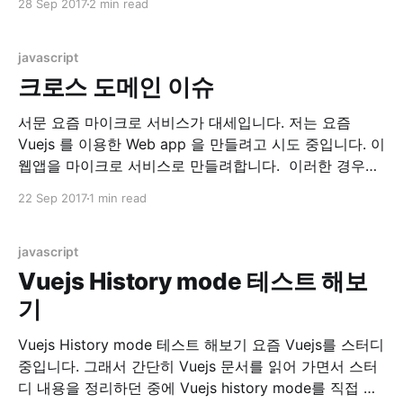
28 Sep 2017
2 min read
GitHub - vuejs/awesome-vue: A curated list of
awesome things related to Vue.js) 이 곳에서
javascript
크로스 도메인 이슈
서문 요즘 마이크로 서비스가 대세입니다. 저는 요즘
Vuejs 를 이용한 Web app 을 만들려고 시도 중입니다. 이
웹앱을 마이크로 서비스로 만들려합니다. 이러한 경우에
만나는 문제가 바로 크로스 도메인 문제, CORS(Cross
22 Sep 2017
1 min read
Origin Resource Sharing) 이슈입니다. 환경 현재 시스템
은 localhost:8080 에 떠있는 RESTful API Server 에.
localhost:8082에 떠있는 Web
javascript
Vuejs History mode 테스트 해보
기
Vuejs History mode 테스트 해보기 요즘 Vuejs를 스터디
중입니다. 그래서 간단히 Vuejs 문서를 읽어 가면서 스터
디 내용을 정리하던 중에 Vuejs history mode를 직접 테