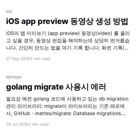
stderr 두개…. 로그 지우고 nginx 재시작으로 임시 해결..
AWS opsworks
ios
iOS app preview 동영상 생성 방법
iOS의 앱 미리보기 (app preview) 동영상(video) 를 올리
고 싶을 경우, 동영상 편집을 해야하는데 상당히 번거롭습
니다. 간단히 만드는 법을 여기 기록 합니다. 화면 기록(실
제 디바이스) 실제 디바이스에서 화면기록을 이용합니다.
07 Sep 2018
2 min read
설정 > 제어 센터 > 제어 항목 사용자화 위의 메뉴로 들어
가서 화면 기록 을 위로 올려서 손전등, 카메라 등이 있는
devops
golang migrate 사용시 에러
필요성 예전 golang 코드에 사용하고 있는 db migration
관리 라이브러리: migrate이 라이브러리는 기존 레포에
서, GitHub - mattes/migrate: Database migrations.
CLI and Golang library. -> 아래 레포로 리포지토리가 변
26 Jul 2018
2 min read
경되어 관리 중에 있었습니다. GitHub - golang-
migrate/migrate: Database migrations. CLI and