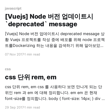
결 찾아보니 rspec 실행시 sidekiq에서 redis 접속을 시도
하는 문제였습니다. 참고: Testing · mperham/
javascript
[Vuejs] Node 버전 업데이트시
`deprecated` message
[Vuejs] Node 버전 업데이트시 deprecated message 상
황 Vuejs 프로젝트를 작성 중에 배포를 위해 node 프로젝
트를Dockerizing 하는 내용을 검색하기 위해 알아보았습
니다. 그러다가 Dockerhub for nodejs 를 들어가게 되었
07 Nov 2017
1 min read
더니…. 두둥!! 제가 쓰는 nodejs 버전이 없네요? (7.8.0)
그래서 이 참에 최신버전(당시 8.9.0)으로 nodejs를 올리
기로 결정했습니다. 맥용 nodejs
css
css 단위 rem, em
css 단위 rem, em css 를 사용하다 보면 만나게 되는 단
위인 rem 과 em 에 대해 정리합니다. em em 은 현재
font-size를 정의합니다. body { font-size: 14px; } div {
font-size: 1.5em; // 14px * 1.5 = 21px } 위와 같이 설정
29 Sep 2017
1 min read