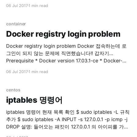
database list -# \l database create CREATE
06 Jul 2017
1 min read
DATABASE sentry WITH ENCODING='UTF8'
OWNER=postgres; database select -# \c
database_name 사용자 목록 표시 -# \du Role 생성 -#
container
CREATE
Docker registry login problem
Docker registry login problem Docker 접속하는데 로
그인이 되지 않는 문제에 직면했습니다!! 갑자기…
Prerequisite * Docker version 17.03.1-ce * Docker-
machine version 0.10.0 * Docker Server Version 17.06
06 Jul 2017
1 min read
private registry에 접속을 시도합니다. $ docker login
example.com Error response from daemon: Get
http://docker.example.com/v2/: dial tcp 176.32.
centos
iptables 명령어
iptables 명령어 현재 목록 확인 $ sudo iptables -L 규칙
추가 $ sudo iptables -A INPUT -s 127.0.0.1 -p icmp -j
DROP 설명: 들어오는 패킷이 127.0.0.1 의 아이피를 가지
고 있고 protocol 이 icmp 면 버려라. 번호 확인 $ sudo