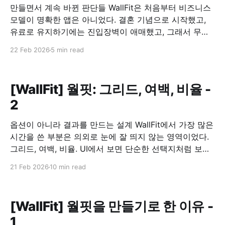
만들면서 계속 바뀐 판단들 WallFit은 처음부터 비즈니스
모델이 명확한 앱은 아니었다. 결혼 기념으로 시작했고,
유료로 유지하기에는 진입장벽이 애매했고, 그래서 무료
로 공개하기로 했다. 문제는 그 다음이었다. 무료로 풀면,
22 Feb 2026
5 min read
이 앱은 어떻게 유지할 것인가. 광고를 붙이되, 흐름을 깨
지 않기 광고를 넣는 건 선택이 아니라 전제였다. 다만 기
준은 분명했다. 사용 흐름을 끊는 위치에는
[WallFit] 월핏: 그리드, 여백, 비율 -
2
옵션이 아니라 결과를 만드는 설계 WallFit에서 가장 많은
시간을 쓴 부분은 의외로 눈에 잘 띄지 않는 영역이었다.
그리드, 여백, 비율. UI에서 보면 단순한 선택지처럼 보이
지만, 이 앱에서는 이 세 가지가 사실상 전부였다. 그리드
21 Feb 2026
10 min read
는 “배치 옵션”이 아니라 구조였다 WallFit에서 제공하는
1×2, 2×2, 2+1 같은 그리드는 장식적인 기능이
[WallFit] 월핏을 만들기로 한 이유 -
1