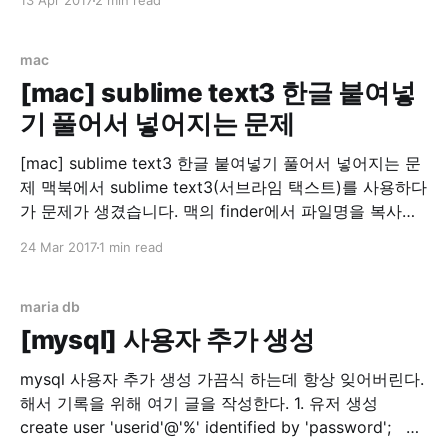
13 Apr 2017
2 min read
이나, Go언어를 잘 모르시는 분, Go언어에 관심이 가는
분, 또는 Go언어를 배워보고 싶은 분들께 유익한 글이 되
었으면 합니다. Let's
mac
[mac] sublime text3 한글 붙여넣
기 풀어서 넣어지는 문제
[mac] sublime text3 한글 붙여넣기 풀어서 넣어지는 문
제 맥북에서 sublime text3(서브라임 택스트)를 사용하다
가 문제가 생겼습니다. 맥의 finder에서 파일명을 복사하
다가 한글이 분해(?)되는 문제입니다. 스크린샷 이라는 글
24 Mar 2017
1 min read
자가 ㅅㅡㅋㅡㄹㅣㄴㅅㅑㅅ 으로 변하는 마법... 기본적으
로 지원하는 메모 앱에서는 정상 동작해서 좀 찾아봤더니
맥은 윈도우즈나 리눅스(linux)와는 별도의 UTF8 방식을
maria db
채용하고 있었습니다.
[mysql] 사용자 추가 생성
mysql 사용자 추가 생성 가끔식 하는데 항상 잊어버린다.
해서 기록을 위해 여기 글을 작성한다. 1. 유저 생성
create user 'userid'@'%' identified by 'password'; 2.