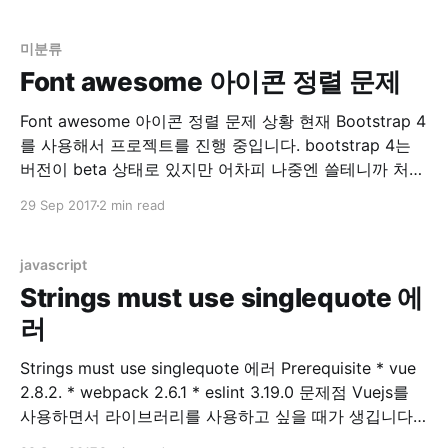
을 한다면 body안의 폰트는 모두 14px 정의 될 것입니
다. 그런데 만약 div 안의 font-size
미분류
Font awesome 아이콘 정렬 문제
Font awesome 아이콘 정렬 문제 상황 현재 Bootstrap 4
를 사용해서 프로젝트를 진행 중입니다. bootstrap 4는
버전이 beta 상태로 있지만 어차피 나중엔 쓸테니까 처음
으로 시작하는 프로젝트는 모두 bootstrap 4 로 작성 중
29 Sep 2017
2 min read
입니다. Bootstrap 4 에는 기존에 있던 Glyphicons 가 사
라졌습니다. 링크 참조 Migrating to v4 · Bootstrap 그래
서 기존 Glyphicons
javascript
Strings must use singlequote 에
러
Strings must use singlequote 에러 Prerequisite * vue
2.8.2. * webpack 2.6.1 * eslint 3.19.0 문제점 Vuejs를
사용하면서 라이브러리를 사용하고 싶을 때가 생깁니다.
제 경우는 table 관련 라이브러리를 원해서 찾아보던 중,