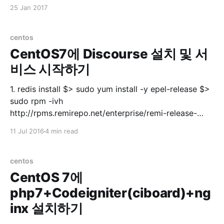
유저에게 모든 권한 주기 grant all privileges on *.* to
25 Jan 2017
'userid'@'%'; 3. 유저에게 특정 DB 권한 주기
centos
CentOS7에 Discourse 설치 및 서
비스 시작하기
1. redis install $> sudo yum install -y epel-release $>
sudo rpm -ivh
http://rpms.remirepo.net/enterprise/remi-release-
7.rpm $> sudo yum --enablerepo=remi update remi-
11 Jul 2016
4 min read
release$> sudo systemctl start redis.service $> sudo
systemctl enable redis.service $> sudo systemctl
status redis.servicestatus 실행 후 ● redis.service -
centos
CentOS 7에
php7+Codeigniter(ciboard)+ng
inx 설치하기