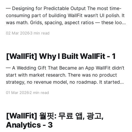
— Designing for Predictable Output The most time-
consuming part of building WallFit wasn’t UI polish. It
was math. Grids, spacing, aspect ratios — these look
like minor configuration options. In reality, they
02 Mar 2026
3 min read
define the entire outcome. A Grid Is Not Just Rows
and Columns A grid in WallFit isn’t just
[WallFit] Why I Built WallFit - 1
— A Wedding Gift That Became an App WallFit didn’t
start with market research. There was no product
strategy, no revenue model, no roadmap. It started
with a sentence. “I wish there was an app that could
01 Mar 2026
2 min read
do this.” The person who said that is now my wife. It
Started
[WallFit] 월핏: 무료 앱, 광고,
Analytics - 3