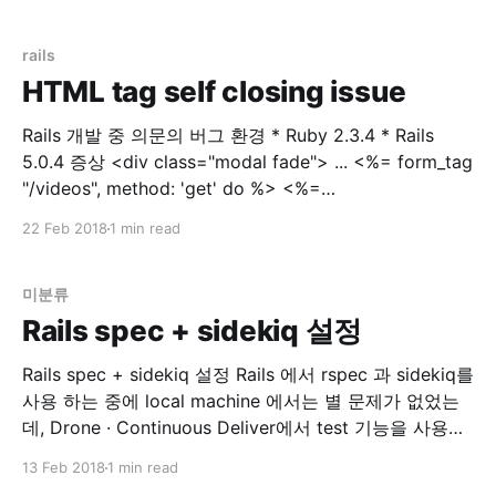
간단히 web에 확인해보고자 설치한 Portainer | Simple
management UI for Docker 인스턴스가 Memory swap
용량을 절반 이상을 사용했다고 합니다. Instance
rails
HTML tag self closing issue
Rails 개발 중 의문의 버그 환경 * Ruby 2.3.4 * Rails
5.0.4 증상 <div class="modal fade"> ... <%= form_tag
"/videos", method: 'get' do %> <%=
select_tag(:environment_id,
22 Feb 2018
1 min read
options_for_select(['dev','prod']), class:
미분류
Rails spec + sidekiq 설정
Rails spec + sidekiq 설정 Rails 에서 rspec 과 sidekiq를
사용 하는 중에 local machine 에서는 별 문제가 없었는
데, Drone · Continuous Deliver에서 test 기능을 사용하
는 중에 문제가 생겼습니다. 문제점 drone 에서 rspec 실
13 Feb 2018
1 min read
행시 error 발생 `localhost:6379` connection error 해