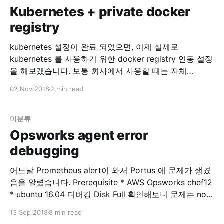
Kubernetes + private docker
registry
kubernetes 설정이 완료 되었으면, 이제 실제로
kubernetes 를 사용하기 위한 docker registry 연동 설정
을 해보겠습니다. 보통 회사에서 사용할 때는 자체
private docker registry 를 사용하고 있을 겁니다. 이
02 Nov 2018
2 min read
registry 를 kubectl 을 이용해서 연동해봅시다. Set up
Docker Registry Pull an Image from a Private Registry
- Kubernetes 위 글을 참고
미분류
Opsworks agent error
debugging
어느날 Prometheus alert이 와서 Portus 에 문제가 생겼
음을 알렸습니다. Prerequisite * AWS Opsworks chef12
* ubuntu 16.04 디버깅 Disk Full 확인해보니 문제는 no
space …. 이런 에러… $ df -h 로 보니 root가 disk full 입
13 Sep 2018
8 min read
니다. 확인해보니 portus의 nginx 로그가 2GB 씩 stdout,