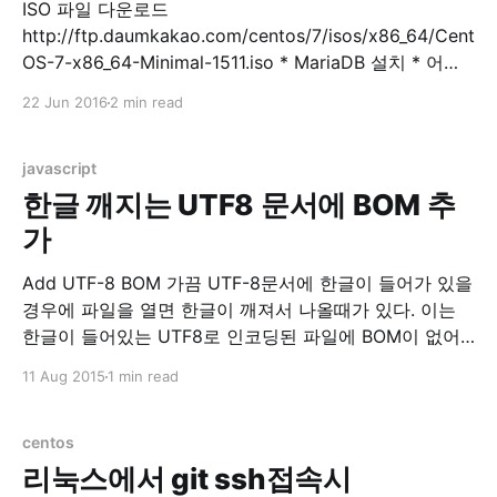
ISO 파일 다운로드
http://ftp.daumkakao.com/centos/7/isos/x86_64/Cent
OS-7-x86_64-Minimal-1511.iso * MariaDB 설치 * 어플
설치 $ sudo yum install -y mariadb mariadb-server *
22 Jun 2016
2 min read
MariaDB 실행 $ sudo systemctl start mariadb * DB 초
기 설정 $ sudo mysql_secure_installation
mysql_secure_installation prompts: Enter current
javascript
password for root (enter for none)
한글 깨지는 UTF8 문서에 BOM 추
가
Add UTF-8 BOM 가끔 UTF-8문서에 한글이 들어가 있을
경우에 파일을 열면 한글이 깨져서 나올때가 있다. 이는
한글이 들어있는 UTF8로 인코딩된 파일에 BOM이 없어
서 UTF8로 읽어야하는지를 몰라서 발생하는 현상이다.
11 Aug 2015
1 min read
BOM이라는 놈이 직접 넣어주기엔 매번 귀찮다. 그래서
이렇게 웹에서 자바스크립트로 BOM을 넣어주도록 했다.
텍스트 파일에 간단히 BOM을 넣어주고 싶을 경우 이용하
centos
자. Select
리눅스에서 git ssh접속시