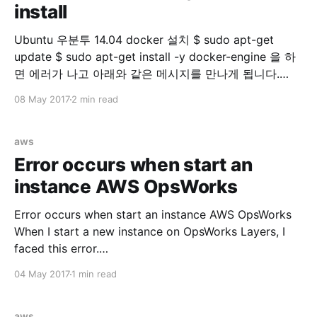
install
Ubuntu 우분투 14.04 docker 설치 $ sudo apt-get
update $ sudo apt-get install -y docker-engine 을 하
면 에러가 나고 아래와 같은 메시지를 만나게 됩니다.
Reading package lists... Done Building dependency
08 May 2017
2 min read
tree Reading state information... Done docker-engine
is already the newest version. You might want to run
'apt-get -f install'
aws
Error occurs when start an
instance AWS OpsWorks
Error occurs when start an instance AWS OpsWorks
When I start a new instance on OpsWorks Layers, I
faced this error.
=====================================
04 May 2017
1 min read
=====================================
====== Recipe Compile Error in
/var/lib/aws/opsworks/cache.stage2/cookbooks/aws
aws