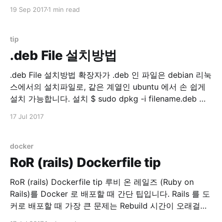
스트 해보고 싶어졌습니다. 읽어보다보니 history mode
19 Sep 2017
1 min read
는 필수라고 생각 되었거든요. HTML5 History 모드 ·
vue-router 위 문서 참조. Vuejs history mode를 테스트
해보기 위해서는 서버 설정이 필요한데, 간단한 기본
tip
.deb File 설치방법
.deb File 설치방법 확장자가 .deb 인 파일은 debian 리눅
스에서의 설치파일로, 같은 계열인 ubuntu 에서 손 쉽게
설치 가능합니다. 설치 $ sudo dpkg -i filename.deb 제
거 $ sudo dpkg -r PACKAGE_NAME 보통은 apt-get 을
17 Jul 2017
이용하지만 .deb 파일을 직접 설치할 경우 유용한 명령입
니다.
docker
RoR (rails) Dockerfile tip
RoR (rails) Dockerfile tip 루비 온 레일즈 (Ruby on
Rails)를 Docker 로 배포할 때 간단 팁입니다. Rails 를 도
커로 배포할 때 가장 큰 문제는 Rebuild 시간이 오래걸린
다는 것입니다. 원인은 바로 bundler !! $ bundle install