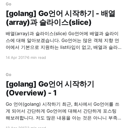
Go
[golang] Go언어 시작하기 - 배열
(array)과 슬라이스(slice)
배열(array)과 슬라이스(slice) Go언어에 배열과 슬라이
스에 대해 알아보겠습니다. Go언어는 많은 객체 지향 언
어에서 기본으로 지원하는 list타입이 없고, 배열과 슬라이
스가 존재합니다. 배열을 선언하는 법은 먼저 배열의 길이
14 Apr 2017
6 min read
를 선언하고, 타입(type) 뒤에 초기화 할 값을 넣어줍니
다. 배열 선언 array := [5]int{1,2,3,4,5} array :=
[...]int{1,2,
Go
[golang] Go언어 시작하기
(Overview) - 1
Go 언어(golang) 시작하기 최근, 회사에서 Go언어를 쓰
게 되어서 간단하게 Go언어에 대해서 간단하게 포스팅
해보려합니다. 저도 많은 내용을 아는 것은 아니니 부족한
부분이 많을 것입니다. 이 글은 정리차원에서 적어두는 것