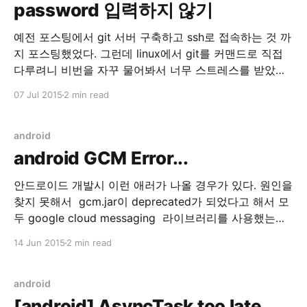
password 입력하지 않기
예전 포스팅에서 git 서버 구축하고 ssh로 접속하는 것 까
지 포스팅했었다. 그런데 linux에서 git를 커맨드로 직접
다루려니 비번을 자꾸 물어봐서 너무 스트레스를 받았다.
그래서 ssh를 패스워드 대신 공개키 기반 인증으로 사용
07 Jul 2015
2 min read
하기로 했다. 1. 클라이언트 설정(리눅스) $ ssh-keygen -
t rsa -b 4096 -C "weep@weeppp.com" 본인의 이메일
을 입력하고 위
android
android GCM Error...
안드로이드 개발시 이런 애러가 나올 경우가 있다. 원인을
찾지 못해서 gcm.jar이 deprecated가 되었다고 해서 모
두 google cloud messaging 라이브러리를 사용했는데
해당 에러가 동일하게 발생했다. 06-12 14:44:43.553:
14 Jun 2015
2 min read
E/BroadcastReceiver(27011):
java.lang.RuntimeException: BroadcastReceiver trying
to return result during a non-ordered broadcast 06-
android
12 14:44:43.553:
[android] AsyncTask too late