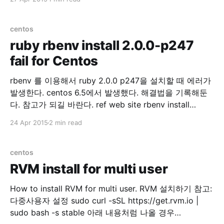
yum install zlib-devel bzip2-devel openssl-devel
ncurses-devel sqlite-devel readline-devel tk-devel
gdbm-devel db4-devel libpcap-devel xz-devel wget
centos
으로 파이썬 설치파일
ruby rbenv install 2.0.0-p247
fail for Centos
rbenv 를 이용해서 ruby 2.0.0 p247을 설치할 때 에러가
발생한다. centos 6.5에서 발생했다. 해결법을 기록해둔
다. 참고가 되길 바란다. ref web site rbenv install
2.0.0-p247 위의 명령을 실행했을 때 아래 상황 발생
24 Apr 2015
2 min read
problem: BUILD FAILED Inspect or clean up the
working tree at /tmp/ruby-build.20150424111036.
centos
RVM install for multi user
How to install RVM for multi user. RVM 설치하기 참고:
다중사용자 설정 sudo curl -sSL https://get.rvm.io |
sudo bash -s stable 아래 내용처럼 나올 경우