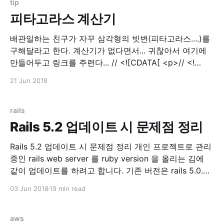
tip
피타고라스 계산기
배관일하는 친구가 자꾸 삼각형의 빗변(피타고라스....)를
구해달라고 한다. 계산기가 없다면서... 귀찮아서 여기에
만들어두고 링크를 주련다... // <![CDATA[ <p>// <!
[CDATA[ function calPythagorean() { var a =
21 Jun 2018
parseInt($('input[name=tri_a]').val()); var b =
parseInt($('input[name=tri_b]').val());
$('input[name=result]'
rails
Rails 5.2 업데이트 시 문제점 정리
Rails 5.2 업데이트 시 문제점 정리 개인 프로젝트로 관리
중인 rails web server 를 ruby version 을 올리는 김에
같이 업데이트를 하려고 합니다. 기존 버전은 rails 5.0.3
이었고, 이번에 rails 5.2.0 으로 올리고 만난 에러들을 기
03 Jun 2018
19 min read
록하려고 글을 씁니다. Update 먼저 Gemfile.lock 을 지
우고 과감하게 update
aws