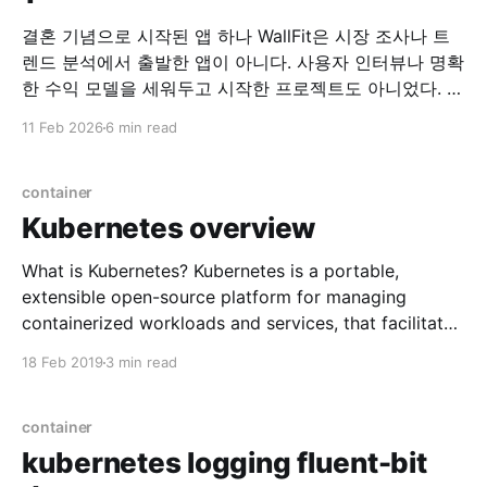
결혼 기념으로 시작된 앱 하나 WallFit은 시장 조사나 트
렌드 분석에서 출발한 앱이 아니다. 사용자 인터뷰나 명확
한 수익 모델을 세워두고 시작한 프로젝트도 아니었다. 시
작은 아주 개인적인 이유였다. “이런 앱이 하나 있으면 좋
11 Feb 2026
6 min read
겠어.” 그 말을 한 사람은, 지금의 아내였다. 필요하다는
말 하나로 시작된 개발 당시 아내는 여러 장의 사진을 한
화면에 배치해
container
Kubernetes overview
What is Kubernetes? Kubernetes is a portable,
extensible open-source platform for managing
containerized workloads and services, that facilitates
both declarative configuration and automation.
18 Feb 2019
3 min read
Popular container orchestration system Why
Kubernetes? * Automatic binpacking (Managing
container) * Horizontal scaling * Automated rollouts
container
and rollbacks * Self-healing * Service discovery and
kubernetes logging fluent-bit
load balancing * Secret and configuration