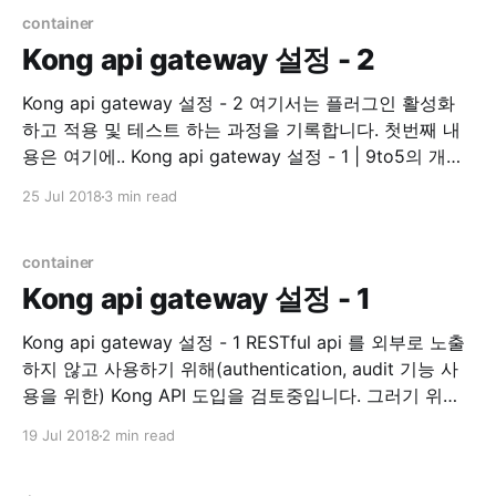
Golang library. 기존 코드 수정이 필요해서 README 를
container
읽기
Kong api gateway 설정 - 2
Kong api gateway 설정 - 2 여기서는 플러그인 활성화
하고 적용 및 테스트 하는 과정을 기록합니다. 첫번째 내
용은 여기에.. Kong api gateway 설정 - 1 | 9to5의 개발
하면서 겪은 경험 인증 auth key auth 이제 인증 플러그
25 Jul 2018
3 min read
인을 활성화 시켜보겠습니다. Plugins - Key
Authentication | Kong - Open-Source API
Management and Microservice Management
container
Kong api gateway 설정 - 1
Kong api gateway 설정 - 1 RESTful api 를 외부로 노출
하지 않고 사용하기 위해(authentication, audit 기능 사
용을 위한) Kong API 도입을 검토중입니다. 그러기 위해
직접 테스트 해보면서 내용을 여기에 정리하려 합니다. 관
19 Jul 2018
2 min read
련된 모든 설치는 Docker 를 사용 하는 것으로 진행합니
다. Prerequisite * kong 0.13.1 * dashboard v3.3.0