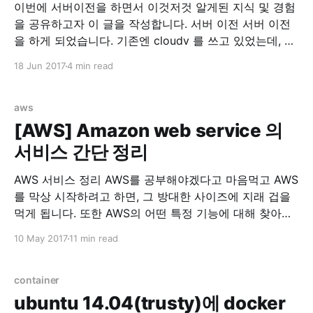
이번에 서버이전을 하면서 이것저것 알게된 지식 및 경험
을 공유하고자 이 글을 작성합니다. 서버 이전 서버 이전
을 하게 되었습니다. 기존엔 cloudv 를 쓰고 있었는데, 같
은 회사에서 나온 iwinv 가 한국형 AWS가 되겠다고 하고
18 Jun 2017
4 min read
과감하게 출사표를 던저서 가격을 보던 중, iwinv 가 압도
적으로 좋다고 판단해서 서버이전을 마음먹었습니다. 기
존 cloudv 사양 1core, 3G
aws
[AWS] Amazon web service 의
서비스 간단 정리
AWS 서비스 정리 AWS를 공부해야겠다고 마음먹고 AWS
를 막상 시작하려고 하면, 그 방대한 사이즈에 지래 겁을
먹게 됩니다. 또한 AWS의 어떤 특정 기능에 대해 찾아보
려고 하면 또다른 AWS서비스들이 연계되어서 다시 리서
10 May 2017
11 min read
치를 해야하는 번거로움에 빠지게 됩니다. 이에 저의 고생
을 경험삼아 다른분들의 고생을 미리 방지하고자 사람들
을 위해 AWS 서비스를 간단하게 정리했습니다.
container
EC2(Amazon
ubuntu 14.04(trusty)에 docker