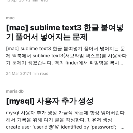
13 Apr 2017
2 min read
이나, Go언어를 잘 모르시는 분, Go언어에 관심이 가는
분, 또는 Go언어를 배워보고 싶은 분들께 유익한 글이 되
었으면 합니다. Let's
mac
[mac] sublime text3 한글 붙여넣
기 풀어서 넣어지는 문제
[mac] sublime text3 한글 붙여넣기 풀어서 넣어지는 문
제 맥북에서 sublime text3(서브라임 택스트)를 사용하다
가 문제가 생겼습니다. 맥의 finder에서 파일명을 복사하
다가 한글이 분해(?)되는 문제입니다. 스크린샷 이라는 글
24 Mar 2017
1 min read
자가 ㅅㅡㅋㅡㄹㅣㄴㅅㅑㅅ 으로 변하는 마법... 기본적으
로 지원하는 메모 앱에서는 정상 동작해서 좀 찾아봤더니
맥은 윈도우즈나 리눅스(linux)와는 별도의 UTF8 방식을
maria db
채용하고 있었습니다.
[mysql] 사용자 추가 생성
mysql 사용자 추가 생성 가끔식 하는데 항상 잊어버린다.
해서 기록을 위해 여기 글을 작성한다. 1. 유저 생성
create user 'userid'@'%' identified by 'password'; 2.