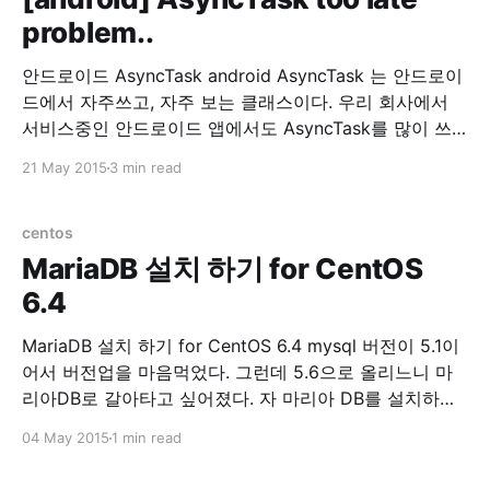
problem..
안드로이드 AsyncTask android AsyncTask 는 안드로이
드에서 자주쓰고, 자주 보는 클래스이다. 우리 회사에서
서비스중인 안드로이드 앱에서도 AsyncTask를 많이 쓰
고 있다. 그런데, 회사에서 서비스 중인 안드로이드가 너
21 May 2015
3 min read
무 느려서 원인을 찾기위해 이것저것 로그를 찍어본 결과.
AsyncTask를 실행하고, doInBackground() 호출이 너무
느렸다. 무려 3초에서 4초정도 딜레이가 되고 있었다. 원
centos
인을 열심히 찾아봤는데 허니콤 이전 버전에선
MariaDB 설치 하기 for CentOS
6.4
MariaDB 설치 하기 for CentOS 6.4 mysql 버전이 5.1이
어서 버전업을 마음먹었다. 그런데 5.6으로 올리느니 마
리아DB로 갈아타고 싶어졌다. 자 마리아 DB를 설치하자.
1. 기존 mysql을 제거한다. yum remove mysql mysql-
04 May 2015
1 min read
server 2. 기존 mysql 디렉토리를 제거한다. 여기서는 백
업을 해뒀다. 워드프레스 db를 살릴려고~ cp -rf