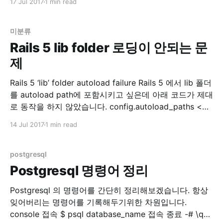
17 Jul 2017
1 min read
이놈이 오래걸립니다. 하여 예전에 이 Article 을 보고 적
용해서 쓰던 중 보다 괜찮은 방법이 있어서 기록합니다.
미분류
Rails 5 lib folder 로딩이 안되는 문
제
Rails 5 ‘lib’ folder autoload failure Rails 5 에서 lib 폴더
를 autoload path에 포함시키고 싶은데 아래 코드가 제대
로 동작을 하지 않았습니다. config.autoload_paths <<
Rails.root.join('lib') 첫 번째 방법 찾아보니 스택오버플로
14 Jul 2017
1 min read
우에 아래와 같은 정보가 있습니다. autoload - Rails 5:
Load lib files in production
postgresql
Postgresql 명령어 정리
Postgresql 의 명령어를 간단히 정리해보겠습니다. 항상
잊어버리는 명령어를 기록해두기위한 차원입니다.
console 접속 $ psql database_name 접속 종료 -# \q