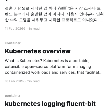
결혼 기념으로 시작된 앱 하나 WallFit은 시장 조사나 트
렌드 분석에서 출발한 앱이 아니다. 사용자 인터뷰나 명확
한 수익 모델을 세워두고 시작한 프로젝트도 아니었다. 시
작은 아주 개인적인 이유였다. “이런 앱이 하나 있으면 좋
11 Feb 2026
6 min read
겠어.” 그 말을 한 사람은, 지금의 아내였다. 필요하다는
말 하나로 시작된 개발 당시 아내는 여러 장의 사진을 한
화면에 배치해
container
Kubernetes overview
What is Kubernetes? Kubernetes is a portable,
extensible open-source platform for managing
containerized workloads and services, that facilitates
both declarative configuration and automation.
18 Feb 2019
3 min read
Popular container orchestration system Why
Kubernetes? * Automatic binpacking (Managing
container) * Horizontal scaling * Automated rollouts
container
and rollbacks * Self-healing * Service discovery and
kubernetes logging fluent-bit
load balancing * Secret and configuration