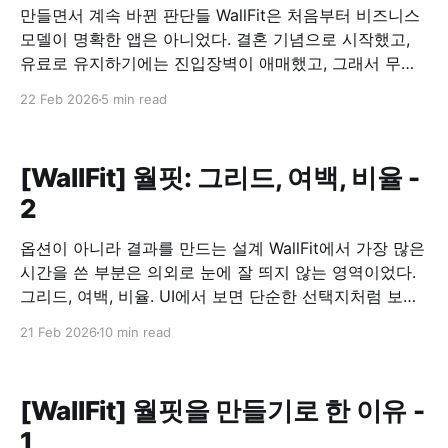
만들면서 계속 바뀐 판단들 WallFit은 처음부터 비즈니스
모델이 명확한 앱은 아니었다. 결혼 기념으로 시작했고,
유료로 유지하기에는 진입장벽이 애매했고, 그래서 무료
로 공개하기로 했다. 문제는 그 다음이었다. 무료로 풀면,
22 Feb 2026
5 min read
이 앱은 어떻게 유지할 것인가. 광고를 붙이되, 흐름을 깨
지 않기 광고를 넣는 건 선택이 아니라 전제였다. 다만 기
준은 분명했다. 사용 흐름을 끊는 위치에는
[WallFit] 월핏: 그리드, 여백, 비율 -
2
옵션이 아니라 결과를 만드는 설계 WallFit에서 가장 많은
시간을 쓴 부분은 의외로 눈에 잘 띄지 않는 영역이었다.
그리드, 여백, 비율. UI에서 보면 단순한 선택지처럼 보이
지만, 이 앱에서는 이 세 가지가 사실상 전부였다. 그리드
21 Feb 2026
10 min read
는 “배치 옵션”이 아니라 구조였다 WallFit에서 제공하는
1×2, 2×2, 2+1 같은 그리드는 장식적인 기능이
[WallFit] 월핏을 만들기로 한 이유 -
1