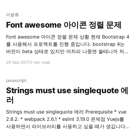
을 한다면 body안의 폰트는 모두 14px 정의 될 것입니
다. 그런데 만약 div 안의 font-size
미분류
Font awesome 아이콘 정렬 문제
Font awesome 아이콘 정렬 문제 상황 현재 Bootstrap 4
를 사용해서 프로젝트를 진행 중입니다. bootstrap 4는
버전이 beta 상태로 있지만 어차피 나중엔 쓸테니까 처음
으로 시작하는 프로젝트는 모두 bootstrap 4 로 작성 중
29 Sep 2017
2 min read
입니다. Bootstrap 4 에는 기존에 있던 Glyphicons 가 사
라졌습니다. 링크 참조 Migrating to v4 · Bootstrap 그래
서 기존 Glyphicons
javascript
Strings must use singlequote 에
러
Strings must use singlequote 에러 Prerequisite * vue
2.8.2. * webpack 2.6.1 * eslint 3.19.0 문제점 Vuejs를
사용하면서 라이브러리를 사용하고 싶을 때가 생깁니다.
제 경우는 table 관련 라이브러리를 원해서 찾아보던 중,