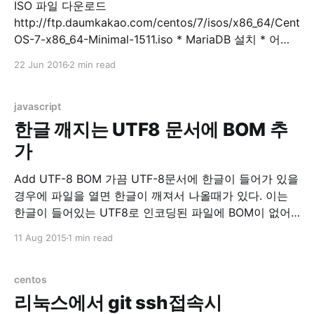
ISO 파일 다운로드
http://ftp.daumkakao.com/centos/7/isos/x86_64/Cent
OS-7-x86_64-Minimal-1511.iso * MariaDB 설치 * 어플
설치 $ sudo yum install -y mariadb mariadb-server *
22 Jun 2016
2 min read
MariaDB 실행 $ sudo systemctl start mariadb * DB 초
기 설정 $ sudo mysql_secure_installation
mysql_secure_installation prompts: Enter current
javascript
password for root (enter for none)
한글 깨지는 UTF8 문서에 BOM 추
가
Add UTF-8 BOM 가끔 UTF-8문서에 한글이 들어가 있을
경우에 파일을 열면 한글이 깨져서 나올때가 있다. 이는
한글이 들어있는 UTF8로 인코딩된 파일에 BOM이 없어
서 UTF8로 읽어야하는지를 몰라서 발생하는 현상이다.
11 Aug 2015
1 min read
BOM이라는 놈이 직접 넣어주기엔 매번 귀찮다. 그래서
이렇게 웹에서 자바스크립트로 BOM을 넣어주도록 했다.
텍스트 파일에 간단히 BOM을 넣어주고 싶을 경우 이용하
centos
자. Select
리눅스에서 git ssh접속시