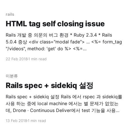
간단히 web에 확인해보고자 설치한 Portainer | Simple
management UI for Docker 인스턴스가 Memory swap
용량을 절반 이상을 사용했다고 합니다. Instance
rails
HTML tag self closing issue
Rails 개발 중 의문의 버그 환경 * Ruby 2.3.4 * Rails
5.0.4 증상 <div class="modal fade"> ... <%= form_tag
"/videos", method: 'get' do %> <%=
select_tag(:environment_id,
22 Feb 2018
1 min read
options_for_select(['dev','prod']), class:
미분류
Rails spec + sidekiq 설정
Rails spec + sidekiq 설정 Rails 에서 rspec 과 sidekiq를
사용 하는 중에 local machine 에서는 별 문제가 없었는
데, Drone · Continuous Deliver에서 test 기능을 사용하
는 중에 문제가 생겼습니다. 문제점 drone 에서 rspec 실
13 Feb 2018
1 min read
행시 error 발생 `localhost:6379` connection error 해