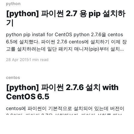
/var/lib/mysql /var/lib/
python
[python] 파이썬 2.7 용 pip 설치하
기
python pip install for CentOS python 2.7.6을 centos
6.5에 설치했다. 파이썬 2.7.6 centos에 설치하기 이제 장
고를 설치하려는데 일단 패키지 매니저(pip)부터 설치를
해보자 파이썬 패키지 매니저를 설치하기 앞서 sudo 했을
28 Apr 2015
1 min read
때 PATH를 확인하자. sudo env |grep PATH
/usr/local/bin이 없으면 아래 내용을 /etc/
centos
[python] 파이썬 2.7.6 설치 with
CentOS 6.5
centos에 파이썬이 기본적으로 설치되어 있는데 버전이
2.6이다. 파이썬 2.7을 설치해보자. 파이썬 설치를 해보
자. python 2.7.6 install with CentOS 6.5 먼저 필요 라이
브러리 설치 yum groupinstall "Development tools"
27 Apr 2015
1 min read