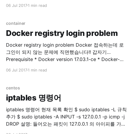
database list -# \l database create CREATE
06 Jul 2017
1 min read
DATABASE sentry WITH ENCODING='UTF8'
OWNER=postgres; database select -# \c
database_name 사용자 목록 표시 -# \du Role 생성 -#
container
CREATE
Docker registry login problem
Docker registry login problem Docker 접속하는데 로
그인이 되지 않는 문제에 직면했습니다!! 갑자기…
Prerequisite * Docker version 17.03.1-ce * Docker-
machine version 0.10.0 * Docker Server Version 17.06
06 Jul 2017
1 min read
private registry에 접속을 시도합니다. $ docker login
example.com Error response from daemon: Get
http://docker.example.com/v2/: dial tcp 176.32.
centos
iptables 명령어
iptables 명령어 현재 목록 확인 $ sudo iptables -L 규칙
추가 $ sudo iptables -A INPUT -s 127.0.0.1 -p icmp -j
DROP 설명: 들어오는 패킷이 127.0.0.1 의 아이피를 가지
고 있고 protocol 이 icmp 면 버려라. 번호 확인 $ sudo