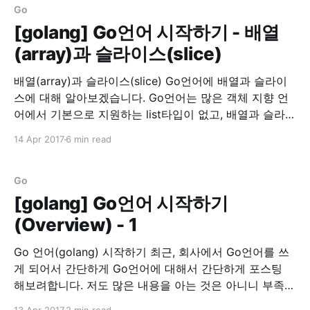
Go
[golang] Go언어 시작하기 - 배열
(array)과 슬라이스(slice)
배열(array)과 슬라이스(slice) Go언어에 배열과 슬라이
스에 대해 알아보겠습니다. Go언어는 많은 객체 지향 언
어에서 기본으로 지원하는 list타입이 없고, 배열과 슬라이
스가 존재합니다. 배열을 선언하는 법은 먼저 배열의 길이
14 Apr 2017
6 min read
를 선언하고, 타입(type) 뒤에 초기화 할 값을 넣어줍니
다. 배열 선언 array := [5]int{1,2,3,4,5} array :=
[...]int{1,2,
Go
[golang] Go언어 시작하기
(Overview) - 1
Go 언어(golang) 시작하기 최근, 회사에서 Go언어를 쓰
게 되어서 간단하게 Go언어에 대해서 간단하게 포스팅
해보려합니다. 저도 많은 내용을 아는 것은 아니니 부족한
부분이 많을 것입니다. 이 글은 정리차원에서 적어두는 것