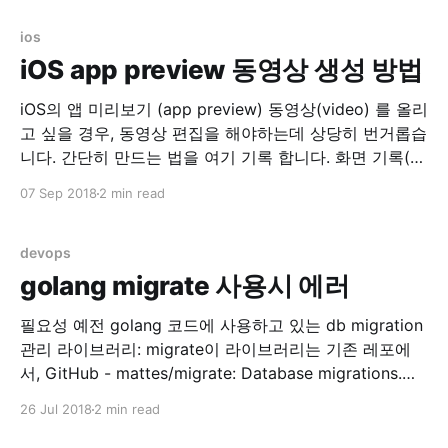
stderr 두개…. 로그 지우고 nginx 재시작으로 임시 해결..
AWS opsworks
ios
iOS app preview 동영상 생성 방법
iOS의 앱 미리보기 (app preview) 동영상(video) 를 올리
고 싶을 경우, 동영상 편집을 해야하는데 상당히 번거롭습
니다. 간단히 만드는 법을 여기 기록 합니다. 화면 기록(실
제 디바이스) 실제 디바이스에서 화면기록을 이용합니다.
07 Sep 2018
2 min read
설정 > 제어 센터 > 제어 항목 사용자화 위의 메뉴로 들어
가서 화면 기록 을 위로 올려서 손전등, 카메라 등이 있는
devops
golang migrate 사용시 에러
필요성 예전 golang 코드에 사용하고 있는 db migration
관리 라이브러리: migrate이 라이브러리는 기존 레포에
서, GitHub - mattes/migrate: Database migrations.
CLI and Golang library. -> 아래 레포로 리포지토리가 변
26 Jul 2018
2 min read
경되어 관리 중에 있었습니다. GitHub - golang-
migrate/migrate: Database migrations. CLI and