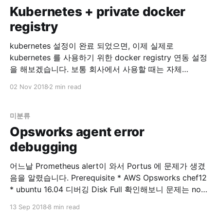
Kubernetes + private docker
registry
kubernetes 설정이 완료 되었으면, 이제 실제로
kubernetes 를 사용하기 위한 docker registry 연동 설정
을 해보겠습니다. 보통 회사에서 사용할 때는 자체
private docker registry 를 사용하고 있을 겁니다. 이
02 Nov 2018
2 min read
registry 를 kubectl 을 이용해서 연동해봅시다. Set up
Docker Registry Pull an Image from a Private Registry
- Kubernetes 위 글을 참고
미분류
Opsworks agent error
debugging
어느날 Prometheus alert이 와서 Portus 에 문제가 생겼
음을 알렸습니다. Prerequisite * AWS Opsworks chef12
* ubuntu 16.04 디버깅 Disk Full 확인해보니 문제는 no
space …. 이런 에러… $ df -h 로 보니 root가 disk full 입
13 Sep 2018
8 min read
니다. 확인해보니 portus의 nginx 로그가 2GB 씩 stdout,