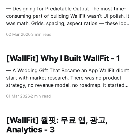
— Designing for Predictable Output The most time-
consuming part of building WallFit wasn’t UI polish. It
was math. Grids, spacing, aspect ratios — these look
like minor configuration options. In reality, they
02 Mar 2026
3 min read
define the entire outcome. A Grid Is Not Just Rows
and Columns A grid in WallFit isn’t just
[WallFit] Why I Built WallFit - 1
— A Wedding Gift That Became an App WallFit didn’t
start with market research. There was no product
strategy, no revenue model, no roadmap. It started
with a sentence. “I wish there was an app that could
01 Mar 2026
2 min read
do this.” The person who said that is now my wife. It
Started
[WallFit] 월핏: 무료 앱, 광고,
Analytics - 3