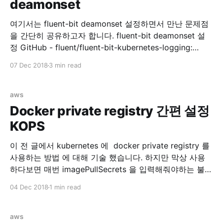
deamonset
management Ref:
여기서는 fluent-bit deamonset 설정하면서 만난 문제점
을 간단히 공유하고자 합니다. fluent-bit deamonset 설
정 GitHub - fluent/fluent-bit-kubernetes-logging:
Fluent Bit Kubernetes Daemonset 위 리포지토리를 참
07 Dec 2018
3 min read
고해서 fluentbit 을 설치합니다. rbac 설정 먼저 RBAC
for fluentbit 을 설정합니다.0 kubectl create -f
https://raw.githubusercontent.com/fluent/fluent-bit-
aws
kubernetes-logging/master/fluent-bit-service-
Docker private registry 간편 설정
account.yaml $ kubectl create -f
KOPS
이 전 글에서 kubernetes 에 docker private registry 를
사용하는 방법 에 대해 기술 했습니다. 하지만 막상 사용
하다보면 매번 imagePullSecrets 을 입력해줘야하는 불
편함이 있습니다. 해서 각 노드마다 docker.json 을 배포
04 Dec 2018
1 min read
해주면 되지 않을까 싶어서 찾아보다보니 kops 에서 자체
적으로 지원합니다. kops/security.md at master ·
kubernetes/kops · GitHub 위 링크를 가면
aws