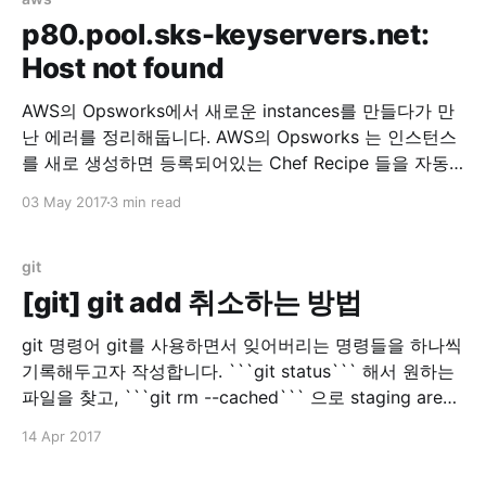
/resources/cloudwatch.rb
p80.pool.sks-keyservers.net:
=====================================
Host not found
=====================================
====== NoMethodError ------------- undefined
AWS의 Opsworks에서 새로운 instances를 만들다가 만
method `property' for
난 에러를 정리해둡니다. AWS의 Opsworks 는 인스턴스
#&lt;Class:0x007f511b6ee538&gt; Cookbook
를 새로 생성하면 등록되어있는 Chef Recipe 들을 자동
으로 실행해주는 툴입니다. 이번에 Instance 한개를 추가
03 May 2017
3 min read
로 생성하고, 그 Instance에 하나의 App 을 배포하려고
기존 Layer에서 추가로 Instance 를 생성하게 되었습니
다. 그런데 갑자기 에러가 발생해서 로그를 봤더니 이런
git
로그가 있었습니다. Mixlib::ShellOut:
[git] git add 취소하는 방법
git 명령어 git를 사용하면서 잊어버리는 명령들을 하나씩
기록해두고자 작성합니다. ```git status``` 해서 원하는
파일을 찾고, ```git rm --cached``` 으로 staging area
에 있는 파일을 지울 수 있습니다. 물론 실제 파일은 지워
14 Apr 2017
지지 않습니다.