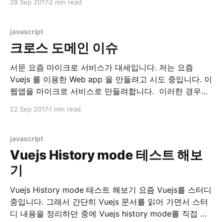
28 Sep 2017
2 min read
GitHub - vuejs/awesome-vue: A curated list of
awesome things related to Vue.js) 이 곳에서
javascript
크로스 도메인 이슈
서문 요즘 마이크로 서비스가 대세입니다. 저는 요즘
Vuejs 를 이용한 Web app 을 만들려고 시도 중입니다. 이
웹앱을 마이크로 서비스로 만들려합니다. 이러한 경우에
만나는 문제가 바로 크로스 도메인 문제, CORS(Cross
22 Sep 2017
1 min read
Origin Resource Sharing) 이슈입니다. 환경 현재 시스템
은 localhost:8080 에 떠있는 RESTful API Server 에.
localhost:8082에 떠있는 Web
javascript
Vuejs History mode 테스트 해보
기
Vuejs History mode 테스트 해보기 요즘 Vuejs를 스터디
중입니다. 그래서 간단히 Vuejs 문서를 읽어 가면서 스터
디 내용을 정리하던 중에 Vuejs history mode를 직접 테