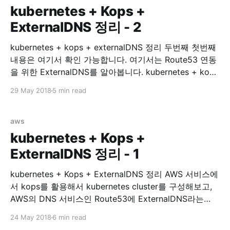
kubernetes + Kops +
ExternalDNS 정리 - 2
kubernetes + kops + externalDNS 정리 두번째 첫번째
내용은 여기서 확인 가능합니다. 여기서는 Route53 연동
을 위한 ExternalDNS를 알아봅니다. kubernetes + kops
with ExternalDNS 이제 service expose 가 필요한
29 May 2018
5 min read
Services 들을 위해 Route53 연동을 시작해봅시다.
Install ExternalDNS external-dns/aws.md at master ·
kubernetes-incubator/external-dns · GitHub 위 링크에
aws
가면 ExternalDNS on AWS 에 대한 설명이
kubernetes + Kops +
ExternalDNS 정리 - 1
kubernetes + Kops + ExternalDNS 정리 AWS 서비스에
서 kops를 활용해서 kubernetes cluster를 구성해보고,
AWS의 DNS 서비스인 Route53에 ExternalDNS라는
Plugin을 통해 연동해보겠습니다. 이 글은 kubernetes
24 May 2018
6 min read
study를 하며 알게된 부분을 정리하는데 목적이 있습니