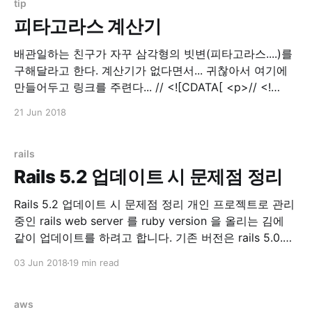
tip
피타고라스 계산기
배관일하는 친구가 자꾸 삼각형의 빗변(피타고라스....)를
구해달라고 한다. 계산기가 없다면서... 귀찮아서 여기에
만들어두고 링크를 주련다... // <![CDATA[ <p>// <!
[CDATA[ function calPythagorean() { var a =
21 Jun 2018
parseInt($('input[name=tri_a]').val()); var b =
parseInt($('input[name=tri_b]').val());
$('input[name=result]'
rails
Rails 5.2 업데이트 시 문제점 정리
Rails 5.2 업데이트 시 문제점 정리 개인 프로젝트로 관리
중인 rails web server 를 ruby version 을 올리는 김에
같이 업데이트를 하려고 합니다. 기존 버전은 rails 5.0.3
이었고, 이번에 rails 5.2.0 으로 올리고 만난 에러들을 기
03 Jun 2018
19 min read
록하려고 글을 씁니다. Update 먼저 Gemfile.lock 을 지
우고 과감하게 update
aws