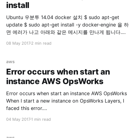
install
Ubuntu 우분투 14.04 docker 설치 $ sudo apt-get
update $ sudo apt-get install -y docker-engine 을 하
면 에러가 나고 아래와 같은 메시지를 만나게 됩니다.
Reading package lists... Done Building dependency
08 May 2017
2 min read
tree Reading state information... Done docker-engine
is already the newest version. You might want to run
'apt-get -f install'
aws
Error occurs when start an
instance AWS OpsWorks
Error occurs when start an instance AWS OpsWorks
When I start a new instance on OpsWorks Layers, I
faced this error.
=====================================
04 May 2017
1 min read
=====================================
====== Recipe Compile Error in
/var/lib/aws/opsworks/cache.stage2/cookbooks/aws
aws