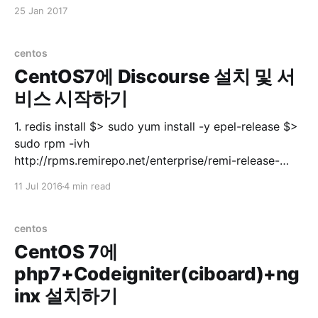
유저에게 모든 권한 주기 grant all privileges on *.* to
25 Jan 2017
'userid'@'%'; 3. 유저에게 특정 DB 권한 주기
centos
CentOS7에 Discourse 설치 및 서
비스 시작하기
1. redis install $> sudo yum install -y epel-release $>
sudo rpm -ivh
http://rpms.remirepo.net/enterprise/remi-release-
7.rpm $> sudo yum --enablerepo=remi update remi-
11 Jul 2016
4 min read
release$> sudo systemctl start redis.service $> sudo
systemctl enable redis.service $> sudo systemctl
status redis.servicestatus 실행 후 ● redis.service -
centos
CentOS 7에
php7+Codeigniter(ciboard)+ng
inx 설치하기