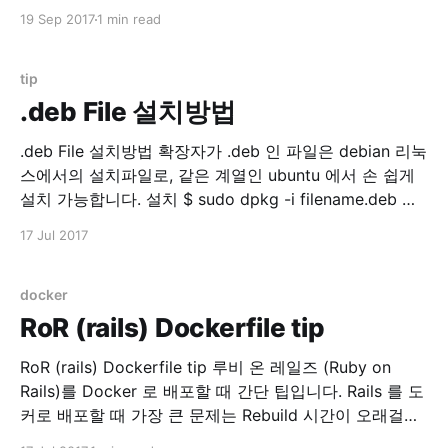
스트 해보고 싶어졌습니다. 읽어보다보니 history mode
19 Sep 2017
1 min read
는 필수라고 생각 되었거든요. HTML5 History 모드 ·
vue-router 위 문서 참조. Vuejs history mode를 테스트
해보기 위해서는 서버 설정이 필요한데, 간단한 기본
tip
.deb File 설치방법
.deb File 설치방법 확장자가 .deb 인 파일은 debian 리눅
스에서의 설치파일로, 같은 계열인 ubuntu 에서 손 쉽게
설치 가능합니다. 설치 $ sudo dpkg -i filename.deb 제
거 $ sudo dpkg -r PACKAGE_NAME 보통은 apt-get 을
17 Jul 2017
이용하지만 .deb 파일을 직접 설치할 경우 유용한 명령입
니다.
docker
RoR (rails) Dockerfile tip
RoR (rails) Dockerfile tip 루비 온 레일즈 (Ruby on
Rails)를 Docker 로 배포할 때 간단 팁입니다. Rails 를 도
커로 배포할 때 가장 큰 문제는 Rebuild 시간이 오래걸린
다는 것입니다. 원인은 바로 bundler !! $ bundle install