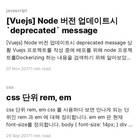
결 찾아보니 rspec 실행시 sidekiq에서 redis 접속을 시도
하는 문제였습니다. 참고: Testing · mperham/
javascript
[Vuejs] Node 버전 업데이트시
`deprecated` message
[Vuejs] Node 버전 업데이트시 deprecated message 상
황 Vuejs 프로젝트를 작성 중에 배포를 위해 node 프로젝
트를Dockerizing 하는 내용을 검색하기 위해 알아보았습
니다. 그러다가 Dockerhub for nodejs 를 들어가게 되었
07 Nov 2017
1 min read
더니…. 두둥!! 제가 쓰는 nodejs 버전이 없네요? (7.8.0)
그래서 이 참에 최신버전(당시 8.9.0)으로 nodejs를 올리
기로 결정했습니다. 맥용 nodejs
css
css 단위 rem, em
css 단위 rem, em css 를 사용하다 보면 만나게 되는 단
위인 rem 과 em 에 대해 정리합니다. em em 은 현재
font-size를 정의합니다. body { font-size: 14px; } div {
font-size: 1.5em; // 14px * 1.5 = 21px } 위와 같이 설정
29 Sep 2017
1 min read