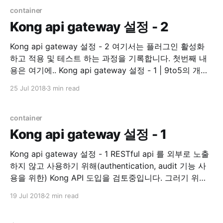
Golang library. 기존 코드 수정이 필요해서 README 를
container
읽기
Kong api gateway 설정 - 2
Kong api gateway 설정 - 2 여기서는 플러그인 활성화
하고 적용 및 테스트 하는 과정을 기록합니다. 첫번째 내
용은 여기에.. Kong api gateway 설정 - 1 | 9to5의 개발
하면서 겪은 경험 인증 auth key auth 이제 인증 플러그
25 Jul 2018
3 min read
인을 활성화 시켜보겠습니다. Plugins - Key
Authentication | Kong - Open-Source API
Management and Microservice Management
container
Kong api gateway 설정 - 1
Kong api gateway 설정 - 1 RESTful api 를 외부로 노출
하지 않고 사용하기 위해(authentication, audit 기능 사
용을 위한) Kong API 도입을 검토중입니다. 그러기 위해
직접 테스트 해보면서 내용을 여기에 정리하려 합니다. 관
19 Jul 2018
2 min read
련된 모든 설치는 Docker 를 사용 하는 것으로 진행합니
다. Prerequisite * kong 0.13.1 * dashboard v3.3.0