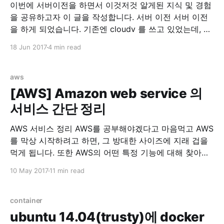
이번에 서버이전을 하면서 이것저것 알게된 지식 및 경험
을 공유하고자 이 글을 작성합니다. 서버 이전 서버 이전
을 하게 되었습니다. 기존엔 cloudv 를 쓰고 있었는데, 같
은 회사에서 나온 iwinv 가 한국형 AWS가 되겠다고 하고
18 Jun 2017
4 min read
과감하게 출사표를 던저서 가격을 보던 중, iwinv 가 압도
적으로 좋다고 판단해서 서버이전을 마음먹었습니다. 기
존 cloudv 사양 1core, 3G
aws
[AWS] Amazon web service 의
서비스 간단 정리
AWS 서비스 정리 AWS를 공부해야겠다고 마음먹고 AWS
를 막상 시작하려고 하면, 그 방대한 사이즈에 지래 겁을
먹게 됩니다. 또한 AWS의 어떤 특정 기능에 대해 찾아보
려고 하면 또다른 AWS서비스들이 연계되어서 다시 리서
10 May 2017
11 min read
치를 해야하는 번거로움에 빠지게 됩니다. 이에 저의 고생
을 경험삼아 다른분들의 고생을 미리 방지하고자 사람들
을 위해 AWS 서비스를 간단하게 정리했습니다.
container
EC2(Amazon
ubuntu 14.04(trusty)에 docker