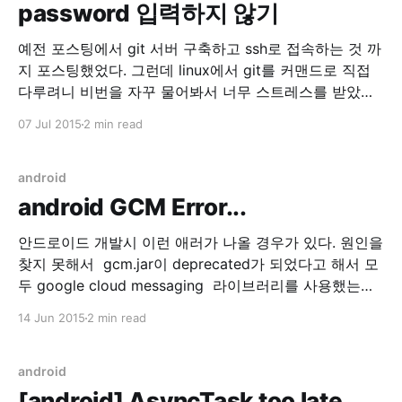
password 입력하지 않기
예전 포스팅에서 git 서버 구축하고 ssh로 접속하는 것 까
지 포스팅했었다. 그런데 linux에서 git를 커맨드로 직접
다루려니 비번을 자꾸 물어봐서 너무 스트레스를 받았다.
그래서 ssh를 패스워드 대신 공개키 기반 인증으로 사용
07 Jul 2015
2 min read
하기로 했다. 1. 클라이언트 설정(리눅스) $ ssh-keygen -
t rsa -b 4096 -C "weep@weeppp.com" 본인의 이메일
을 입력하고 위
android
android GCM Error...
안드로이드 개발시 이런 애러가 나올 경우가 있다. 원인을
찾지 못해서 gcm.jar이 deprecated가 되었다고 해서 모
두 google cloud messaging 라이브러리를 사용했는데
해당 에러가 동일하게 발생했다. 06-12 14:44:43.553:
14 Jun 2015
2 min read
E/BroadcastReceiver(27011):
java.lang.RuntimeException: BroadcastReceiver trying
to return result during a non-ordered broadcast 06-
android
12 14:44:43.553:
[android] AsyncTask too late