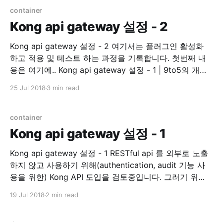
Golang library. 기존 코드 수정이 필요해서 README 를
container
읽기
Kong api gateway 설정 - 2
Kong api gateway 설정 - 2 여기서는 플러그인 활성화
하고 적용 및 테스트 하는 과정을 기록합니다. 첫번째 내
용은 여기에.. Kong api gateway 설정 - 1 | 9to5의 개발
하면서 겪은 경험 인증 auth key auth 이제 인증 플러그
25 Jul 2018
3 min read
인을 활성화 시켜보겠습니다. Plugins - Key
Authentication | Kong - Open-Source API
Management and Microservice Management
container
Kong api gateway 설정 - 1
Kong api gateway 설정 - 1 RESTful api 를 외부로 노출
하지 않고 사용하기 위해(authentication, audit 기능 사
용을 위한) Kong API 도입을 검토중입니다. 그러기 위해
직접 테스트 해보면서 내용을 여기에 정리하려 합니다. 관
19 Jul 2018
2 min read
련된 모든 설치는 Docker 를 사용 하는 것으로 진행합니
다. Prerequisite * kong 0.13.1 * dashboard v3.3.0