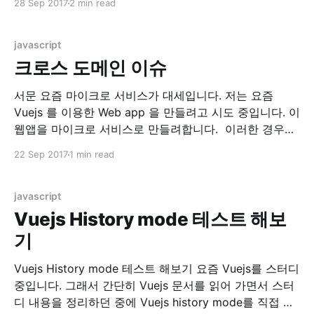
28 Sep 2017
2 min read
GitHub - vuejs/awesome-vue: A curated list of
awesome things related to Vue.js) 이 곳에서
javascript
크로스 도메인 이슈
서문 요즘 마이크로 서비스가 대세입니다. 저는 요즘
Vuejs 를 이용한 Web app 을 만들려고 시도 중입니다. 이
웹앱을 마이크로 서비스로 만들려합니다. 이러한 경우에
만나는 문제가 바로 크로스 도메인 문제, CORS(Cross
22 Sep 2017
1 min read
Origin Resource Sharing) 이슈입니다. 환경 현재 시스템
은 localhost:8080 에 떠있는 RESTful API Server 에.
localhost:8082에 떠있는 Web
javascript
Vuejs History mode 테스트 해보
기
Vuejs History mode 테스트 해보기 요즘 Vuejs를 스터디
중입니다. 그래서 간단히 Vuejs 문서를 읽어 가면서 스터
디 내용을 정리하던 중에 Vuejs history mode를 직접 테