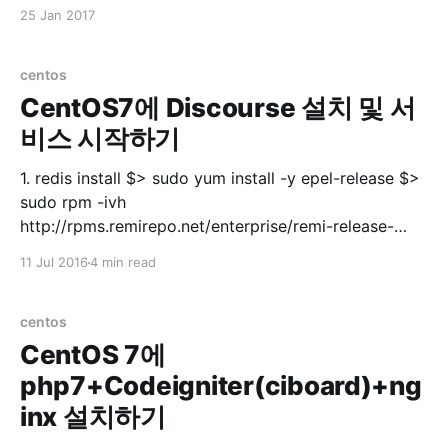
유저에게 모든 권한 주기 grant all privileges on *.* to
25 Jan 2017
'userid'@'%'; 3. 유저에게 특정 DB 권한 주기
centos
CentOS7에 Discourse 설치 및 서
비스 시작하기
1. redis install $> sudo yum install -y epel-release $>
sudo rpm -ivh
http://rpms.remirepo.net/enterprise/remi-release-
7.rpm $> sudo yum --enablerepo=remi update remi-
11 Jul 2016
4 min read
release$> sudo systemctl start redis.service $> sudo
systemctl enable redis.service $> sudo systemctl
status redis.servicestatus 실행 후 ● redis.service -
centos
CentOS 7에
php7+Codeigniter(ciboard)+ng
inx 설치하기