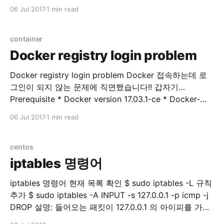
database list -# \l database create CREATE
06 Jul 2017
1 min read
DATABASE sentry WITH ENCODING='UTF8'
OWNER=postgres; database select -# \c
database_name 사용자 목록 표시 -# \du Role 생성 -#
container
CREATE
Docker registry login problem
Docker registry login problem Docker 접속하는데 로
그인이 되지 않는 문제에 직면했습니다!! 갑자기…
Prerequisite * Docker version 17.03.1-ce * Docker-
machine version 0.10.0 * Docker Server Version 17.06
06 Jul 2017
1 min read
private registry에 접속을 시도합니다. $ docker login
example.com Error response from daemon: Get
http://docker.example.com/v2/: dial tcp 176.32.
centos
iptables 명령어
iptables 명령어 현재 목록 확인 $ sudo iptables -L 규칙
추가 $ sudo iptables -A INPUT -s 127.0.0.1 -p icmp -j
DROP 설명: 들어오는 패킷이 127.0.0.1 의 아이피를 가지
고 있고 protocol 이 icmp 면 버려라. 번호 확인 $ sudo