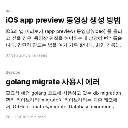
stderr 두개…. 로그 지우고 nginx 재시작으로 임시 해결..
AWS opsworks
ios
iOS app preview 동영상 생성 방법
iOS의 앱 미리보기 (app preview) 동영상(video) 를 올리
고 싶을 경우, 동영상 편집을 해야하는데 상당히 번거롭습
니다. 간단히 만드는 법을 여기 기록 합니다. 화면 기록(실
제 디바이스) 실제 디바이스에서 화면기록을 이용합니다.
07 Sep 2018
2 min read
설정 > 제어 센터 > 제어 항목 사용자화 위의 메뉴로 들어
가서 화면 기록 을 위로 올려서 손전등, 카메라 등이 있는
devops
golang migrate 사용시 에러
필요성 예전 golang 코드에 사용하고 있는 db migration
관리 라이브러리: migrate이 라이브러리는 기존 레포에
서, GitHub - mattes/migrate: Database migrations.
CLI and Golang library. -> 아래 레포로 리포지토리가 변
26 Jul 2018
2 min read
경되어 관리 중에 있었습니다. GitHub - golang-
migrate/migrate: Database migrations. CLI and