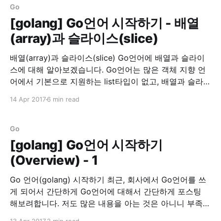
Go
[golang] Go언어 시작하기 - 배열
(array)과 슬라이스(slice)
배열(array)과 슬라이스(slice) Go언어에 배열과 슬라이
스에 대해 알아보겠습니다. Go언어는 많은 객체 지향 언
어에서 기본으로 지원하는 list타입이 없고, 배열과 슬라이
스가 존재합니다. 배열을 선언하는 법은 먼저 배열의 길이
14 Apr 2017
6 min read
를 선언하고, 타입(type) 뒤에 초기화 할 값을 넣어줍니
다. 배열 선언 array := [5]int{1,2,3,4,5} array :=
[...]int{1,2,
Go
[golang] Go언어 시작하기
(Overview) - 1
Go 언어(golang) 시작하기 최근, 회사에서 Go언어를 쓰
게 되어서 간단하게 Go언어에 대해서 간단하게 포스팅
해보려합니다. 저도 많은 내용을 아는 것은 아니니 부족한
부분이 많을 것입니다. 이 글은 정리차원에서 적어두는 것