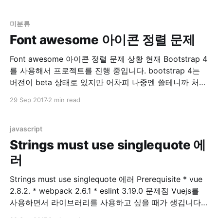
을 한다면 body안의 폰트는 모두 14px 정의 될 것입니
다. 그런데 만약 div 안의 font-size
미분류
Font awesome 아이콘 정렬 문제
Font awesome 아이콘 정렬 문제 상황 현재 Bootstrap 4
를 사용해서 프로젝트를 진행 중입니다. bootstrap 4는
버전이 beta 상태로 있지만 어차피 나중엔 쓸테니까 처음
으로 시작하는 프로젝트는 모두 bootstrap 4 로 작성 중
29 Sep 2017
2 min read
입니다. Bootstrap 4 에는 기존에 있던 Glyphicons 가 사
라졌습니다. 링크 참조 Migrating to v4 · Bootstrap 그래
서 기존 Glyphicons
javascript
Strings must use singlequote 에
러
Strings must use singlequote 에러 Prerequisite * vue
2.8.2. * webpack 2.6.1 * eslint 3.19.0 문제점 Vuejs를
사용하면서 라이브러리를 사용하고 싶을 때가 생깁니다.
제 경우는 table 관련 라이브러리를 원해서 찾아보던 중,