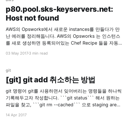
/resources/cloudwatch.rb
p80.pool.sks-keyservers.net:
=====================================
Host not found
=====================================
====== NoMethodError ------------- undefined
AWS의 Opsworks에서 새로운 instances를 만들다가 만
method `property' for
난 에러를 정리해둡니다. AWS의 Opsworks 는 인스턴스
#&lt;Class:0x007f511b6ee538&gt; Cookbook
를 새로 생성하면 등록되어있는 Chef Recipe 들을 자동
으로 실행해주는 툴입니다. 이번에 Instance 한개를 추가
03 May 2017
3 min read
로 생성하고, 그 Instance에 하나의 App 을 배포하려고
기존 Layer에서 추가로 Instance 를 생성하게 되었습니
다. 그런데 갑자기 에러가 발생해서 로그를 봤더니 이런
git
로그가 있었습니다. Mixlib::ShellOut:
[git] git add 취소하는 방법
git 명령어 git를 사용하면서 잊어버리는 명령들을 하나씩
기록해두고자 작성합니다. ```git status``` 해서 원하는
파일을 찾고, ```git rm --cached``` 으로 staging area
에 있는 파일을 지울 수 있습니다. 물론 실제 파일은 지워
14 Apr 2017
지지 않습니다.