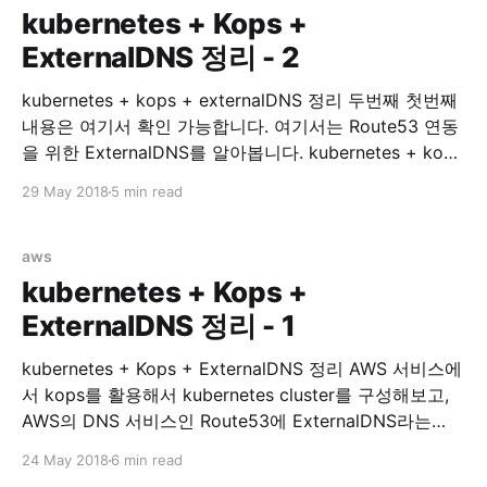
kubernetes + Kops +
ExternalDNS 정리 - 2
kubernetes + kops + externalDNS 정리 두번째 첫번째
내용은 여기서 확인 가능합니다. 여기서는 Route53 연동
을 위한 ExternalDNS를 알아봅니다. kubernetes + kops
with ExternalDNS 이제 service expose 가 필요한
29 May 2018
5 min read
Services 들을 위해 Route53 연동을 시작해봅시다.
Install ExternalDNS external-dns/aws.md at master ·
kubernetes-incubator/external-dns · GitHub 위 링크에
aws
가면 ExternalDNS on AWS 에 대한 설명이
kubernetes + Kops +
ExternalDNS 정리 - 1
kubernetes + Kops + ExternalDNS 정리 AWS 서비스에
서 kops를 활용해서 kubernetes cluster를 구성해보고,
AWS의 DNS 서비스인 Route53에 ExternalDNS라는
Plugin을 통해 연동해보겠습니다. 이 글은 kubernetes
24 May 2018
6 min read
study를 하며 알게된 부분을 정리하는데 목적이 있습니