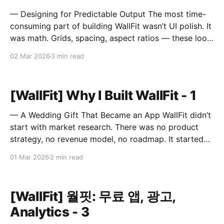
— Designing for Predictable Output The most time-
consuming part of building WallFit wasn’t UI polish. It
was math. Grids, spacing, aspect ratios — these look
like minor configuration options. In reality, they
02 Mar 2026
3 min read
define the entire outcome. A Grid Is Not Just Rows
and Columns A grid in WallFit isn’t just
[WallFit] Why I Built WallFit - 1
— A Wedding Gift That Became an App WallFit didn’t
start with market research. There was no product
strategy, no revenue model, no roadmap. It started
with a sentence. “I wish there was an app that could
01 Mar 2026
2 min read
do this.” The person who said that is now my wife. It
Started
[WallFit] 월핏: 무료 앱, 광고,
Analytics - 3