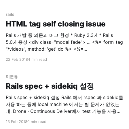
간단히 web에 확인해보고자 설치한 Portainer | Simple
management UI for Docker 인스턴스가 Memory swap
용량을 절반 이상을 사용했다고 합니다. Instance
rails
HTML tag self closing issue
Rails 개발 중 의문의 버그 환경 * Ruby 2.3.4 * Rails
5.0.4 증상 <div class="modal fade"> ... <%= form_tag
"/videos", method: 'get' do %> <%=
select_tag(:environment_id,
22 Feb 2018
1 min read
options_for_select(['dev','prod']), class:
미분류
Rails spec + sidekiq 설정
Rails spec + sidekiq 설정 Rails 에서 rspec 과 sidekiq를
사용 하는 중에 local machine 에서는 별 문제가 없었는
데, Drone · Continuous Deliver에서 test 기능을 사용하
는 중에 문제가 생겼습니다. 문제점 drone 에서 rspec 실
13 Feb 2018
1 min read
행시 error 발생 `localhost:6379` connection error 해