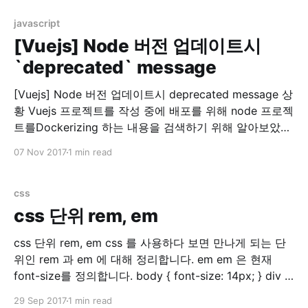
결 찾아보니 rspec 실행시 sidekiq에서 redis 접속을 시도
하는 문제였습니다. 참고: Testing · mperham/
javascript
[Vuejs] Node 버전 업데이트시
`deprecated` message
[Vuejs] Node 버전 업데이트시 deprecated message 상
황 Vuejs 프로젝트를 작성 중에 배포를 위해 node 프로젝
트를Dockerizing 하는 내용을 검색하기 위해 알아보았습
니다. 그러다가 Dockerhub for nodejs 를 들어가게 되었
07 Nov 2017
1 min read
더니…. 두둥!! 제가 쓰는 nodejs 버전이 없네요? (7.8.0)
그래서 이 참에 최신버전(당시 8.9.0)으로 nodejs를 올리
기로 결정했습니다. 맥용 nodejs
css
css 단위 rem, em
css 단위 rem, em css 를 사용하다 보면 만나게 되는 단
위인 rem 과 em 에 대해 정리합니다. em em 은 현재
font-size를 정의합니다. body { font-size: 14px; } div {
font-size: 1.5em; // 14px * 1.5 = 21px } 위와 같이 설정
29 Sep 2017
1 min read