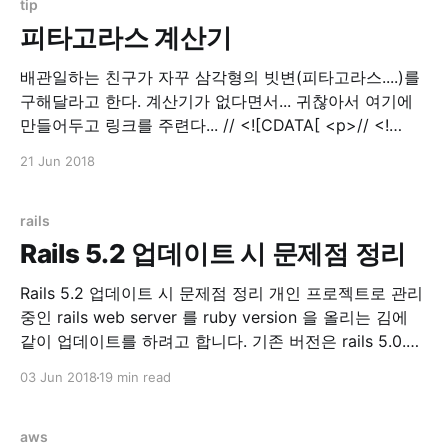
tip
피타고라스 계산기
배관일하는 친구가 자꾸 삼각형의 빗변(피타고라스....)를
구해달라고 한다. 계산기가 없다면서... 귀찮아서 여기에
만들어두고 링크를 주련다... // <![CDATA[ <p>// <!
[CDATA[ function calPythagorean() { var a =
21 Jun 2018
parseInt($('input[name=tri_a]').val()); var b =
parseInt($('input[name=tri_b]').val());
$('input[name=result]'
rails
Rails 5.2 업데이트 시 문제점 정리
Rails 5.2 업데이트 시 문제점 정리 개인 프로젝트로 관리
중인 rails web server 를 ruby version 을 올리는 김에
같이 업데이트를 하려고 합니다. 기존 버전은 rails 5.0.3
이었고, 이번에 rails 5.2.0 으로 올리고 만난 에러들을 기
03 Jun 2018
19 min read
록하려고 글을 씁니다. Update 먼저 Gemfile.lock 을 지
우고 과감하게 update
aws