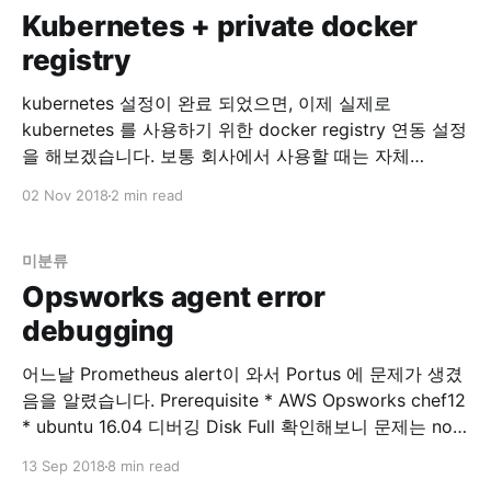
Kubernetes + private docker
registry
kubernetes 설정이 완료 되었으면, 이제 실제로
kubernetes 를 사용하기 위한 docker registry 연동 설정
을 해보겠습니다. 보통 회사에서 사용할 때는 자체
private docker registry 를 사용하고 있을 겁니다. 이
02 Nov 2018
2 min read
registry 를 kubectl 을 이용해서 연동해봅시다. Set up
Docker Registry Pull an Image from a Private Registry
- Kubernetes 위 글을 참고
미분류
Opsworks agent error
debugging
어느날 Prometheus alert이 와서 Portus 에 문제가 생겼
음을 알렸습니다. Prerequisite * AWS Opsworks chef12
* ubuntu 16.04 디버깅 Disk Full 확인해보니 문제는 no
space …. 이런 에러… $ df -h 로 보니 root가 disk full 입
13 Sep 2018
8 min read
니다. 확인해보니 portus의 nginx 로그가 2GB 씩 stdout,