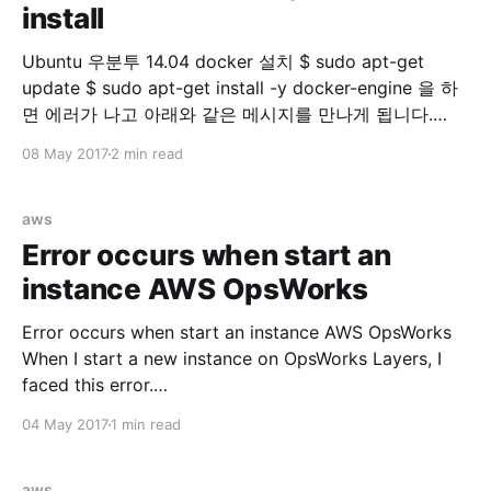
install
Ubuntu 우분투 14.04 docker 설치 $ sudo apt-get
update $ sudo apt-get install -y docker-engine 을 하
면 에러가 나고 아래와 같은 메시지를 만나게 됩니다.
Reading package lists... Done Building dependency
08 May 2017
2 min read
tree Reading state information... Done docker-engine
is already the newest version. You might want to run
'apt-get -f install'
aws
Error occurs when start an
instance AWS OpsWorks
Error occurs when start an instance AWS OpsWorks
When I start a new instance on OpsWorks Layers, I
faced this error.
=====================================
04 May 2017
1 min read
=====================================
====== Recipe Compile Error in
/var/lib/aws/opsworks/cache.stage2/cookbooks/aws
aws