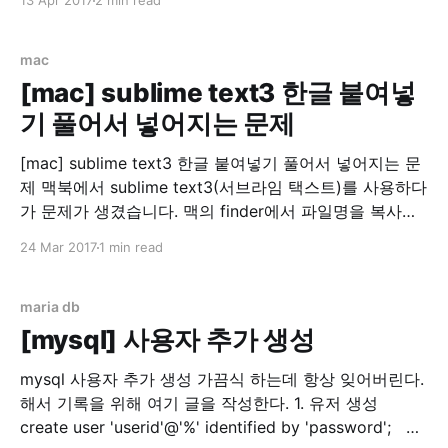
13 Apr 2017
2 min read
이나, Go언어를 잘 모르시는 분, Go언어에 관심이 가는
분, 또는 Go언어를 배워보고 싶은 분들께 유익한 글이 되
었으면 합니다. Let's
mac
[mac] sublime text3 한글 붙여넣
기 풀어서 넣어지는 문제
[mac] sublime text3 한글 붙여넣기 풀어서 넣어지는 문
제 맥북에서 sublime text3(서브라임 택스트)를 사용하다
가 문제가 생겼습니다. 맥의 finder에서 파일명을 복사하
다가 한글이 분해(?)되는 문제입니다. 스크린샷 이라는 글
24 Mar 2017
1 min read
자가 ㅅㅡㅋㅡㄹㅣㄴㅅㅑㅅ 으로 변하는 마법... 기본적으
로 지원하는 메모 앱에서는 정상 동작해서 좀 찾아봤더니
맥은 윈도우즈나 리눅스(linux)와는 별도의 UTF8 방식을
maria db
채용하고 있었습니다.
[mysql] 사용자 추가 생성
mysql 사용자 추가 생성 가끔식 하는데 항상 잊어버린다.
해서 기록을 위해 여기 글을 작성한다. 1. 유저 생성
create user 'userid'@'%' identified by 'password'; 2.