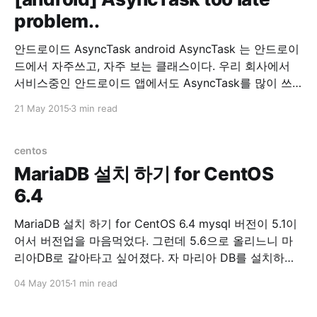
problem..
안드로이드 AsyncTask android AsyncTask 는 안드로이
드에서 자주쓰고, 자주 보는 클래스이다. 우리 회사에서
서비스중인 안드로이드 앱에서도 AsyncTask를 많이 쓰
고 있다. 그런데, 회사에서 서비스 중인 안드로이드가 너
21 May 2015
3 min read
무 느려서 원인을 찾기위해 이것저것 로그를 찍어본 결과.
AsyncTask를 실행하고, doInBackground() 호출이 너무
느렸다. 무려 3초에서 4초정도 딜레이가 되고 있었다. 원
centos
인을 열심히 찾아봤는데 허니콤 이전 버전에선
MariaDB 설치 하기 for CentOS
6.4
MariaDB 설치 하기 for CentOS 6.4 mysql 버전이 5.1이
어서 버전업을 마음먹었다. 그런데 5.6으로 올리느니 마
리아DB로 갈아타고 싶어졌다. 자 마리아 DB를 설치하자.
1. 기존 mysql을 제거한다. yum remove mysql mysql-
04 May 2015
1 min read
server 2. 기존 mysql 디렉토리를 제거한다. 여기서는 백
업을 해뒀다. 워드프레스 db를 살릴려고~ cp -rf