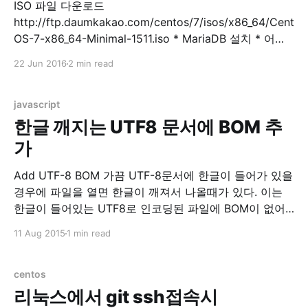
ISO 파일 다운로드
http://ftp.daumkakao.com/centos/7/isos/x86_64/Cent
OS-7-x86_64-Minimal-1511.iso * MariaDB 설치 * 어플
설치 $ sudo yum install -y mariadb mariadb-server *
22 Jun 2016
2 min read
MariaDB 실행 $ sudo systemctl start mariadb * DB 초
기 설정 $ sudo mysql_secure_installation
mysql_secure_installation prompts: Enter current
javascript
password for root (enter for none)
한글 깨지는 UTF8 문서에 BOM 추
가
Add UTF-8 BOM 가끔 UTF-8문서에 한글이 들어가 있을
경우에 파일을 열면 한글이 깨져서 나올때가 있다. 이는
한글이 들어있는 UTF8로 인코딩된 파일에 BOM이 없어
서 UTF8로 읽어야하는지를 몰라서 발생하는 현상이다.
11 Aug 2015
1 min read
BOM이라는 놈이 직접 넣어주기엔 매번 귀찮다. 그래서
이렇게 웹에서 자바스크립트로 BOM을 넣어주도록 했다.
텍스트 파일에 간단히 BOM을 넣어주고 싶을 경우 이용하
centos
자. Select
리눅스에서 git ssh접속시