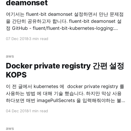
deamonset
management Ref:
여기서는 fluent-bit deamonset 설정하면서 만난 문제점
을 간단히 공유하고자 합니다. fluent-bit deamonset 설
정 GitHub - fluent/fluent-bit-kubernetes-logging:
Fluent Bit Kubernetes Daemonset 위 리포지토리를 참
07 Dec 2018
3 min read
고해서 fluentbit 을 설치합니다. rbac 설정 먼저 RBAC
for fluentbit 을 설정합니다.0 kubectl create -f
https://raw.githubusercontent.com/fluent/fluent-bit-
aws
kubernetes-logging/master/fluent-bit-service-
Docker private registry 간편 설정
account.yaml $ kubectl create -f
KOPS
이 전 글에서 kubernetes 에 docker private registry 를
사용하는 방법 에 대해 기술 했습니다. 하지만 막상 사용
하다보면 매번 imagePullSecrets 을 입력해줘야하는 불
편함이 있습니다. 해서 각 노드마다 docker.json 을 배포
04 Dec 2018
1 min read
해주면 되지 않을까 싶어서 찾아보다보니 kops 에서 자체
적으로 지원합니다. kops/security.md at master ·
kubernetes/kops · GitHub 위 링크를 가면
aws