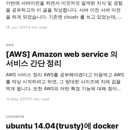
이번에 서버이전을 하면서 이것저것 알게된 지식 및 경험
을 공유하고자 이 글을 작성합니다. 서버 이전 서버 이전
을 하게 되었습니다. 기존엔 cloudv 를 쓰고 있었는데, 같
은 회사에서 나온 iwinv 가 한국형 AWS가 되겠다고 하고
18 Jun 2017
4 min read
과감하게 출사표를 던저서 가격을 보던 중, iwinv 가 압도
적으로 좋다고 판단해서 서버이전을 마음먹었습니다. 기
존 cloudv 사양 1core, 3G
aws
[AWS] Amazon web service 의
서비스 간단 정리
AWS 서비스 정리 AWS를 공부해야겠다고 마음먹고 AWS
를 막상 시작하려고 하면, 그 방대한 사이즈에 지래 겁을
먹게 됩니다. 또한 AWS의 어떤 특정 기능에 대해 찾아보
려고 하면 또다른 AWS서비스들이 연계되어서 다시 리서
10 May 2017
11 min read
치를 해야하는 번거로움에 빠지게 됩니다. 이에 저의 고생
을 경험삼아 다른분들의 고생을 미리 방지하고자 사람들
을 위해 AWS 서비스를 간단하게 정리했습니다.
container
EC2(Amazon
ubuntu 14.04(trusty)에 docker