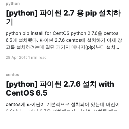
/var/lib/mysql /var/lib/
python
[python] 파이썬 2.7 용 pip 설치하
기
python pip install for CentOS python 2.7.6을 centos
6.5에 설치했다. 파이썬 2.7.6 centos에 설치하기 이제 장
고를 설치하려는데 일단 패키지 매니저(pip)부터 설치를
해보자 파이썬 패키지 매니저를 설치하기 앞서 sudo 했을
28 Apr 2015
1 min read
때 PATH를 확인하자. sudo env |grep PATH
/usr/local/bin이 없으면 아래 내용을 /etc/
centos
[python] 파이썬 2.7.6 설치 with
CentOS 6.5
centos에 파이썬이 기본적으로 설치되어 있는데 버전이
2.6이다. 파이썬 2.7을 설치해보자. 파이썬 설치를 해보
자. python 2.7.6 install with CentOS 6.5 먼저 필요 라이
브러리 설치 yum groupinstall "Development tools"
27 Apr 2015
1 min read