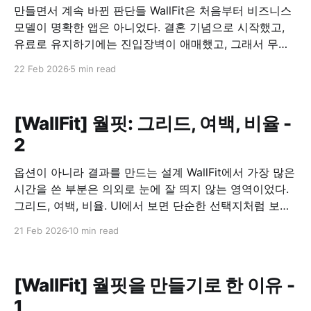
만들면서 계속 바뀐 판단들 WallFit은 처음부터 비즈니스
모델이 명확한 앱은 아니었다. 결혼 기념으로 시작했고,
유료로 유지하기에는 진입장벽이 애매했고, 그래서 무료
로 공개하기로 했다. 문제는 그 다음이었다. 무료로 풀면,
22 Feb 2026
5 min read
이 앱은 어떻게 유지할 것인가. 광고를 붙이되, 흐름을 깨
지 않기 광고를 넣는 건 선택이 아니라 전제였다. 다만 기
준은 분명했다. 사용 흐름을 끊는 위치에는
[WallFit] 월핏: 그리드, 여백, 비율 -
2
옵션이 아니라 결과를 만드는 설계 WallFit에서 가장 많은
시간을 쓴 부분은 의외로 눈에 잘 띄지 않는 영역이었다.
그리드, 여백, 비율. UI에서 보면 단순한 선택지처럼 보이
지만, 이 앱에서는 이 세 가지가 사실상 전부였다. 그리드
21 Feb 2026
10 min read
는 “배치 옵션”이 아니라 구조였다 WallFit에서 제공하는
1×2, 2×2, 2+1 같은 그리드는 장식적인 기능이
[WallFit] 월핏을 만들기로 한 이유 -
1