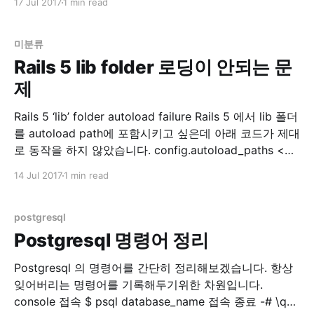
17 Jul 2017
1 min read
이놈이 오래걸립니다. 하여 예전에 이 Article 을 보고 적
용해서 쓰던 중 보다 괜찮은 방법이 있어서 기록합니다.
미분류
Rails 5 lib folder 로딩이 안되는 문
제
Rails 5 ‘lib’ folder autoload failure Rails 5 에서 lib 폴더
를 autoload path에 포함시키고 싶은데 아래 코드가 제대
로 동작을 하지 않았습니다. config.autoload_paths <<
Rails.root.join('lib') 첫 번째 방법 찾아보니 스택오버플로
14 Jul 2017
1 min read
우에 아래와 같은 정보가 있습니다. autoload - Rails 5:
Load lib files in production
postgresql
Postgresql 명령어 정리
Postgresql 의 명령어를 간단히 정리해보겠습니다. 항상
잊어버리는 명령어를 기록해두기위한 차원입니다.
console 접속 $ psql database_name 접속 종료 -# \q