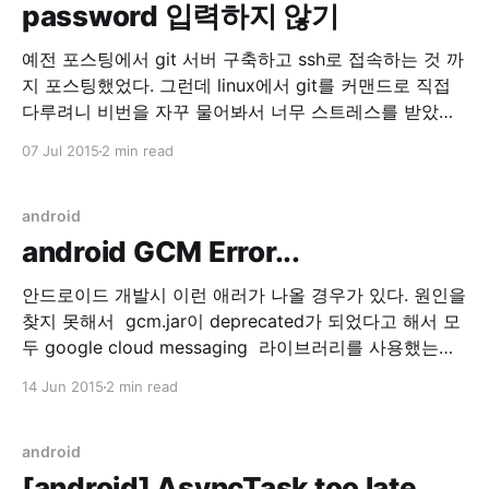
password 입력하지 않기
예전 포스팅에서 git 서버 구축하고 ssh로 접속하는 것 까
지 포스팅했었다. 그런데 linux에서 git를 커맨드로 직접
다루려니 비번을 자꾸 물어봐서 너무 스트레스를 받았다.
그래서 ssh를 패스워드 대신 공개키 기반 인증으로 사용
07 Jul 2015
2 min read
하기로 했다. 1. 클라이언트 설정(리눅스) $ ssh-keygen -
t rsa -b 4096 -C "weep@weeppp.com" 본인의 이메일
을 입력하고 위
android
android GCM Error...
안드로이드 개발시 이런 애러가 나올 경우가 있다. 원인을
찾지 못해서 gcm.jar이 deprecated가 되었다고 해서 모
두 google cloud messaging 라이브러리를 사용했는데
해당 에러가 동일하게 발생했다. 06-12 14:44:43.553:
14 Jun 2015
2 min read
E/BroadcastReceiver(27011):
java.lang.RuntimeException: BroadcastReceiver trying
to return result during a non-ordered broadcast 06-
android
12 14:44:43.553:
[android] AsyncTask too late