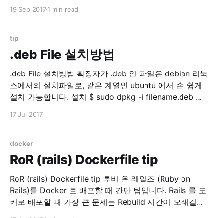
스트 해보고 싶어졌습니다. 읽어보다보니 history mode
19 Sep 2017
1 min read
는 필수라고 생각 되었거든요. HTML5 History 모드 ·
vue-router 위 문서 참조. Vuejs history mode를 테스트
해보기 위해서는 서버 설정이 필요한데, 간단한 기본
tip
.deb File 설치방법
.deb File 설치방법 확장자가 .deb 인 파일은 debian 리눅
스에서의 설치파일로, 같은 계열인 ubuntu 에서 손 쉽게
설치 가능합니다. 설치 $ sudo dpkg -i filename.deb 제
거 $ sudo dpkg -r PACKAGE_NAME 보통은 apt-get 을
17 Jul 2017
이용하지만 .deb 파일을 직접 설치할 경우 유용한 명령입
니다.
docker
RoR (rails) Dockerfile tip
RoR (rails) Dockerfile tip 루비 온 레일즈 (Ruby on
Rails)를 Docker 로 배포할 때 간단 팁입니다. Rails 를 도
커로 배포할 때 가장 큰 문제는 Rebuild 시간이 오래걸린
다는 것입니다. 원인은 바로 bundler !! $ bundle install