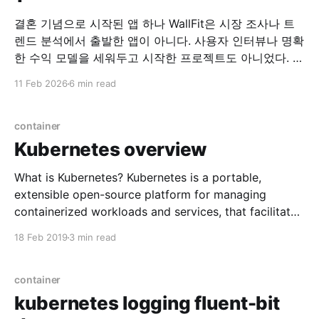
결혼 기념으로 시작된 앱 하나 WallFit은 시장 조사나 트
렌드 분석에서 출발한 앱이 아니다. 사용자 인터뷰나 명확
한 수익 모델을 세워두고 시작한 프로젝트도 아니었다. 시
작은 아주 개인적인 이유였다. “이런 앱이 하나 있으면 좋
11 Feb 2026
6 min read
겠어.” 그 말을 한 사람은, 지금의 아내였다. 필요하다는
말 하나로 시작된 개발 당시 아내는 여러 장의 사진을 한
화면에 배치해
container
Kubernetes overview
What is Kubernetes? Kubernetes is a portable,
extensible open-source platform for managing
containerized workloads and services, that facilitates
both declarative configuration and automation.
18 Feb 2019
3 min read
Popular container orchestration system Why
Kubernetes? * Automatic binpacking (Managing
container) * Horizontal scaling * Automated rollouts
container
and rollbacks * Self-healing * Service discovery and
kubernetes logging fluent-bit
load balancing * Secret and configuration