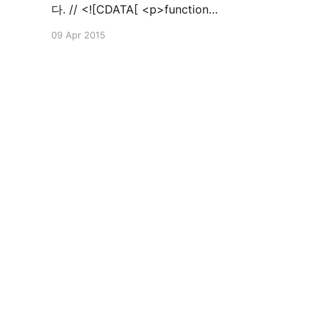
다. // <![CDATA[ <p>function
calcPayRecursive(pay, ratio) { return pay *
09 Apr 2015
(1+ratio); }// ]]&gt;<br> // <![CDATA[ function
calcPay() { var currentPay =
parseInt($('input[name=current_pay]').val());
var payRaiseRatioPercent = $('input[name=