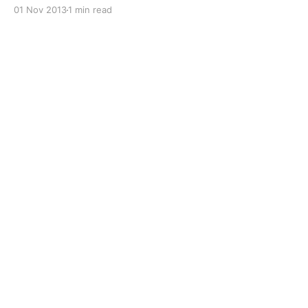
ruby-mysql2 libmysqlclient-dev mysql2 젬 설치 gem
01 Nov 2013
1 min read
install mysql2 mysql 사용자 추가 * localhost에서만
mysql 서버를 접속할 경우 create user 'username'