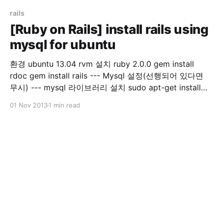
systemctl enable redis.service $> sudo systemctl
status redis.servicestatus 실행 후 ● redis.service -
rails
[Ruby on Rails] install rails using
mysql for ubuntu
환경 ubuntu 13.04 rvm 설치 ruby 2.0.0 gem install
rdoc gem install rails --- Mysql 설정(선행되어 있다면
무시) --- mysql 라이브러리 설치 sudo apt-get install
ruby-mysql2 libmysqlclient-dev mysql2 젬 설치 gem
01 Nov 2013
1 min read
install mysql2 mysql 사용자 추가 * localhost에서만
mysql 서버를 접속할 경우 create user 'username'