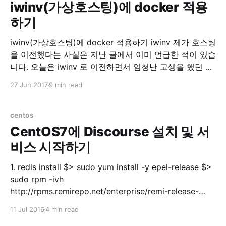
iwinv(가상호스팅)에 docker 적용
하기
iwinv(가상호스팅)에 docker 적용하기 iwinv 제가 호스팅
을 이전했다는 사실은 지난 글에서 이미 언급한 적이 있습
니다. 오늘은 iwinv 로 이전하면서 엄청난 고생을 했던 경
험에 대한 이야기 및 해결책에 대한 이야기를 적어 보려
27 Jun 2017
9 min read
합니다. Environment * Ubuntu 16.04 xenial 삽질의 시
작 IwinV Manual iwinv 홈페이지를 가면 이렇게 도커 적
용을 하는 것에
centos
CentOS7에 Discourse 설치 및 서
비스 시작하기
1. redis install $> sudo yum install -y epel-release $>
sudo rpm -ivh
http://rpms.remirepo.net/enterprise/remi-release-
7.rpm $> sudo yum --enablerepo=remi update remi-
11 Jul 2016
4 min read
release$> sudo systemctl start redis.service $> sudo