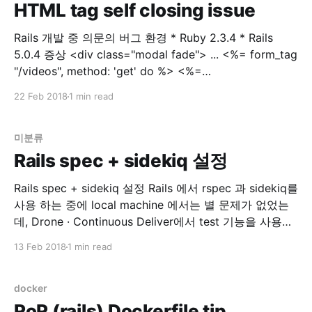
HTML tag self closing issue
Rails 개발 중 의문의 버그 환경 * Ruby 2.3.4 * Rails
5.0.4 증상 <div class="modal fade"> ... <%= form_tag
"/videos", method: 'get' do %> <%=
select_tag(:environment_id,
22 Feb 2018
1 min read
options_for_select(['dev','prod']), class:
미분류
Rails spec + sidekiq 설정
Rails spec + sidekiq 설정 Rails 에서 rspec 과 sidekiq를
사용 하는 중에 local machine 에서는 별 문제가 없었는
데, Drone · Continuous Deliver에서 test 기능을 사용하
는 중에 문제가 생겼습니다. 문제점 drone 에서 rspec 실
13 Feb 2018
1 min read
행시 error 발생 `localhost:6379` connection error 해
결 찾아보니 rspec 실행시 sidekiq에서 redis 접속을 시도
하는 문제였습니다. 참고: Testing · mperham/
docker
RoR (rails) Dockerfile tip