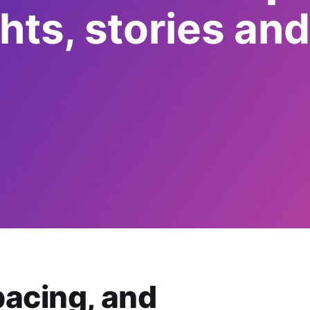
ts, stories and
pacing, and