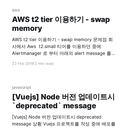
ExternalDNS external-dns/aws.md at master ·
kubernetes-incubator/external-dns · GitHub 위
aws
링크에 가면 ExternalDNS on AWS 에 대한 설명이
AWS t2 tier 이용하기 - swap
memory
AWS t2 tier 이용하기 - swap memory 문제점 회
사에서 Aws t2.small 티어를 이용하던 중에
Alertmanager 로 부터 아래의 alert message 를
받게 되었습니다. 메시지를 확인해보니 제가 회사
23 Feb 2018
2 min read
에서 관리하는 docker 모듈들을 간단히 web에 확
인해보고자 설치한 Portainer | Simple
management UI for Docker 인스턴스가 Memory
swap 용량을 절반 이상을 사용했다고 합니다.
javascript
Instance
[Vuejs] Node 버전 업데이트시
`deprecated` message
[Vuejs] Node 버전 업데이트시 deprecated
message 상황 Vuejs 프로젝트를 작성 중에 배포를