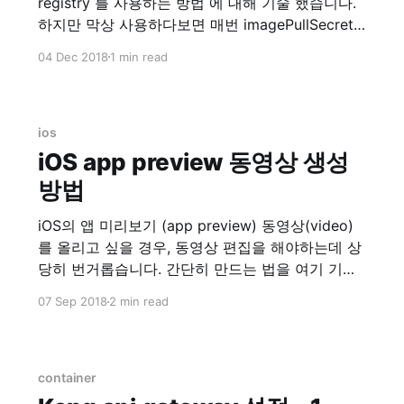
registry 를 사용하는 방법 에 대해 기술 했습니다.
하지만 막상 사용하다보면 매번 imagePullSecrets
을 입력해줘야하는 불편함이 있습니다. 해서 각 노
04 Dec 2018
1 min read
드마다 docker.json 을 배포해주면 되지 않을까 싶
어서 찾아보다보니 kops 에서 자체적으로 지원합
니다. kops/security.md at master ·
kubernetes/kops · GitHub 위 링크를 가면
ios
iOS app preview 동영상 생성
방법
iOS의 앱 미리보기 (app preview) 동영상(video)
를 올리고 싶을 경우, 동영상 편집을 해야하는데 상
당히 번거롭습니다. 간단히 만드는 법을 여기 기록
합니다. 화면 기록(실제 디바이스) 실제 디바이스에
07 Sep 2018
2 min read
서 화면기록을 이용합니다. 설정 > 제어 센터 > 제
어 항목 사용자화 위의 메뉴로 들어가서 화면 기록
을 위로 올려서 손전등, 카메라 등이 있는
container