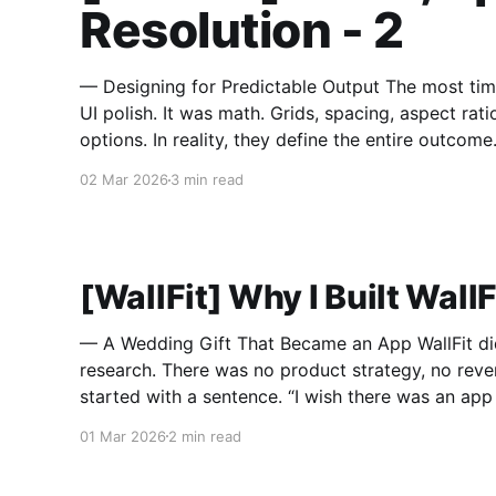
Resolution - 2
— Designing for Predictable Output The most time-consuming part of building WallFit wasn’t
UI polish. It was math. Grids, spacing, aspect ratios — these look like minor configuration
options. In reality, they define the entire outcome. A Grid Is Not Just Rows and Columns A gr
in WallFit isn’t just
02 Mar 2026
3 min read
[WallFit] Why I Built WallFi
— A Wedding Gift That Became an App WallFit didn’t start with market
research. There was no product strategy, no reve
started with a sentence. “I wish there was an app that could do this.” The
person who said that is now my wife. It Started
01 Mar 2026
2 min read