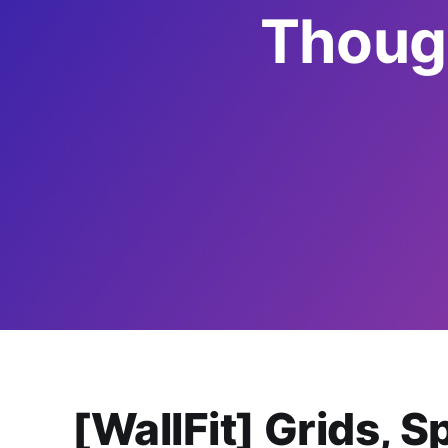
Though
[WallFit] Grids, S