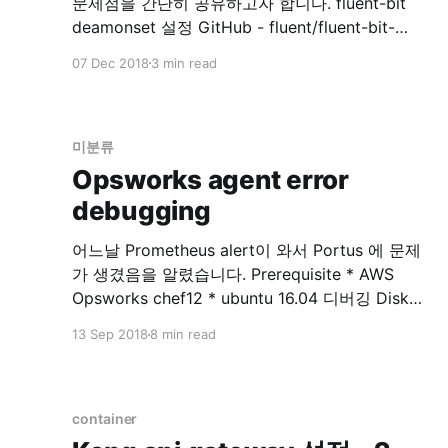
문제점을 간단히 공유하고자 합니다. fluent-bit
deamonset 설정 GitHub - fluent/fluent-bit-
kubernetes-logging: Fluent Bit Kubernetes
07 Dec 2018
3 min read
Daemonset 위 리포지토리를 참고해서 fluentbit
을 설치합니다. rbac 설정 먼저 RBAC for fluentbit
을 설정합니다.0 kubectl create -f
https://raw.githubusercontent.com/fluent/fluent
미분류
-bit-kubernetes-logging/master/fluent-bit-
Opsworks agent error
service-account.yaml $ kubectl create -f
debugging
어느날 Prometheus alert이 와서 Portus 에 문제
가 생겼음을 알렸습니다. Prerequisite * AWS
Opsworks chef12 * ubuntu 16.04 디버깅 Disk
Full 확인해보니 문제는 no space …. 이런 에러… $
13 Sep 2018
8 min read
df -h 로 보니 root가 disk full 입니다. 확인해보니
portus의 nginx 로그가 2GB 씩 stdout, stderr 두
개…. 로그 지우고 nginx 재시작으로 임시 해결..
AWS opsworks
container