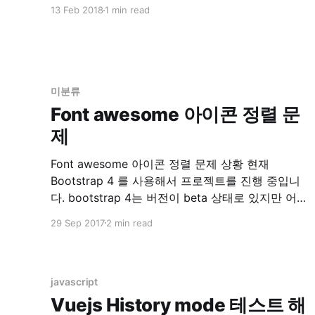
test 기능을 사용하는 중에 문제가 생겼습니다. 문
13 Feb 2018
1 min read
제점 drone 에서 rspec 실행시 error 발생
`localhost:6379` connection error 해결 찾아보
니 rspec 실행시 sidekiq에서 redis 접속을 시도하
는 문제였습니다. 참고: Testing · mperham/
미분류
Font awesome 아이콘 정렬 문
제
Font awesome 아이콘 정렬 문제 상황 현재
Bootstrap 4 를 사용해서 프로젝트를 진행 중입니
다. bootstrap 4는 버전이 beta 상태로 있지만 어
차피 나중엔 쓸테니까 처음으로 시작하는 프로젝
29 Sep 2017
2 min read
트는 모두 bootstrap 4 로 작성 중 입니다.
Bootstrap 4 에는 기존에 있던 Glyphicons 가 사라
졌습니다. 링크 참조 Migrating to v4 · Bootstrap
그래서 기존 Glyphicons
javascript
Vuejs History mode 테스트 해