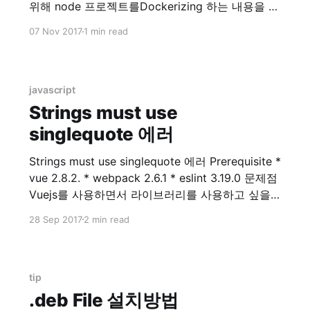
위해 node 프로젝트를Dockerizing 하는 내용을 검
색하기 위해 알아보았습니다. 그러다가 Dockerhub
07 Nov 2017
1 min read
for nodejs 를 들어가게 되었더니…. 두둥!! 제가 쓰
는 nodejs 버전이 없네요? (7.8.0) 그래서 이 참에
최신버전(당시 8.9.0)으로 nodejs를 올리기로 결정
했습니다. 맥용 nodejs
javascript
Strings must use
singlequote 에러
Strings must use singlequote 에러 Prerequisite *
vue 2.8.2. * webpack 2.6.1 * eslint 3.19.0 문제점
Vuejs를 사용하면서 라이브러리를 사용하고 싶을
때가 생깁니다. 제 경우는 table 관련 라이브러리를
28 Sep 2017
2 min read
원해서 찾아보던 중, GitHub - vuejs/awesome-
vue: A curated list of awesome things related
to Vue.js) 이 곳에서
tip
.deb File 설치방법