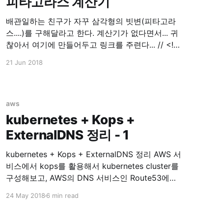
피타고라스 계산기
배관일하는 친구가 자꾸 삼각형의 빗변(피타고라
스....)를 구해달라고 한다. 계산기가 없다면서... 귀
찮아서 여기에 만들어두고 링크를 주련다... // <!
[CDATA[ <p>// <![CDATA[ function
21 Jun 2018
calPythagorean() { var a =
parseInt($('input[name=tri_a]').val()); var b =
parseInt($('input[name=tri_b]').val());
$('input[name=result]'
aws
kubernetes + Kops +
ExternalDNS 정리 - 1
kubernetes + Kops + ExternalDNS 정리 AWS 서
비스에서 kops를 활용해서 kubernetes cluster를
구성해보고, AWS의 DNS 서비스인 Route53에
ExternalDNS라는 Plugin을 통해 연동해보겠습니
24 May 2018
6 min read
다. 이 글은 kubernetes study를 하며 알게된 부분
을 정리하는데 목적이 있습니다. Prerequisite *