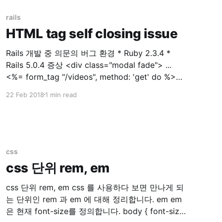
kops 1.9.0 * kubectl client v1.10.1, server v1.9.3 *
externalDNS **v0.5.0 * aws-cli/1.11.
rails
HTML tag self closing issue
Rails 개발 중 의문의 버그 환경 * Ruby 2.3.4 *
Rails 5.0.4 증상 <div class="modal fade"> ...
<%= form_tag "/videos", method: 'get' do %>
<%= select_tag(:environment_id,
22 Feb 2018
1 min read
options_for_select(['dev','prod']), class:
css
css 단위 rem, em
css 단위 rem, em css 를 사용하다 보면 만나게 되
는 단위인 rem 과 em 에 대해 정리합니다. em em
은 현재 font-size를 정의합니다. body { font-size: