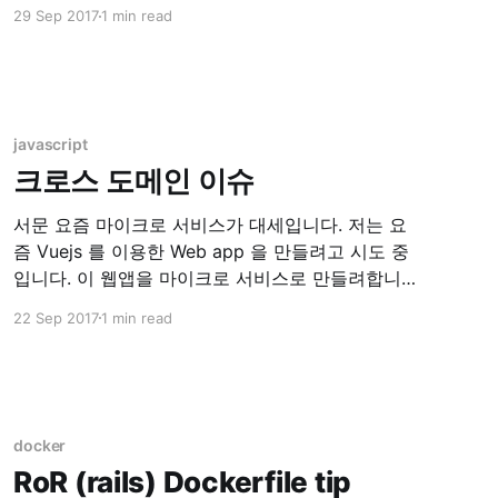
14px; } div { font-size: 1.5em; // 14px * 1.5 =
29 Sep 2017
1 min read
21px } 위와 같이 설정을 한다면 body안의 폰트는
모두 14px 정의 될 것입니다. 그런데 만약 div 안의
font-size
javascript
크로스 도메인 이슈
서문 요즘 마이크로 서비스가 대세입니다. 저는 요
즘 Vuejs 를 이용한 Web app 을 만들려고 시도 중
입니다. 이 웹앱을 마이크로 서비스로 만들려합니
다. 이러한 경우에 만나는 문제가 바로 크로스 도메
22 Sep 2017
1 min read
인 문제, CORS(Cross Origin Resource Sharing)
이슈입니다. 환경 현재 시스템은 localhost:8080
에 떠있는 RESTful API Server 에. localhost:8082
에 떠있는 Web
docker
RoR (rails) Dockerfile tip