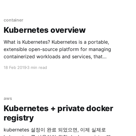
container
Kubernetes overview
What is Kubernetes? Kubernetes is a portable,
extensible open-source platform for managing
containerized workloads and services, that
facilitates both declarative configuration and
18 Feb 2019
3 min read
automation. Popular container orchestration
system Why Kubernetes? * Automatic
binpacking (Managing container) * Horizontal
scaling * Automated rollouts and rollbacks *
aws
Self-healing * Service discovery and load
Kubernetes + private docker
balancing * Secret and configuration
management Ref:
registry
kubernetes 설정이 완료 되었으면, 이제 실제로