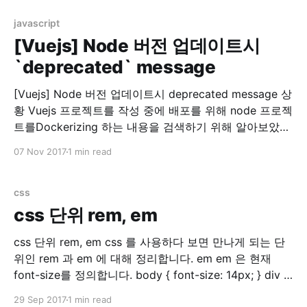
결 찾아보니 rspec 실행시 sidekiq에서 redis 접속을 시도
하는 문제였습니다. 참고: Testing · mperham/
javascript
[Vuejs] Node 버전 업데이트시
`deprecated` message
[Vuejs] Node 버전 업데이트시 deprecated message 상
황 Vuejs 프로젝트를 작성 중에 배포를 위해 node 프로젝
트를Dockerizing 하는 내용을 검색하기 위해 알아보았습
니다. 그러다가 Dockerhub for nodejs 를 들어가게 되었
07 Nov 2017
1 min read
더니…. 두둥!! 제가 쓰는 nodejs 버전이 없네요? (7.8.0)
그래서 이 참에 최신버전(당시 8.9.0)으로 nodejs를 올리
기로 결정했습니다. 맥용 nodejs
css
css 단위 rem, em
css 단위 rem, em css 를 사용하다 보면 만나게 되는 단
위인 rem 과 em 에 대해 정리합니다. em em 은 현재
font-size를 정의합니다. body { font-size: 14px; } div {
font-size: 1.5em; // 14px * 1.5 = 21px } 위와 같이 설정
29 Sep 2017
1 min read