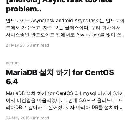
problem..
안드로이드 AsyncTask android AsyncTask 는 안드로이
드에서 자주쓰고, 자주 보는 클래스이다. 우리 회사에서
서비스중인 안드로이드 앱에서도 AsyncTask를 많이 쓰
고 있다. 그런데, 회사에서 서비스 중인 안드로이드가 너
21 May 2015
3 min read
무 느려서 원인을 찾기위해 이것저것 로그를 찍어본 결과.
AsyncTask를 실행하고, doInBackground() 호출이 너무
느렸다. 무려 3초에서 4초정도 딜레이가 되고 있었다. 원
centos
인을 열심히 찾아봤는데 허니콤 이전 버전에선
MariaDB 설치 하기 for CentOS
6.4
MariaDB 설치 하기 for CentOS 6.4 mysql 버전이 5.1이
어서 버전업을 마음먹었다. 그런데 5.6으로 올리느니 마
리아DB로 갈아타고 싶어졌다. 자 마리아 DB를 설치하자.
1. 기존 mysql을 제거한다. yum remove mysql mysql-
04 May 2015
1 min read
server 2. 기존 mysql 디렉토리를 제거한다. 여기서는 백
업을 해뒀다. 워드프레스 db를 살릴려고~ cp -rf