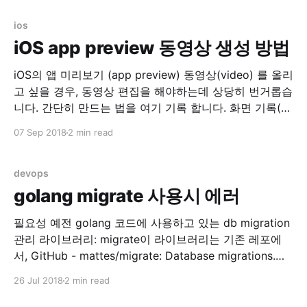
stderr 두개…. 로그 지우고 nginx 재시작으로 임시 해결..
AWS opsworks
ios
iOS app preview 동영상 생성 방법
iOS의 앱 미리보기 (app preview) 동영상(video) 를 올리
고 싶을 경우, 동영상 편집을 해야하는데 상당히 번거롭습
니다. 간단히 만드는 법을 여기 기록 합니다. 화면 기록(실
제 디바이스) 실제 디바이스에서 화면기록을 이용합니다.
07 Sep 2018
2 min read
설정 > 제어 센터 > 제어 항목 사용자화 위의 메뉴로 들어
가서 화면 기록 을 위로 올려서 손전등, 카메라 등이 있는
devops
golang migrate 사용시 에러
필요성 예전 golang 코드에 사용하고 있는 db migration
관리 라이브러리: migrate이 라이브러리는 기존 레포에
서, GitHub - mattes/migrate: Database migrations.
CLI and Golang library. -> 아래 레포로 리포지토리가 변
26 Jul 2018
2 min read
경되어 관리 중에 있었습니다. GitHub - golang-
migrate/migrate: Database migrations. CLI and