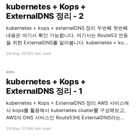
kubernetes + Kops +
ExternalDNS 정리 - 2
kubernetes + kops + externalDNS 정리 두번째 첫번째
내용은 여기서 확인 가능합니다. 여기서는 Route53 연동
을 위한 ExternalDNS를 알아봅니다. kubernetes + kops
with ExternalDNS 이제 service expose 가 필요한
29 May 2018
5 min read
Services 들을 위해 Route53 연동을 시작해봅시다.
Install ExternalDNS external-dns/aws.md at master ·
kubernetes-incubator/external-dns · GitHub 위 링크에
aws
가면 ExternalDNS on AWS 에 대한 설명이
kubernetes + Kops +
ExternalDNS 정리 - 1
kubernetes + Kops + ExternalDNS 정리 AWS 서비스에
서 kops를 활용해서 kubernetes cluster를 구성해보고,
AWS의 DNS 서비스인 Route53에 ExternalDNS라는
Plugin을 통해 연동해보겠습니다. 이 글은 kubernetes
24 May 2018
6 min read
study를 하며 알게된 부분을 정리하는데 목적이 있습니