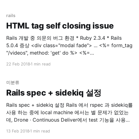
간단히 web에 확인해보고자 설치한 Portainer | Simple
management UI for Docker 인스턴스가 Memory swap
용량을 절반 이상을 사용했다고 합니다. Instance
rails
HTML tag self closing issue
Rails 개발 중 의문의 버그 환경 * Ruby 2.3.4 * Rails
5.0.4 증상 <div class="modal fade"> ... <%= form_tag
"/videos", method: 'get' do %> <%=
select_tag(:environment_id,
22 Feb 2018
1 min read
options_for_select(['dev','prod']), class:
미분류
Rails spec + sidekiq 설정
Rails spec + sidekiq 설정 Rails 에서 rspec 과 sidekiq를
사용 하는 중에 local machine 에서는 별 문제가 없었는
데, Drone · Continuous Deliver에서 test 기능을 사용하
는 중에 문제가 생겼습니다. 문제점 drone 에서 rspec 실
13 Feb 2018
1 min read
행시 error 발생 `localhost:6379` connection error 해