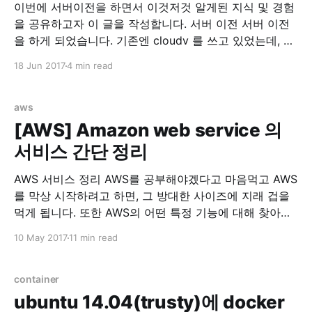
이번에 서버이전을 하면서 이것저것 알게된 지식 및 경험
을 공유하고자 이 글을 작성합니다. 서버 이전 서버 이전
을 하게 되었습니다. 기존엔 cloudv 를 쓰고 있었는데, 같
은 회사에서 나온 iwinv 가 한국형 AWS가 되겠다고 하고
18 Jun 2017
4 min read
과감하게 출사표를 던저서 가격을 보던 중, iwinv 가 압도
적으로 좋다고 판단해서 서버이전을 마음먹었습니다. 기
존 cloudv 사양 1core, 3G
aws
[AWS] Amazon web service 의
서비스 간단 정리
AWS 서비스 정리 AWS를 공부해야겠다고 마음먹고 AWS
를 막상 시작하려고 하면, 그 방대한 사이즈에 지래 겁을
먹게 됩니다. 또한 AWS의 어떤 특정 기능에 대해 찾아보
려고 하면 또다른 AWS서비스들이 연계되어서 다시 리서
10 May 2017
11 min read
치를 해야하는 번거로움에 빠지게 됩니다. 이에 저의 고생
을 경험삼아 다른분들의 고생을 미리 방지하고자 사람들
을 위해 AWS 서비스를 간단하게 정리했습니다.
container
EC2(Amazon
ubuntu 14.04(trusty)에 docker