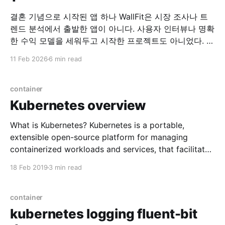
결혼 기념으로 시작된 앱 하나 WallFit은 시장 조사나 트
렌드 분석에서 출발한 앱이 아니다. 사용자 인터뷰나 명확
한 수익 모델을 세워두고 시작한 프로젝트도 아니었다. 시
작은 아주 개인적인 이유였다. “이런 앱이 하나 있으면 좋
11 Feb 2026
6 min read
겠어.” 그 말을 한 사람은, 지금의 아내였다. 필요하다는
말 하나로 시작된 개발 당시 아내는 여러 장의 사진을 한
화면에 배치해
container
Kubernetes overview
What is Kubernetes? Kubernetes is a portable,
extensible open-source platform for managing
containerized workloads and services, that facilitates
both declarative configuration and automation.
18 Feb 2019
3 min read
Popular container orchestration system Why
Kubernetes? * Automatic binpacking (Managing
container) * Horizontal scaling * Automated rollouts
container
and rollbacks * Self-healing * Service discovery and
kubernetes logging fluent-bit
load balancing * Secret and configuration