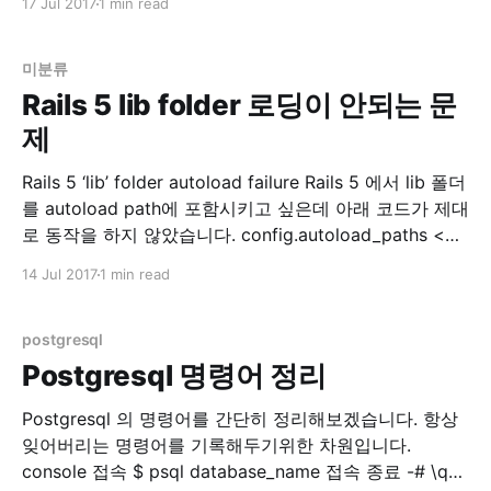
17 Jul 2017
1 min read
이놈이 오래걸립니다. 하여 예전에 이 Article 을 보고 적
용해서 쓰던 중 보다 괜찮은 방법이 있어서 기록합니다.
미분류
Rails 5 lib folder 로딩이 안되는 문
제
Rails 5 ‘lib’ folder autoload failure Rails 5 에서 lib 폴더
를 autoload path에 포함시키고 싶은데 아래 코드가 제대
로 동작을 하지 않았습니다. config.autoload_paths <<
Rails.root.join('lib') 첫 번째 방법 찾아보니 스택오버플로
14 Jul 2017
1 min read
우에 아래와 같은 정보가 있습니다. autoload - Rails 5:
Load lib files in production
postgresql
Postgresql 명령어 정리
Postgresql 의 명령어를 간단히 정리해보겠습니다. 항상
잊어버리는 명령어를 기록해두기위한 차원입니다.
console 접속 $ psql database_name 접속 종료 -# \q