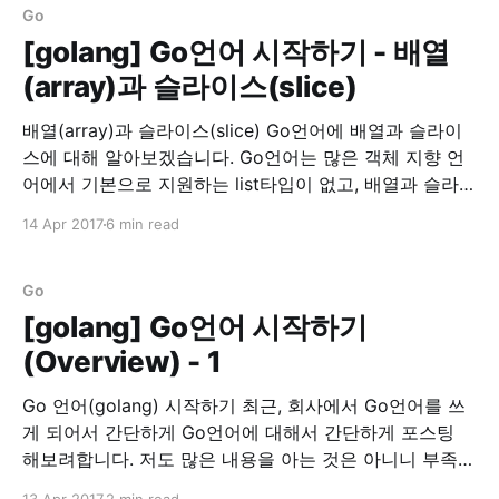
Go
[golang] Go언어 시작하기 - 배열
(array)과 슬라이스(slice)
배열(array)과 슬라이스(slice) Go언어에 배열과 슬라이
스에 대해 알아보겠습니다. Go언어는 많은 객체 지향 언
어에서 기본으로 지원하는 list타입이 없고, 배열과 슬라이
스가 존재합니다. 배열을 선언하는 법은 먼저 배열의 길이
14 Apr 2017
6 min read
를 선언하고, 타입(type) 뒤에 초기화 할 값을 넣어줍니
다. 배열 선언 array := [5]int{1,2,3,4,5} array :=
[...]int{1,2,
Go
[golang] Go언어 시작하기
(Overview) - 1
Go 언어(golang) 시작하기 최근, 회사에서 Go언어를 쓰
게 되어서 간단하게 Go언어에 대해서 간단하게 포스팅
해보려합니다. 저도 많은 내용을 아는 것은 아니니 부족한
부분이 많을 것입니다. 이 글은 정리차원에서 적어두는 것