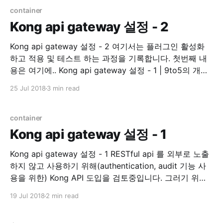
Golang library. 기존 코드 수정이 필요해서 README 를
container
읽기
Kong api gateway 설정 - 2
Kong api gateway 설정 - 2 여기서는 플러그인 활성화
하고 적용 및 테스트 하는 과정을 기록합니다. 첫번째 내
용은 여기에.. Kong api gateway 설정 - 1 | 9to5의 개발
하면서 겪은 경험 인증 auth key auth 이제 인증 플러그
25 Jul 2018
3 min read
인을 활성화 시켜보겠습니다. Plugins - Key
Authentication | Kong - Open-Source API
Management and Microservice Management
container
Kong api gateway 설정 - 1
Kong api gateway 설정 - 1 RESTful api 를 외부로 노출
하지 않고 사용하기 위해(authentication, audit 기능 사
용을 위한) Kong API 도입을 검토중입니다. 그러기 위해
직접 테스트 해보면서 내용을 여기에 정리하려 합니다. 관
19 Jul 2018
2 min read
련된 모든 설치는 Docker 를 사용 하는 것으로 진행합니
다. Prerequisite * kong 0.13.1 * dashboard v3.3.0