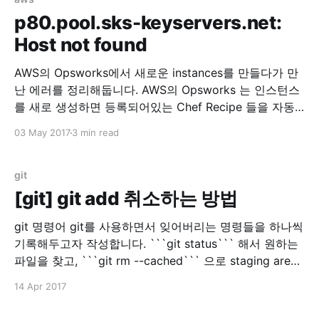
/resources/cloudwatch.rb
p80.pool.sks-keyservers.net:
=====================================
Host not found
=====================================
====== NoMethodError ------------- undefined
AWS의 Opsworks에서 새로운 instances를 만들다가 만
method `property' for
난 에러를 정리해둡니다. AWS의 Opsworks 는 인스턴스
#&lt;Class:0x007f511b6ee538&gt; Cookbook
를 새로 생성하면 등록되어있는 Chef Recipe 들을 자동
으로 실행해주는 툴입니다. 이번에 Instance 한개를 추가
03 May 2017
3 min read
로 생성하고, 그 Instance에 하나의 App 을 배포하려고
기존 Layer에서 추가로 Instance 를 생성하게 되었습니
다. 그런데 갑자기 에러가 발생해서 로그를 봤더니 이런
git
로그가 있었습니다. Mixlib::ShellOut:
[git] git add 취소하는 방법
git 명령어 git를 사용하면서 잊어버리는 명령들을 하나씩
기록해두고자 작성합니다. ```git status``` 해서 원하는
파일을 찾고, ```git rm --cached``` 으로 staging area
에 있는 파일을 지울 수 있습니다. 물론 실제 파일은 지워
14 Apr 2017
지지 않습니다.