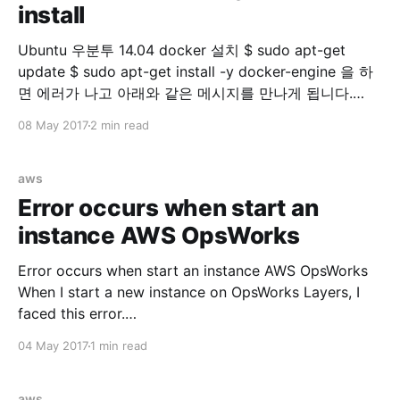
install
Ubuntu 우분투 14.04 docker 설치 $ sudo apt-get
update $ sudo apt-get install -y docker-engine 을 하
면 에러가 나고 아래와 같은 메시지를 만나게 됩니다.
Reading package lists... Done Building dependency
08 May 2017
2 min read
tree Reading state information... Done docker-engine
is already the newest version. You might want to run
'apt-get -f install'
aws
Error occurs when start an
instance AWS OpsWorks
Error occurs when start an instance AWS OpsWorks
When I start a new instance on OpsWorks Layers, I
faced this error.
=====================================
04 May 2017
1 min read
=====================================
====== Recipe Compile Error in
/var/lib/aws/opsworks/cache.stage2/cookbooks/aws
aws