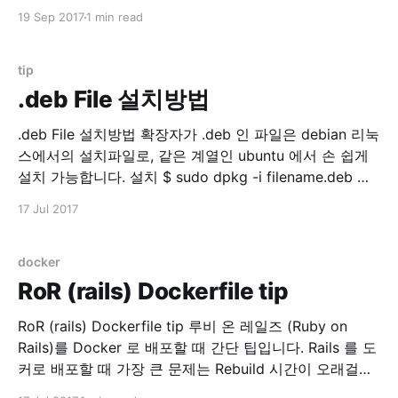
스트 해보고 싶어졌습니다. 읽어보다보니 history mode
19 Sep 2017
1 min read
는 필수라고 생각 되었거든요. HTML5 History 모드 ·
vue-router 위 문서 참조. Vuejs history mode를 테스트
해보기 위해서는 서버 설정이 필요한데, 간단한 기본
tip
.deb File 설치방법
.deb File 설치방법 확장자가 .deb 인 파일은 debian 리눅
스에서의 설치파일로, 같은 계열인 ubuntu 에서 손 쉽게
설치 가능합니다. 설치 $ sudo dpkg -i filename.deb 제
거 $ sudo dpkg -r PACKAGE_NAME 보통은 apt-get 을
17 Jul 2017
이용하지만 .deb 파일을 직접 설치할 경우 유용한 명령입
니다.
docker
RoR (rails) Dockerfile tip
RoR (rails) Dockerfile tip 루비 온 레일즈 (Ruby on
Rails)를 Docker 로 배포할 때 간단 팁입니다. Rails 를 도
커로 배포할 때 가장 큰 문제는 Rebuild 시간이 오래걸린
다는 것입니다. 원인은 바로 bundler !! $ bundle install