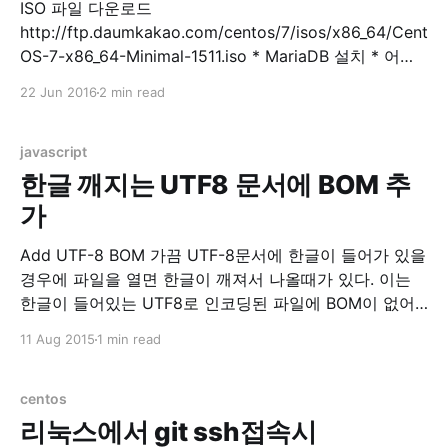
ISO 파일 다운로드
http://ftp.daumkakao.com/centos/7/isos/x86_64/Cent
OS-7-x86_64-Minimal-1511.iso * MariaDB 설치 * 어플
설치 $ sudo yum install -y mariadb mariadb-server *
22 Jun 2016
2 min read
MariaDB 실행 $ sudo systemctl start mariadb * DB 초
기 설정 $ sudo mysql_secure_installation
mysql_secure_installation prompts: Enter current
javascript
password for root (enter for none)
한글 깨지는 UTF8 문서에 BOM 추
가
Add UTF-8 BOM 가끔 UTF-8문서에 한글이 들어가 있을
경우에 파일을 열면 한글이 깨져서 나올때가 있다. 이는
한글이 들어있는 UTF8로 인코딩된 파일에 BOM이 없어
서 UTF8로 읽어야하는지를 몰라서 발생하는 현상이다.
11 Aug 2015
1 min read
BOM이라는 놈이 직접 넣어주기엔 매번 귀찮다. 그래서
이렇게 웹에서 자바스크립트로 BOM을 넣어주도록 했다.
텍스트 파일에 간단히 BOM을 넣어주고 싶을 경우 이용하
centos
자. Select
리눅스에서 git ssh접속시