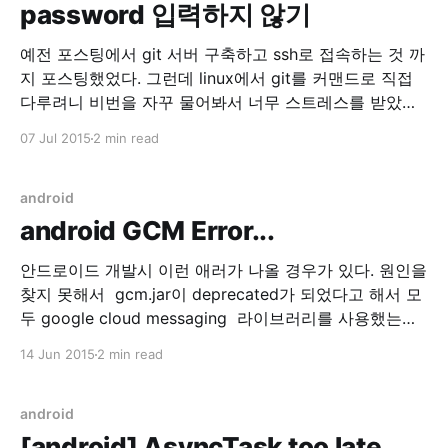
password 입력하지 않기
예전 포스팅에서 git 서버 구축하고 ssh로 접속하는 것 까
지 포스팅했었다. 그런데 linux에서 git를 커맨드로 직접
다루려니 비번을 자꾸 물어봐서 너무 스트레스를 받았다.
그래서 ssh를 패스워드 대신 공개키 기반 인증으로 사용
07 Jul 2015
2 min read
하기로 했다. 1. 클라이언트 설정(리눅스) $ ssh-keygen -
t rsa -b 4096 -C "weep@weeppp.com" 본인의 이메일
을 입력하고 위
android
android GCM Error...
안드로이드 개발시 이런 애러가 나올 경우가 있다. 원인을
찾지 못해서 gcm.jar이 deprecated가 되었다고 해서 모
두 google cloud messaging 라이브러리를 사용했는데
해당 에러가 동일하게 발생했다. 06-12 14:44:43.553:
14 Jun 2015
2 min read
E/BroadcastReceiver(27011):
java.lang.RuntimeException: BroadcastReceiver trying
to return result during a non-ordered broadcast 06-
android
12 14:44:43.553:
[android] AsyncTask too late