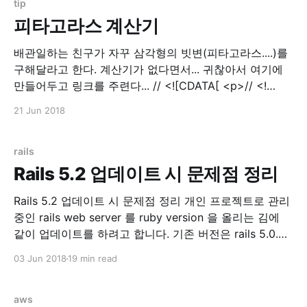
tip
피타고라스 계산기
배관일하는 친구가 자꾸 삼각형의 빗변(피타고라스....)를
구해달라고 한다. 계산기가 없다면서... 귀찮아서 여기에
만들어두고 링크를 주련다... // <![CDATA[ <p>// <!
[CDATA[ function calPythagorean() { var a =
21 Jun 2018
parseInt($('input[name=tri_a]').val()); var b =
parseInt($('input[name=tri_b]').val());
$('input[name=result]'
rails
Rails 5.2 업데이트 시 문제점 정리
Rails 5.2 업데이트 시 문제점 정리 개인 프로젝트로 관리
중인 rails web server 를 ruby version 을 올리는 김에
같이 업데이트를 하려고 합니다. 기존 버전은 rails 5.0.3
이었고, 이번에 rails 5.2.0 으로 올리고 만난 에러들을 기
03 Jun 2018
19 min read
록하려고 글을 씁니다. Update 먼저 Gemfile.lock 을 지
우고 과감하게 update
aws