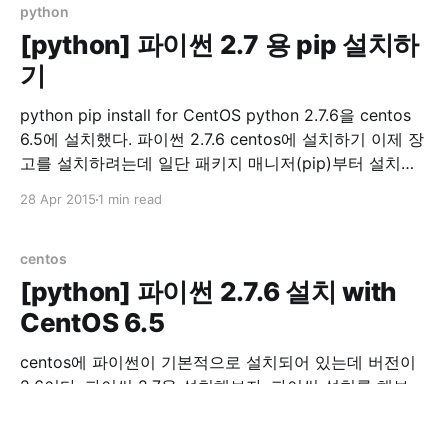
/var/lib/mysql /var/lib/
python
[python] 파이썬 2.7 용 pip 설치하
기
python pip install for CentOS python 2.7.6을 centos
6.5에 설치했다. 파이썬 2.7.6 centos에 설치하기 이제 장
고를 설치하려는데 일단 패키지 매니저(pip)부터 설치를
해보자 파이썬 패키지 매니저를 설치하기 앞서 sudo 했을
28 Apr 2015
1 min read
때 PATH를 확인하자. sudo env |grep PATH
/usr/local/bin이 없으면 아래 내용을 /etc/
centos
[python] 파이썬 2.7.6 설치 with
CentOS 6.5
centos에 파이썬이 기본적으로 설치되어 있는데 버전이
2.6이다. 파이썬 2.7을 설치해보자. 파이썬 설치를 해보
자. python 2.7.6 install with CentOS 6.5 먼저 필요 라이
브러리 설치 yum groupinstall "Development tools"
27 Apr 2015
1 min read