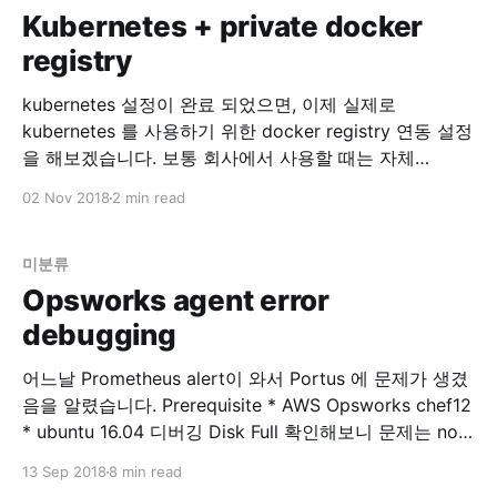
Kubernetes + private docker
registry
kubernetes 설정이 완료 되었으면, 이제 실제로
kubernetes 를 사용하기 위한 docker registry 연동 설정
을 해보겠습니다. 보통 회사에서 사용할 때는 자체
private docker registry 를 사용하고 있을 겁니다. 이
02 Nov 2018
2 min read
registry 를 kubectl 을 이용해서 연동해봅시다. Set up
Docker Registry Pull an Image from a Private Registry
- Kubernetes 위 글을 참고
미분류
Opsworks agent error
debugging
어느날 Prometheus alert이 와서 Portus 에 문제가 생겼
음을 알렸습니다. Prerequisite * AWS Opsworks chef12
* ubuntu 16.04 디버깅 Disk Full 확인해보니 문제는 no
space …. 이런 에러… $ df -h 로 보니 root가 disk full 입
13 Sep 2018
8 min read
니다. 확인해보니 portus의 nginx 로그가 2GB 씩 stdout,