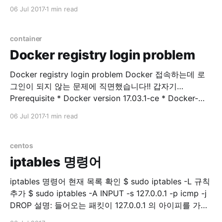
database list -# \l database create CREATE
06 Jul 2017
1 min read
DATABASE sentry WITH ENCODING='UTF8'
OWNER=postgres; database select -# \c
database_name 사용자 목록 표시 -# \du Role 생성 -#
container
CREATE
Docker registry login problem
Docker registry login problem Docker 접속하는데 로
그인이 되지 않는 문제에 직면했습니다!! 갑자기…
Prerequisite * Docker version 17.03.1-ce * Docker-
machine version 0.10.0 * Docker Server Version 17.06
06 Jul 2017
1 min read
private registry에 접속을 시도합니다. $ docker login
example.com Error response from daemon: Get
http://docker.example.com/v2/: dial tcp 176.32.
centos
iptables 명령어
iptables 명령어 현재 목록 확인 $ sudo iptables -L 규칙
추가 $ sudo iptables -A INPUT -s 127.0.0.1 -p icmp -j
DROP 설명: 들어오는 패킷이 127.0.0.1 의 아이피를 가지
고 있고 protocol 이 icmp 면 버려라. 번호 확인 $ sudo