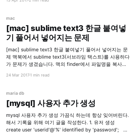
13 Apr 2017
2 min read
이나, Go언어를 잘 모르시는 분, Go언어에 관심이 가는
분, 또는 Go언어를 배워보고 싶은 분들께 유익한 글이 되
었으면 합니다. Let's
mac
[mac] sublime text3 한글 붙여넣
기 풀어서 넣어지는 문제
[mac] sublime text3 한글 붙여넣기 풀어서 넣어지는 문
제 맥북에서 sublime text3(서브라임 택스트)를 사용하다
가 문제가 생겼습니다. 맥의 finder에서 파일명을 복사하
다가 한글이 분해(?)되는 문제입니다. 스크린샷 이라는 글
24 Mar 2017
1 min read
자가 ㅅㅡㅋㅡㄹㅣㄴㅅㅑㅅ 으로 변하는 마법... 기본적으
로 지원하는 메모 앱에서는 정상 동작해서 좀 찾아봤더니
맥은 윈도우즈나 리눅스(linux)와는 별도의 UTF8 방식을
maria db
채용하고 있었습니다.
[mysql] 사용자 추가 생성
mysql 사용자 추가 생성 가끔식 하는데 항상 잊어버린다.
해서 기록을 위해 여기 글을 작성한다. 1. 유저 생성
create user 'userid'@'%' identified by 'password'; 2.