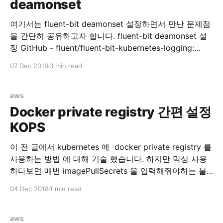
deamonset
management Ref:
여기서는 fluent-bit deamonset 설정하면서 만난 문제점
을 간단히 공유하고자 합니다. fluent-bit deamonset 설
정 GitHub - fluent/fluent-bit-kubernetes-logging:
Fluent Bit Kubernetes Daemonset 위 리포지토리를 참
07 Dec 2018
3 min read
고해서 fluentbit 을 설치합니다. rbac 설정 먼저 RBAC
for fluentbit 을 설정합니다.0 kubectl create -f
https://raw.githubusercontent.com/fluent/fluent-bit-
aws
kubernetes-logging/master/fluent-bit-service-
Docker private registry 간편 설정
account.yaml $ kubectl create -f
KOPS
이 전 글에서 kubernetes 에 docker private registry 를
사용하는 방법 에 대해 기술 했습니다. 하지만 막상 사용
하다보면 매번 imagePullSecrets 을 입력해줘야하는 불
편함이 있습니다. 해서 각 노드마다 docker.json 을 배포
04 Dec 2018
1 min read
해주면 되지 않을까 싶어서 찾아보다보니 kops 에서 자체
적으로 지원합니다. kops/security.md at master ·
kubernetes/kops · GitHub 위 링크를 가면
aws