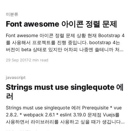
을 한다면 body안의 폰트는 모두 14px 정의 될 것입니
다. 그런데 만약 div 안의 font-size
미분류
Font awesome 아이콘 정렬 문제
Font awesome 아이콘 정렬 문제 상황 현재 Bootstrap 4
를 사용해서 프로젝트를 진행 중입니다. bootstrap 4는
버전이 beta 상태로 있지만 어차피 나중엔 쓸테니까 처음
으로 시작하는 프로젝트는 모두 bootstrap 4 로 작성 중
29 Sep 2017
2 min read
입니다. Bootstrap 4 에는 기존에 있던 Glyphicons 가 사
라졌습니다. 링크 참조 Migrating to v4 · Bootstrap 그래
서 기존 Glyphicons
javascript
Strings must use singlequote 에
러
Strings must use singlequote 에러 Prerequisite * vue
2.8.2. * webpack 2.6.1 * eslint 3.19.0 문제점 Vuejs를
사용하면서 라이브러리를 사용하고 싶을 때가 생깁니다.
제 경우는 table 관련 라이브러리를 원해서 찾아보던 중,