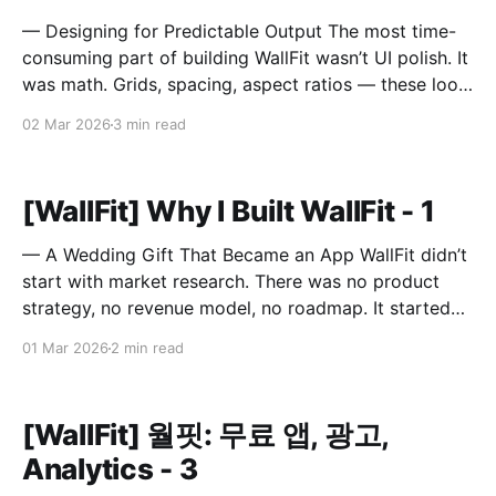
— Designing for Predictable Output The most time-
consuming part of building WallFit wasn’t UI polish. It
was math. Grids, spacing, aspect ratios — these look
like minor configuration options. In reality, they
02 Mar 2026
3 min read
define the entire outcome. A Grid Is Not Just Rows
and Columns A grid in WallFit isn’t just
[WallFit] Why I Built WallFit - 1
— A Wedding Gift That Became an App WallFit didn’t
start with market research. There was no product
strategy, no revenue model, no roadmap. It started
with a sentence. “I wish there was an app that could
01 Mar 2026
2 min read
do this.” The person who said that is now my wife. It
Started
[WallFit] 월핏: 무료 앱, 광고,
Analytics - 3