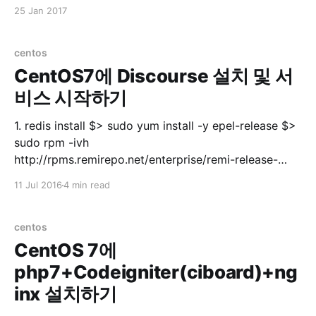
유저에게 모든 권한 주기 grant all privileges on *.* to
25 Jan 2017
'userid'@'%'; 3. 유저에게 특정 DB 권한 주기
centos
CentOS7에 Discourse 설치 및 서
비스 시작하기
1. redis install $> sudo yum install -y epel-release $>
sudo rpm -ivh
http://rpms.remirepo.net/enterprise/remi-release-
7.rpm $> sudo yum --enablerepo=remi update remi-
11 Jul 2016
4 min read
release$> sudo systemctl start redis.service $> sudo
systemctl enable redis.service $> sudo systemctl
status redis.servicestatus 실행 후 ● redis.service -
centos
CentOS 7에
php7+Codeigniter(ciboard)+ng
inx 설치하기