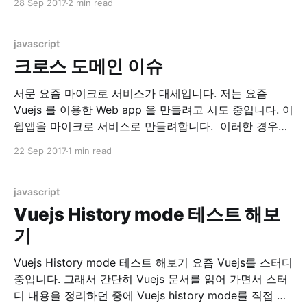
28 Sep 2017
2 min read
GitHub - vuejs/awesome-vue: A curated list of
awesome things related to Vue.js) 이 곳에서
javascript
크로스 도메인 이슈
서문 요즘 마이크로 서비스가 대세입니다. 저는 요즘
Vuejs 를 이용한 Web app 을 만들려고 시도 중입니다. 이
웹앱을 마이크로 서비스로 만들려합니다. 이러한 경우에
만나는 문제가 바로 크로스 도메인 문제, CORS(Cross
22 Sep 2017
1 min read
Origin Resource Sharing) 이슈입니다. 환경 현재 시스템
은 localhost:8080 에 떠있는 RESTful API Server 에.
localhost:8082에 떠있는 Web
javascript
Vuejs History mode 테스트 해보
기
Vuejs History mode 테스트 해보기 요즘 Vuejs를 스터디
중입니다. 그래서 간단히 Vuejs 문서를 읽어 가면서 스터
디 내용을 정리하던 중에 Vuejs history mode를 직접 테